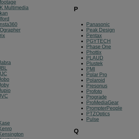
Ifootage
IK Multimedia
P
Ikan
Ilford
Insta360
Panasonic
iOgrapher
Peak Design
Irix
Pentax
PGYTECH
Phase One
Phottix
PLAUD
Jabra
Plustek
JBL
PMI
JJC
Polar Pro
Jobo
Polaroid
Joby
Presonus
Jupio
Profoto
JVC
Prograde
ProMediaGear
PrompterPeople
PTZOptics
Pulse
Kase
Kenro
Q
Kensington