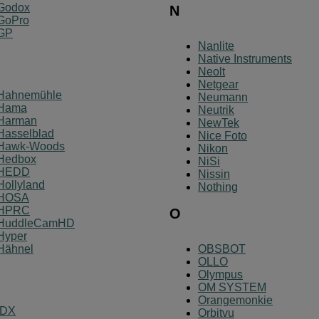
Godox
N
GoPro
GP
Nanlite
Native Instruments
Neolt
Netgear
Hahnemühle
Neumann
Hama
Neutrik
Harman
NewTek
Hasselblad
Nice Foto
Hawk-Woods
Nikon
Hedbox
NiSi
HEDD
Nissin
Hollyland
Nothing
HOSA
HPRC
O
HuddleCamHD
Hyper
Hähnel
OBSBOT
OLLO
Olympus
OM SYSTEM
Orangemonkie
IDX
Orbitvu