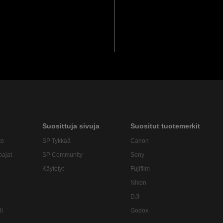
Suosittuja sivuja
Suositut tuotemerkit
to
SP Tykkää
Canon
oajat
SP Community
Sony
Käytetyt
Fujifilm
Nikon
DJI
li
Godox