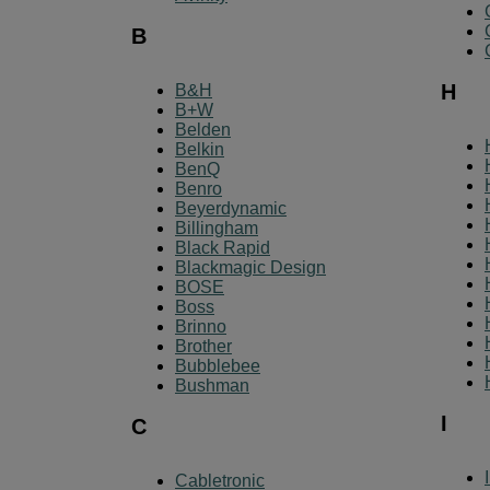
B
H
B&H
B+W
Belden
Belkin
BenQ
Benro
Beyerdynamic
Billingham
Black Rapid
Blackmagic Design
BOSE
Boss
Brinno
Brother
Bubblebee
Bushman
I
C
Cabletronic