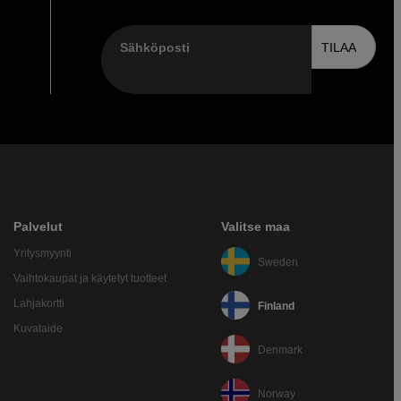
Sähköposti
TILAA
Palvelut
Valitse maa
Yritysmyynti
Sweden
Vaihtokaupat ja käytetyt tuotteet
Lahjakortti
Finland
Kuvataide
Denmark
Norway