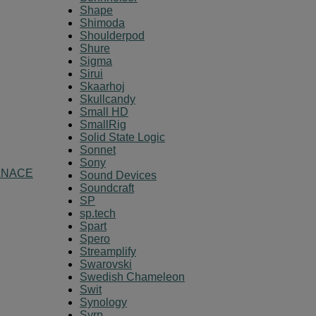
Shape
Shimoda
Shoulderpod
Shure
Sigma
Sirui
Skaarhoj
Skullcandy
Small HD
SmallRig
Solid State Logic
Sonnet
Sony
ANACE
Sound Devices
Soundcraft
SP
sp.tech
Spart
Spero
Streamplify
Swarovski
Swedish Chameleon
Swit
Synology
Syrp