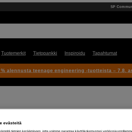
SP Commun
Tuotemerkit
Tietopankki
Inspiroidu
Tapahtumat
 % alennusta teenage engineering -tuotteista – 7.8. as
 evästeitä
steitä tietojen keräämiseen, jotta voimme parantaa käyttökokemustasi verkkosivustollamm