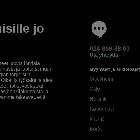
isille jo
024 809 38 00
Ota yhteyttä
eet luovia ihmisiä
emusta ja tuotteita muun
Myymälät ja aukioloajat
an tarpeisiin.
Stockholm
ikeilla työkaluilla ideat
eet, jotka vastaavat
Oslo
yös henkilökohtaista ja
semme takaavat, että
Helsinki
København
Malmö
Borås