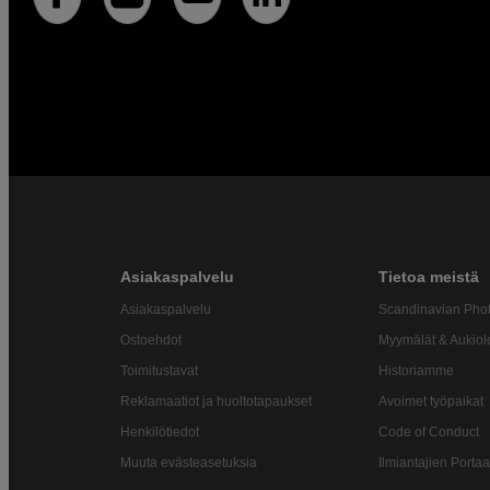
Asiakaspalvelu
Tietoa meistä
Asiakaspalvelu
Scandinavian Pho
Ostoehdot
Myymälät & Aukiol
Toimitustavat
Historiamme
Reklamaatiot ja huoltotapaukset
Avoimet työpaikat
Henkilötiedot
Code of Conduct
Muuta evästeasetuksia
Ilmiantajien Portaa