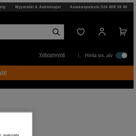
ity
Myymälät & Aukioloajat
Asiakaspalvelu
024 809 38 00
Yritysmyynti
Hinta sis. alv
ti!
e, analysoida