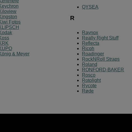
Kentmere
Keychron
QYSEA
Kiloview
Kingston
R
Kiwi Fotos
KLIPSCH
Kodak
Raynox
Koss
Really Right Stuff
KRK
Reflecta
KUPO
Ricoh
König & Meyer
Roadinger
RockNRoll Straps
Roland
RONFORD-BAKER
Rosco
Rotolight
Rycote
Røde