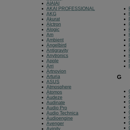
AIAIAI
AKAI PROFESSIONAL
AKG
Akurat
Alctron
Alogic
Am
Ambient
Angelbird
Antigravity
Anytronics
Apple
Arri
Artnovion
G
Arturia
ASUS
Atmosphere
Atomos
Audeze
Audinate
Audio Pro
Audio Technica
Audioengine
Avenger
Avinity