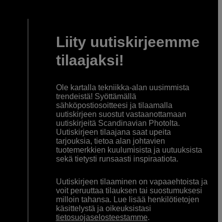
Liity uutiskirjeemme
tilaajaksi!
Ole kartalla tekniikka-alan uusimmista
trendeistä! Syöttämällä
sähköpostiosoitteesi ja tilaamalla
uutiskirjeen suostut vastaanottamaan
uutiskirjeitä Scandinavian Photolta.
Uutiskirjeen tilaajana saat upeita
tarjouksia, tietoa alan johtavien
tuotemerkkien kuulumisista ja uutuuksista
sekä tietysti runsaasti inspiraatiota.
Uutiskirjeen tilaaminen on vapaaehtoista ja
voit peruuttaa tilauksen tai suostumuksesi
milloin tahansa. Lue lisää henkilötietojen
käsittelystä ja oikeuksistasi
tietosuojaselosteestamme
.