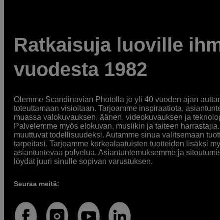
Ratkaisuja luoville ihm
vuodesta 1982
Olemme Scandinavian Photolla jo yli 40 vuoden ajan auttan
toteuttamaan visioitaan. Tarjoamme inspiraatiota, asiantunt
muassa valokuvauksen, äänen, videokuvauksen ja teknologi
Palvelemme myös elokuvan, musiikin ja taiteen harrastajia. O
muuttuvat todellisuudeksi. Autamme sinua valitsemaan tuott
tarpeitasi. Tarjoamme korkealaatuisten tuotteiden lisäksi m
asiantuntevaa palvelua. Asiantuntemuksemme ja sitoutumi
löydät juuri sinulle sopivan varustuksen.
Seuraa meitä: