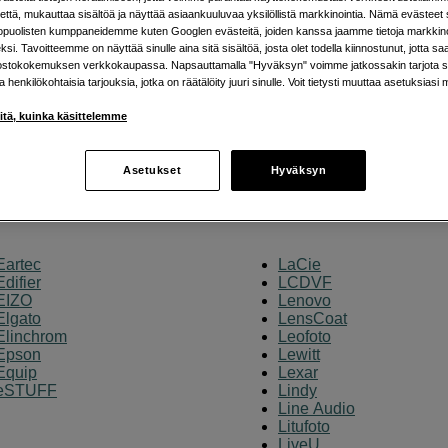
imasta valokuvaus-, video-, ääni-, tietokone- ja lisälaitteita! Ka
että, mukauttaa sisältöä ja näyttää asiaankuuluvaa yksilöllistä markkinointia. Nämä evästeet 
kopuolisten kumppaneidemme kuten Googlen evästeitä, joiden kanssa jaamme tietoja markkin
si. Tavoitteemme on näyttää sinulle aina sitä sisältöä, josta olet todella kiinnostunut, jotta s
ostokokemuksen verkkokaupassa. Napsauttamalla "Hyväksyn" voimme jatkossakin tarjota si
 tuotemerkkeihimme
ja henkilökohtaisia tarjouksia, jotka on räätälöity juuri sinulle. Voit tietysti muuttaa asetuksiasi 
iitä, kuinka käsittelemme
Asetukset
Hyväksyn
L
Eartec
LaCie
Edifier
LCDVF
EIZO
Lenovo
Elgato
LensCoat
Elinchrom
Leofoto
Epson
Lewitt
Equip
Lexar
eSTUFF
Lindy
Line Audio
Litufoto
LiveU