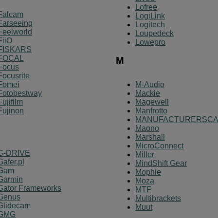
Lofree
Falcam
LogiLink
Farseeing
Logitech
Feelworld
Loupedeck
FiiO
Lowepro
FISKARS
FOCAL
M
Focus
Focusrite
Fomei
M-Audio
Fotobestway
Mackie
Fujifilm
Magewell
Fujinon
Manfrotto
MANUFACTURERSC
Maono
Marshall
MicroConnect
G-DRIVE
Miller
Gafer.pl
MindShift Gear
Gam
Mophie
Garmin
Moza
Gator Frameworks
MTF
Genus
Multibrackets
Glidecam
Muut
GMG