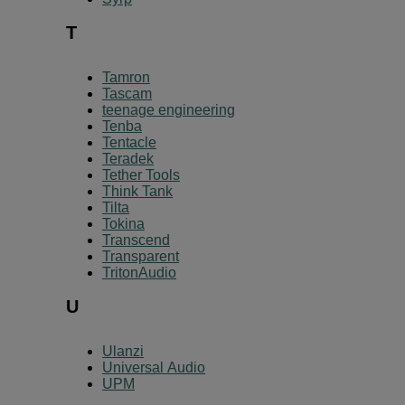
T
Tamron
Tascam
teenage engineering
Tenba
Tentacle
Teradek
Tether Tools
Think Tank
Tilta
Tokina
Transcend
Transparent
TritonAudio
U
Ulanzi
Universal Audio
UPM