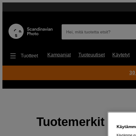
Hei, mitä tuotetta etsit?
Kampanjat
Tuoteuutiset
Käytetyt
Tuotteet
30
Tuotemerkit
Käytämme
Käytämme evä