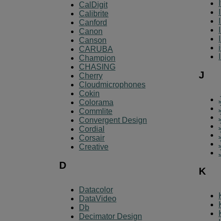
CalDigit
Calibrite
Canford
Canon
Canson
CARUBA
Champion
CHASING
J
Cherry
Cloudmicrophones
Cokin
Colorama
Commlite
Convergent Design
Cordial
Corsair
Creative
D
K
Datacolor
DataVideo
Db
Decimator Design