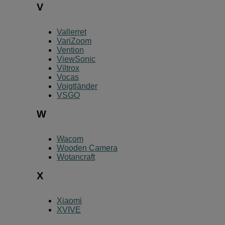
V
Vallerret
VariZoom
Vention
ViewSonic
Viltrox
Vocas
Voigtländer
VSGO
W
Wacom
Wooden Camera
Wotancraft
X
Xiaomi
XVIVE