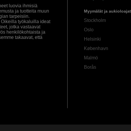
eet luovia ihmisiä
emusta ja tuotteita muun
Myymälät ja aukioloajat
an tarpeisiin.
Stockholm
ikeilla työkaluilla ideat
eet, jotka vastaavat
Oslo
yös henkilökohtaista ja
semme takaavat, että
Helsinki
København
Malmö
Borås