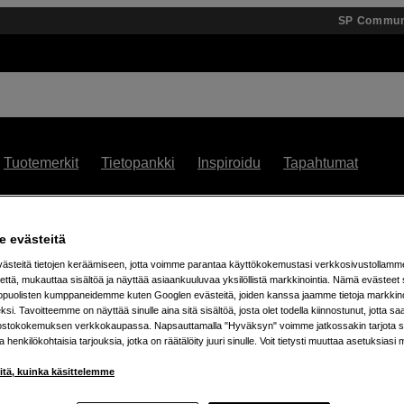
SP Commun
Tuotemerkit
Tietopankki
Inspiroidu
Tapahtumat
 % alennusta teenage engineering -tuotteista – 7.8. as
 evästeitä
steitä tietojen keräämiseen, jotta voimme parantaa käyttökokemustasi verkkosivustollamm
että, mukauttaa sisältöä ja näyttää asiaankuuluvaa yksilöllistä markkinointia. Nämä evästeet 
kopuolisten kumppaneidemme kuten Googlen evästeitä, joiden kanssa jaamme tietoja markkin
si. Tavoitteemme on näyttää sinulle aina sitä sisältöä, josta olet todella kiinnostunut, jotta s
ostokokemuksen verkkokaupassa. Napsauttamalla "Hyväksyn" voimme jatkossakin tarjota si
ja henkilökohtaisia tarjouksia, jotka on räätälöity juuri sinulle. Voit tietysti muuttaa asetuksiasi 
iitä, kuinka käsittelemme
tetta