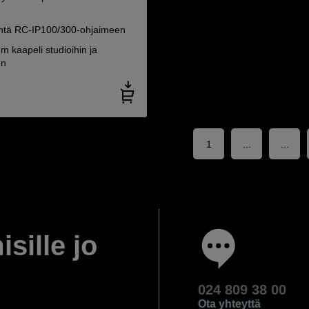
täntä RC-IP100/300-ohjaimeen
m kaapeli studioihin ja
ön
1
...
...
isille jo
024 809 38 00
Ota yhteyttä