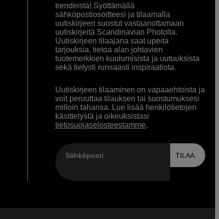
trendeistä! Syöttämällä
sähköpostiosoitteesi ja tilaamalla
uutiskirjeen suostut vastaanottamaan
uutiskirjeitä Scandinavian Photolta.
Uutiskirjeen tilaajana saat upeita
tarjouksia, tietoa alan johtavien
tuotemerkkien kuulumisista ja uutuuksista
sekä tietysti runsaasti inspiraatiota.
Uutiskirjeen tilaaminen on vapaaehtoista ja
voit peruuttaa tilauksen tai suostumuksesi
milloin tahansa. Lue lisää henkilötietojen
käsittelystä ja oikeuksistasi
tietosuojaselosteestamme
.
Sähköposti
TILAA