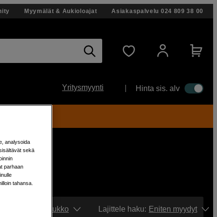
ity
Myymälät & Aukioloajat
Asiakaspalvelu
024 809 38 00
Yritysmyynti
Hinta sis. alv
ti!
e, analysoida
sisältävät sekä
oinnin
aat parhaan
nulle
milloin tahansa.
Näytä:
Ruudukko
Lajittele haku
:
Eniten myydyt