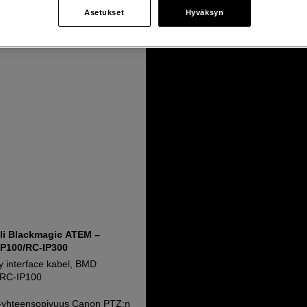
Asetukset
Hyväksyn
eli Blackmagic ATEM –
P100/RC-IP300
y interface kabel, BMD
ll RC-IP100
ly-yhteensopivuus Canon PTZ:n