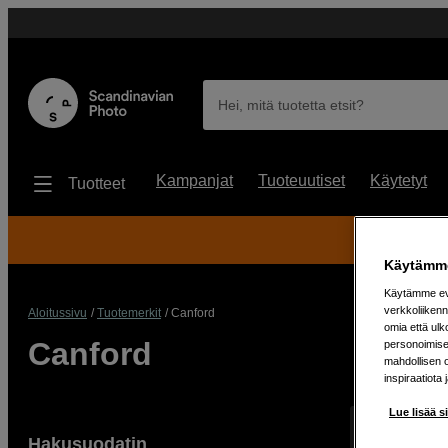
Hei, mitä tuotetta etsit?
Kampanjat
Tuoteuutiset
Käytetyt
Tuotteet
30
Käytämme
Käytämme evä
verkkoliikenn
Aloitussivu
Tuotemerkit
Canford
omia että ul
Canford
personoimisek
mahdollisen 
inspiraatiota 
Lue lisää s
Näyttää 1 tuo
Hakusuodatin