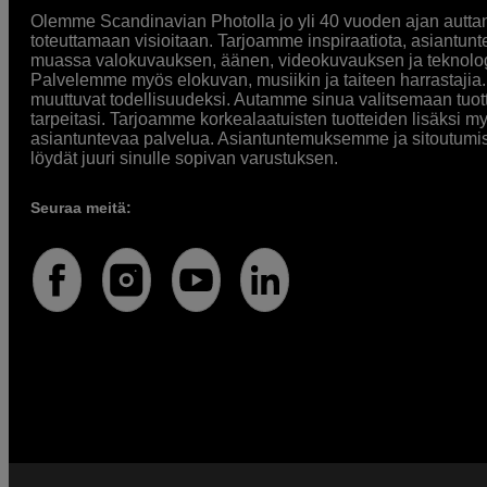
Olemme Scandinavian Photolla jo yli 40 vuoden ajan auttan
toteuttamaan visioitaan. Tarjoamme inspiraatiota, asiantunt
muassa valokuvauksen, äänen, videokuvauksen ja teknologi
Palvelemme myös elokuvan, musiikin ja taiteen harrastajia. O
muuttuvat todellisuudeksi. Autamme sinua valitsemaan tuott
tarpeitasi. Tarjoamme korkealaatuisten tuotteiden lisäksi m
asiantuntevaa palvelua. Asiantuntemuksemme ja sitoutumi
löydät juuri sinulle sopivan varustuksen.
Seuraa meitä: