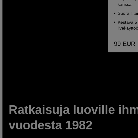
kanssa
Suora lii
Kestävä 5 
livekäyttö
99
EUR
Ratkaisuja luoville ihm
vuodesta 1982