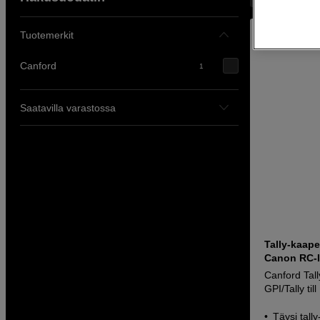
Tuotemerkit
Canford
1
Saatavilla varastossa
Tally-kaap
Canon RC-I
Canford Tall
GPI/Tally ti
Täysi tal