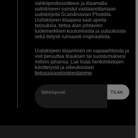
sähköpostiosoitteesi ja tilaamalla
uutiskirjeen suostut vastaanottamaan
uutiskirjeitä Scandinavian Photolta.
Uutiskirjeen tilaajana saat upeita
tarjouksia, tietoa alan johtavien
tuotemerkkien kuulumisista ja uutuuksista
sekä tietysti runsaasti inspiraatiota.
Uutiskirjeen tilaaminen on vapaaehtoista ja
voit peruuttaa tilauksen tai suostumuksesi
milloin tahansa. Lue lisää henkilötietojen
käsittelystä ja oikeuksistasi
tietosuojaselosteestamme
.
Sähköposti
TILAA