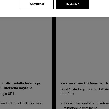
Asetukset
Hyväksyn
moottoroidulla liu’ulla ja
2-kanavainen USB-äänikortti
uutioisella näytöllä
Solid State Logic SSL 2 USB Au
 Logic UF1
Interface
iva UC1:n ja UF8:n kanssa
Kaksi mikrofonituloa phantom-
mikrofonivahvistimella