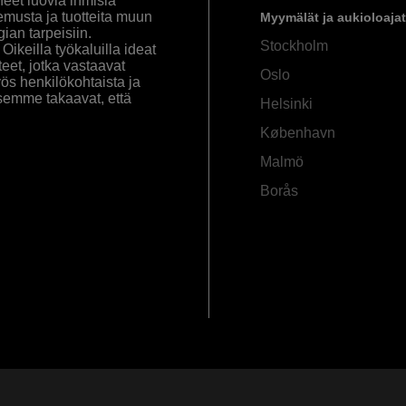
eet luovia ihmisiä
emusta ja tuotteita muun
Myymälät ja aukioloajat
an tarpeisiin.
Stockholm
ikeilla työkaluilla ideat
eet, jotka vastaavat
Oslo
yös henkilökohtaista ja
semme takaavat, että
Helsinki
København
Malmö
Borås