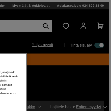
ity
Myymälät & Aukioloajat
Asiakaspalvelu
024 809 38 00
Yritysmyynti
Hinta sis. alv
ti!
e, analysoida
sisältävät sekä
oinnin
aat parhaan
nulle
milloin tahansa.
Näytä:
Ruudukko
Lajittele haku
:
Eniten myydyt