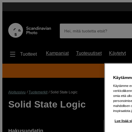
Hei, mitä tuotetta etsit?
Kampanjat
Tuoteuutiset
Käytetyt
Tuotteet
30
Käytämme
Käytämme evä
verkkoliikenn
Aloitussivu
Tuotemerkit
Solid State Logic
omia että ul
personoimisek
Solid State Logic
mahdollisen 
inspiraatiota 
Lue lisää s
Näyttää 3 tuo
Hakusuodatin