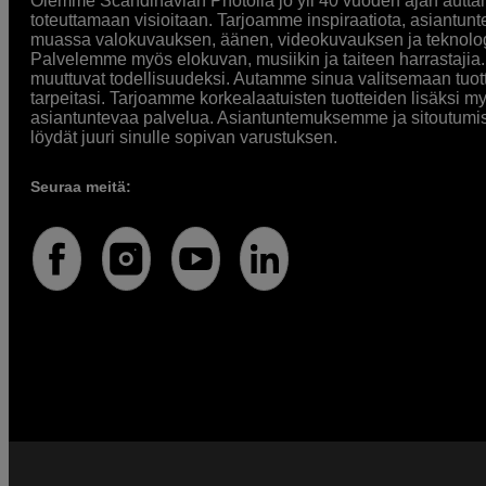
Olemme Scandinavian Photolla jo yli 40 vuoden ajan auttan
toteuttamaan visioitaan. Tarjoamme inspiraatiota, asiantunt
muassa valokuvauksen, äänen, videokuvauksen ja teknologi
Palvelemme myös elokuvan, musiikin ja taiteen harrastajia. O
muuttuvat todellisuudeksi. Autamme sinua valitsemaan tuott
tarpeitasi. Tarjoamme korkealaatuisten tuotteiden lisäksi m
asiantuntevaa palvelua. Asiantuntemuksemme ja sitoutumi
löydät juuri sinulle sopivan varustuksen.
Seuraa meitä: