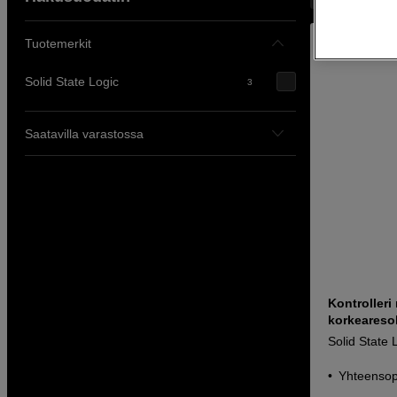
Tuotemerkit
Solid State Logic
3
Saatavilla varastossa
Kontrolleri 
korkearesol
Solid State
Yhteensop