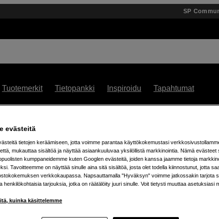
SP Commun
Tuotemerkit
Tietopankki
Inspiroidu
Tapahtumat
 % alennusta teenage engineering -tuotteista – 7.8. as
 evästeitä
steitä tietojen keräämiseen, jotta voimme parantaa käyttökokemustasi verkkosivustollamm
että, mukauttaa sisältöä ja näyttää asiaankuuluvaa yksilöllistä markkinointia. Nämä evästeet 
kopuolisten kumppaneidemme kuten Googlen evästeitä, joiden kanssa jaamme tietoja markkin
si. Tavoitteemme on näyttää sinulle aina sitä sisältöä, josta olet todella kiinnostunut, jotta s
ostokokemuksen verkkokaupassa. Napsauttamalla "Hyväksyn" voimme jatkossakin tarjota si
ja henkilökohtaisia tarjouksia, jotka on räätälöity juuri sinulle. Voit tietysti muuttaa asetuksiasi 
iitä, kuinka käsittelemme
tetta