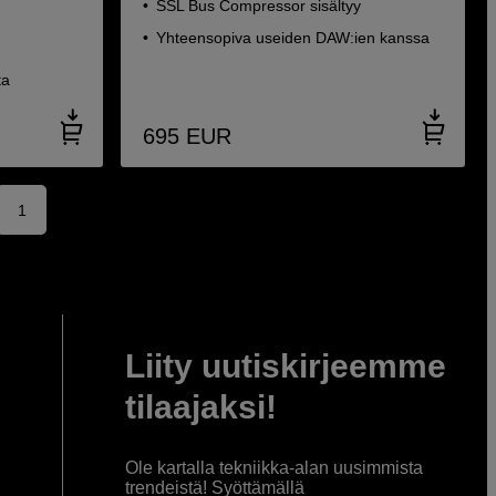
SSL Bus Compressor sisältyy
Yhteensopiva useiden DAW:ien kanssa
ta
695
EUR
1
Liity uutiskirjeemme
tilaajaksi!
Ole kartalla tekniikka-alan uusimmista
trendeistä! Syöttämällä