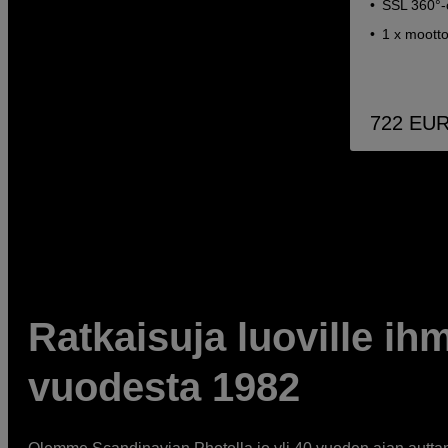
SSL 360°-o
1 x mootto
722
EU
Ratkaisuja luoville ihm
vuodesta 1982