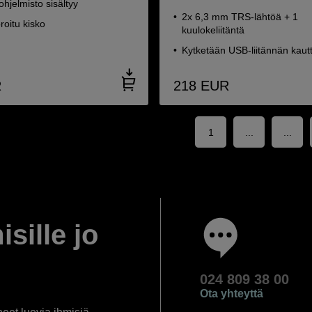
hjelmisto sisältyy
2x 6,3 mm TRS-lähtöä + 1
roitu kisko
kuulokeliitäntä
Kytketään USB-liitännän kaut
R
218
EUR
1
...
...
isille jo
024 809 38 00
Ota yhteyttä