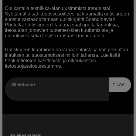
Ole kartalla tekniikka-alan uusimmista trendeistä!
Syöttämällä sähköpostiosoitteesi ja tilaamalla uutiskirjeen
suostut vastaanottamaan uutiskirjeitä Scandinavian
Photolta. Uutiskirjeen tilaajana saat upeita tarjouksia,
tietoa alan johtavien tuotemerkkien kuulumisista ja
uutuuksista sekä tietysti runsaasti inspiraatiota.
Uutiskirjeen tilaaminen on vapaaehtoista ja voit peruuttaa
tilauksen tai suostumuksesi milloin tahansa. Lue lisää
henkilötietojen käsittelystä ja oikeuksistasi
tietosuojaselosteestamme
.
Sähköposti
TILAA
Asiakaspalvelu