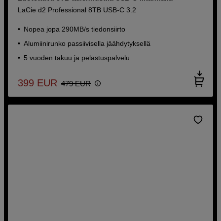
LaCie d2 Professional 8TB USB-C 3.2
Nopea jopa 290MB/s tiedonsiirto
Alumiinirunko passiivisella jäähdytyksellä
5 vuoden takuu ja pelastuspalvelu
399
EUR
479
EUR