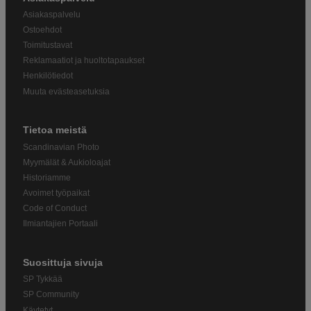
Asiakaspalvelu
Ostoehdot
Toimitustavat
Reklamaatiot ja huoltotapaukset
Henkilötiedot
Muuta evästeasetuksia
Tietoa meistä
Scandinavian Photo
Myymälät & Aukioloajat
Historiamme
Avoimet työpaikat
Code of Conduct
Ilmiantajien Portaali
Suosittuja sivuja
SP Tykkää
SP Community
Käytetyt