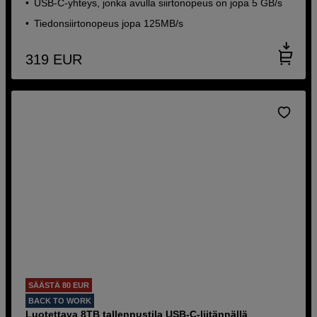
USB-C-yhteys, jonka avulla siirtonopeus on jopa 5 GB/s
Tiedonsiirtonopeus jopa 125MB/s
319
EUR
SÄÄSTÄ 80 EUR
BACK TO WORK
Luotettava 8TB tallennustila USB-C-liitännällä