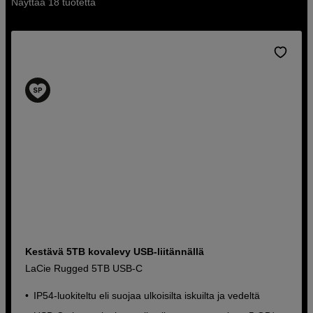
Näyttää 18 tuotetta
Kestävä 5TB kovalevy USB-liitännällä
LaCie Rugged 5TB USB-C
IP54-luokiteltu eli suojaa ulkoisilta iskuilta ja vedeltä