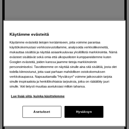
20 Tt tallennustilaa USB-C-liitännällä
LaCie d2 Professional 20TB USB-C 3.2
Käytämme evästeitä
Nopea jopa 290MB/s tiedonsiirto
Käytämme evästeitä tietojen keräämiseen, jotta voimme parantaa
käyttökokemustasi verkkosivustollamme, analysoida verkkoliikennettä,
Alumiinirunko passiivisella jäähdytyksellä
mukauttaa sisältöä ja näyttää asiaankuuluvaa yksilöllistä markkinointia. Nämä
evästeet sisältävät sekä omia että ulkopuolisten kumppaneidemme kuten
5 vuoden takuu ja pelastuspalvelu
Googlen evästeitä, joiden kanssa jaamme tietoja markkinoinnin
personoimiseksi. Tavoitteemme on näyttää sinulle aina sitä sisältöä, josta olet
849
EUR
todella kiinnostunut, jotta saat parhaan mahdollisen ostokokemuksen
verkkokaupassa. Napsauttamalla "Hyväksyn" voimme jatkossakin tarjota
sinulle inspiraatiota ja henkilökohtaisia tarjouksia, jotka on räätälöity juuri
sinulle. Voit tietysti muuttaa asetuksiasi milloin tahansa.
Lue lisää siitä, kuinka käsittelemme
Asetukset
Hyväksyn