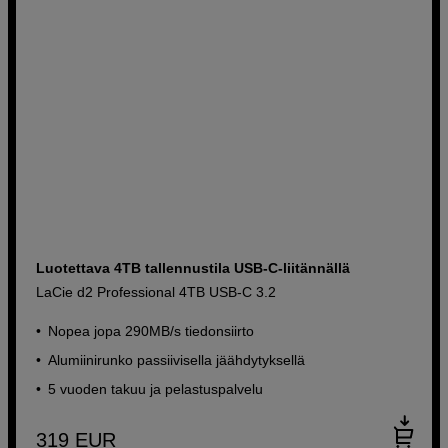
Luotettava 4TB tallennustila USB-C-liitännällä
LaCie d2 Professional 4TB USB-C 3.2
Nopea jopa 290MB/s tiedonsiirto
Alumiinirunko passiivisella jäähdytyksellä
5 vuoden takuu ja pelastuspalvelu
319
EUR