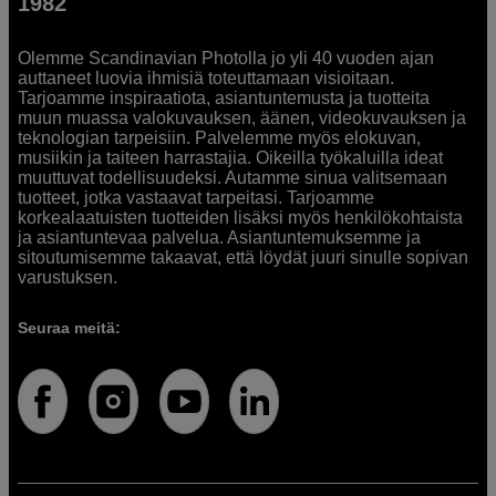
1982
Olemme Scandinavian Photolla jo yli 40 vuoden ajan
auttaneet luovia ihmisiä toteuttamaan visioitaan.
Tarjoamme inspiraatiota, asiantuntemusta ja tuotteita
muun muassa valokuvauksen, äänen, videokuvauksen ja
teknologian tarpeisiin. Palvelemme myös elokuvan,
musiikin ja taiteen harrastajia. Oikeilla työkaluilla ideat
muuttuvat todellisuudeksi. Autamme sinua valitsemaan
tuotteet, jotka vastaavat tarpeitasi. Tarjoamme
korkealaatuisten tuotteiden lisäksi myös henkilökohtaista
ja asiantuntevaa palvelua. Asiantuntemuksemme ja
sitoutumisemme takaavat, että löydät juuri sinulle sopivan
varustuksen.
Seuraa meitä: