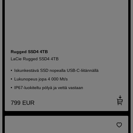
Rugged SSD4 4TB
LaCie Rugged SSD4 4TB
Iskunkestävä SSD nopealla USB-C-liitännällä
Lukunopeus jopa 4 000 Mt/s
IP67-luokiteltu pölyä ja vettä vastaan
799
EUR