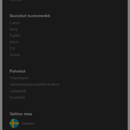
Suositut tuotemerkit
Canon
Sony
Fujifilm
Nikon
DJI
Godox
Palvelut
Yritysmyynti
Vaihtokaupat ja käytetyt tuotteet
Lahjakortti
Kuvataide
Valitse maa
Sweden