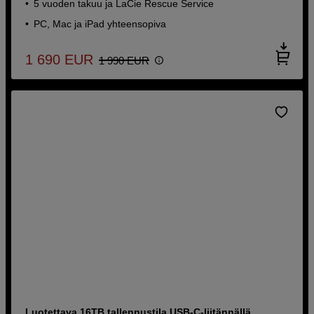
5 vuoden takuu ja LaCie Rescue Service
PC, Mac ja iPad yhteensopiva
1 690
EUR
1 990
EUR
Luotettava 16TB tallennustila USB-C-liitännällä