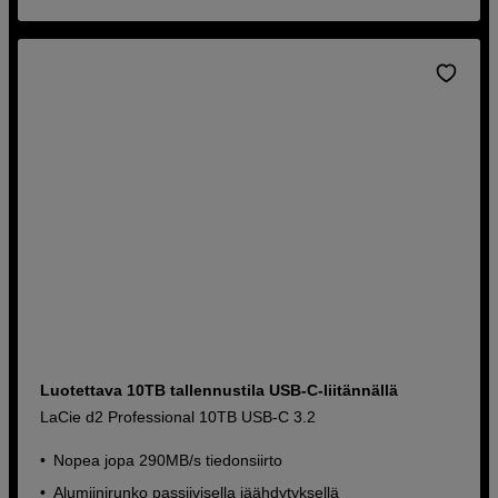
Luotettava 10TB tallennustila USB-C-liitännällä
LaCie d2 Professional 10TB USB-C 3.2
Nopea jopa 290MB/s tiedonsiirto
Alumiinirunko passiivisella jäähdytyksellä