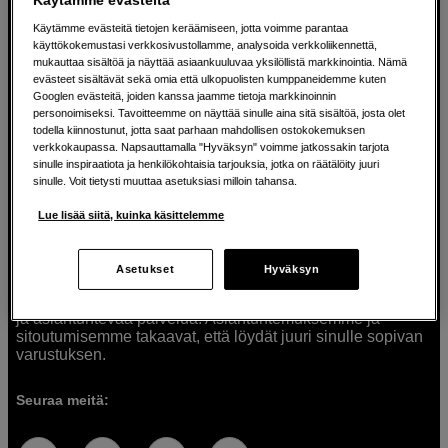
Käytämme evästeitä tietojen keräämiseen, jotta voimme parantaa
käyttökokemustasi verkkosivustollamme, analysoida verkkoliikennettä,
mukauttaa sisältöä ja näyttää asiaankuuluvaa yksilöllistä markkinointia. Nämä
Ratkaisuja luoville ihmisille jo vuodesta
evästeet sisältävät sekä omia että ulkopuolisten kumppaneidemme kuten
Googlen evästeitä, joiden kanssa jaamme tietoja markkinoinnin
1982
personoimiseksi. Tavoitteemme on näyttää sinulle aina sitä sisältöä, josta olet
todella kiinnostunut, jotta saat parhaan mahdollisen ostokokemuksen
verkkokaupassa. Napsauttamalla "Hyväksyn" voimme jatkossakin tarjota
Olemme Scandinavian Photolla jo yli 40 vuoden ajan
sinulle inspiraatiota ja henkilökohtaisia tarjouksia, jotka on räätälöity juuri
auttaneet luovia ihmisiä toteuttamaan visioitaan.
sinulle. Voit tietysti muuttaa asetuksiasi milloin tahansa.
Tarjoamme inspiraatiota, asiantuntemusta ja tuotteita
muun muassa valokuvauksen, äänen, videokuvauksen ja
Lue lisää siitä, kuinka käsittelemme
teknologian tarpeisiin. Palvelemme myös elokuvan,
musiikin ja taiteen harrastajia. Oikeilla työkaluilla ideat
muuttuvat todellisuudeksi. Autamme sinua valitsemaan
Asetukset
Hyväksyn
tuotteet, jotka vastaavat tarpeitasi. Tarjoamme
korkealaatuisten tuotteiden lisäksi myös henkilökohtaista
ja asiantuntevaa palvelua. Asiantuntemuksemme ja
sitoutumisemme takaavat, että löydät juuri sinulle sopivan
varustuksen.
Seuraa meitä: