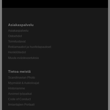
Asiakaspalvelu
Asiakaspalvelu
Ostoehdot
Toimitustavat
Reklamaatiot ja huoltotapaukset
Henkilötiedot
Muuta evästeasetuksia
Tietoa meistä
Scandinavian Photo
Myymälät & Aukioloajat
Historiamme
Avoimet työpaikat
Code of Conduct
Ilmiantajien Portaali