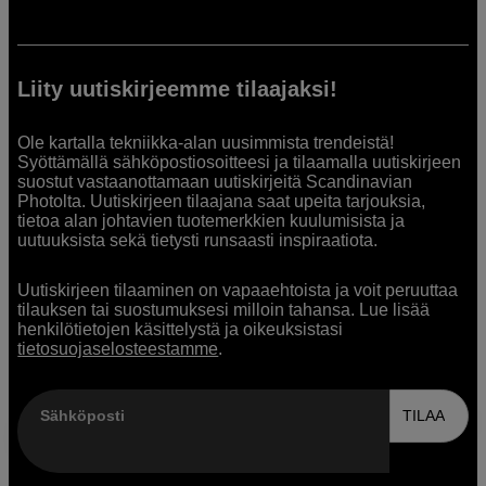
Liity uutiskirjeemme tilaajaksi!
Ole kartalla tekniikka-alan uusimmista trendeistä!
Syöttämällä sähköpostiosoitteesi ja tilaamalla uutiskirjeen
suostut vastaanottamaan uutiskirjeitä Scandinavian
Photolta. Uutiskirjeen tilaajana saat upeita tarjouksia,
tietoa alan johtavien tuotemerkkien kuulumisista ja
uutuuksista sekä tietysti runsaasti inspiraatiota.
Uutiskirjeen tilaaminen on vapaaehtoista ja voit peruuttaa
tilauksen tai suostumuksesi milloin tahansa. Lue lisää
henkilötietojen käsittelystä ja oikeuksistasi
tietosuojaselosteestamme
.
Sähköposti
TILAA