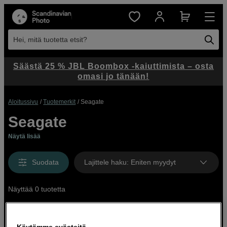
Hei, mitä tuotetta etsit?
Säästä 25 % JBL Boombox -kaiuttimista – osta
omasi jo tänään!
Aloitussivu
Tuotemerkit
Seagate
Seagate
Näytä lisää
Suodata
Lajittele haku
:
Eniten myydyt
Näyttää 0 tuotetta
Käytämme evästeitä