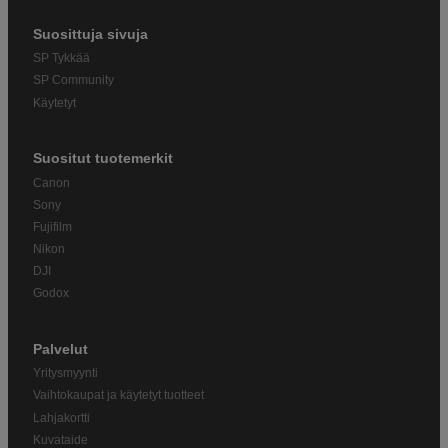
Suosittuja sivuja
SP Tykkää
SP Community
Käytetyt
Suositut tuotemerkit
Canon
Sony
Fujifilm
Nikon
DJI
Godox
Palvelut
Yritysmyynti
Vaihtokaupat ja käytetyt tuotteet
Lahjakortti
Kuvataide