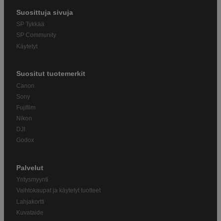
Suosittuja sivuja
SP Tykkää
SP Community
Käytetyt
Suositut tuotemerkit
Canon
Sony
Fujifilm
Nikon
DJI
Godox
Palvelut
Yritysmyynti
Vaihtokaupat ja käytetyt tuotteet
Lahjakortti
Kuvataide