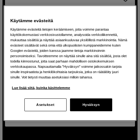
Käytämme evästeitä
Käytämme evästeitä tietojen keräämiseen, jotta voimme parantaa
käyttökokemustasi verkkosivustollamme, analysoida verkkoliikennettä,
mukauttaa sisältöä ja näyttää asiaankuuluvaa yksilöllistä markkinointia. Nämä
evästeet sisältävät sekä omia että ulkopuolisten kumppaneidemme kuten
Googlen evästeitä, joiden kanssa jaamme tietoja markkinoinnin
personoimiseksi. Tavoitteemme on näyttää sinulle aina sitä sisältöä, josta olet
todella kiinnostunut, jotta saat parhaan mahdollisen ostokokemuksen
verkkokaupassa. Napsauttamalla "Hyväksyn" voimme jatkossakin tarjota
sinulle inspiraatiota ja henkilökohtaisia tarjouksia, jotka on räätälöity juuri
sinulle. Voit tietysti muuttaa asetuksiasi milloin tahansa.
1303E vinda CAT6A 50 meter
Lue lisää siitä, kuinka käsittelemme
Belden 1303E vinda CAT6A 50 meter
Asetukset
Hyväksyn
446
EUR