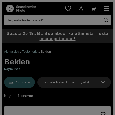
Hei, mitä tuotetta etsit?
Säästä 25 % JBL Boombox -kaiuttimista – osta
omasi jo tänään!
Aloitussivu
Tuotemerkit
Belden
Belden
Näytä lisää
Suodata
Lajittele haku
:
Eniten myydyt
Näyttää 1 tuotetta