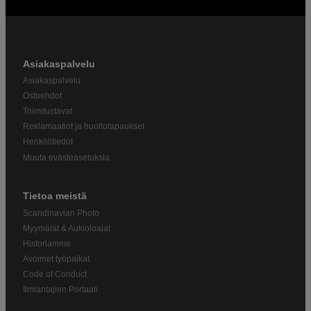
Asiakaspalvelu
Asiakaspalvelu
Ostoehdot
Toimitustavat
Reklamaatiot ja huoltotapaukset
Henkilötiedot
Muuta evästeasetuksia
Tietoa meistä
Scandinavian Photo
Myymälät & Aukioloajat
Historiamme
Avoimet työpaikat
Code of Conduct
Ilmiantajien Portaali