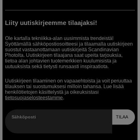
Liity uutiskirjeemme tilaajaksi!
Ole kartalla tekniikka-alan uusimmista trendeistä!
Syöttämällä sähköpostiosoitteesi ja tilaamalla uutiskirjeen
suostut vastaanottamaan uutiskirjeitä Scandinavian
Photolta. Uutiskirjeen tilaajana saat upeita tarjouksia,
tietoa alan johtavien tuotemerkkien kuulumisista ja
uutuuksista sekä tietysti runsaasti inspiraatiota.
Uutiskirjeen tilaaminen on vapaaehtoista ja voit peruuttaa
tilauksen tai suostumuksesi milloin tahansa. Lue lisää
henkilötietojen käsittelystä ja oikeuksistasi
tietosuojaselosteestamme
.
Sähköposti
TILAA