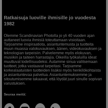
Ratkaisuja luoville ihmisille jo vuodesta
1982
Olemme Scandinavian Photolla jo yli 40 vuoden ajan
auttaneet luovia ihmisiä toteuttamaan visioitaan.
Tarjoamme inspiraatiota, asiantuntemusta ja tuotteita
muun muassa valokuvauksen, äänen, videokuvauksen ja
teknologian tarpeisiin. Palvelemme myös elokuvan,
musiikin ja taiteen harrastajia. Oikeilla työkaluilla ideat
muuttuvat todellisuudeksi. Autamme sinua valitsemaan
tuotteet, jotka vastaavat tarpeitasi. Tarjoamme
korkealaatuisten tuotteiden lisäksi myös henkilökohtaista
ja asiantuntevaa palvelua. Asiantuntemuksemme ja
sitoutumisemme takaavat, että löydät juuri sinulle sopivan
varustuksen.
Seuraa meitä: