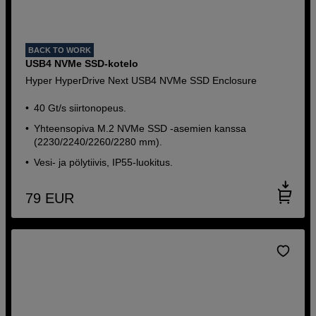
BACK TO WORK
USB4 NVMe SSD-kotelo
Hyper HyperDrive Next USB4 NVMe SSD Enclosure
40 Gt/s siirtonopeus.
Yhteensopiva M.2 NVMe SSD -asemien kanssa
(2230/2240/2260/2280 mm).
Vesi- ja pölytiivis, IP55-luokitus.
79
EUR