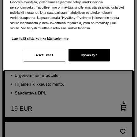
Googlen evästeitä, joiden kanssa jaamme tietoja markkinoinnin
personoimiseksi. Tavoitteemme on näyttää sinulle aina sitä sisältöä, josta olet
todella kiinnostunut, jotta saat parhaan mahdollisen ostokokemuksen
verkkokaupassa. Napsauttamalla "Hyväksyn" voimme jatkossakin tarjota
sinulle inspiraatiota ja henkilökohtaisia tarjouksia, jotka on räätälöity juuri
sinulle. Voit tietysti muuttaa asetuksiasi milloin tahansa.
Lue lisää siitä, kuinka käsittelemme
BACK TO WORK
Tyylikäs ja ympäristöystävällinen Bluetooth-hiiri
Asetukset
Hyväksyn
kierrätetystä materiaalista
Hyper HyperSpace Next Bluetooth Wireless Mouse
Ergonominen muotoilu.
Hiljainen klikkaustoiminto.
Säädettävä DPI.
19
EUR