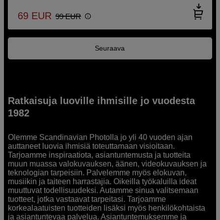
69
EUR
99
EUR
Seuraava
Ratkaisuja luoville ihmisille jo vuodesta
1982
Olemme Scandinavian Photolla jo yli 40 vuoden ajan
auttaneet luovia ihmisiä toteuttamaan visioitaan.
Tarjoamme inspiraatiota, asiantuntemusta ja tuotteita
muun muassa valokuvauksen, äänen, videokuvauksen ja
teknologian tarpeisiin. Palvelemme myös elokuvan,
musiikin ja taiteen harrastajia. Oikeilla työkaluilla ideat
muuttuvat todellisuudeksi. Autamme sinua valitsemaan
tuotteet, jotka vastaavat tarpeitasi. Tarjoamme
korkealaatuisten tuotteiden lisäksi myös henkilökohtaista
ja asiantuntevaa palvelua. Asiantuntemuksemme ja