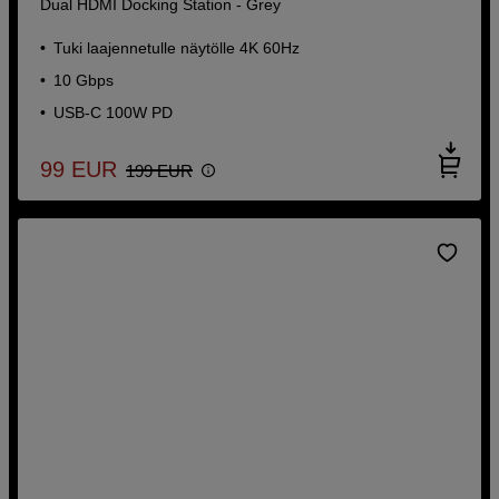
Dual HDMI Docking Station - Grey
Tuki laajennetulle näytölle 4K 60Hz
10 Gbps
USB-C 100W PD
99
EUR
199
EUR