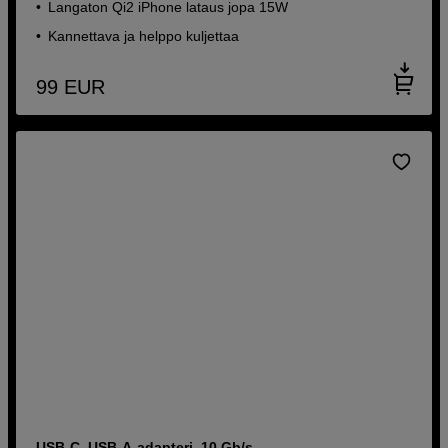
Langaton Qi2 iPhone lataus jopa 15W
Kannettava ja helppo kuljettaa
99
EUR
USB-C–USB-A-adapteri, 10 Gb/s