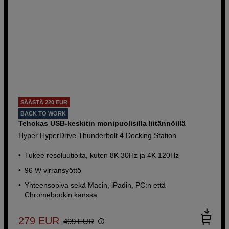
SÄÄSTÄ 220 EUR
BACK TO WORK
Tehokas USB-keskitin monipuolisilla liitännöillä
Hyper HyperDrive Thunderbolt 4 Docking Station
Tukee resoluutioita, kuten 8K 30Hz ja 4K 120Hz
96 W virransyöttö
Yhteensopiva sekä Macin, iPadin, PC:n että
Chromebookin kanssa
279
EUR
499
EUR