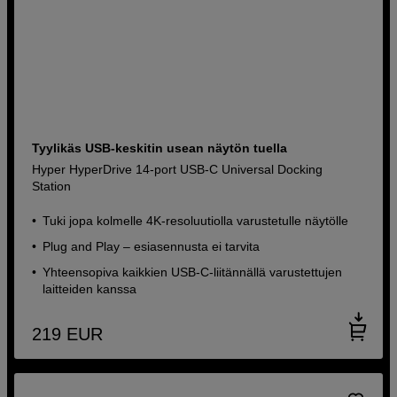
Tyylikäs USB-keskitin usean näytön tuella
Hyper HyperDrive 14-port USB-C Universal Docking
Station
Tuki jopa kolmelle 4K-resoluutiolla varustetulle näytölle
Plug and Play – esiasennusta ei tarvita
Yhteensopiva kaikkien USB-C-liitännällä varustettujen
laitteiden kanssa
219
EUR