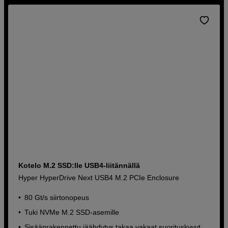
Kotelo M.2 SSD:lle USB4-liitännällä
Hyper HyperDrive Next USB4 M.2 PCIe Enclosure
80 Gt/s siirtonopeus
Tuki NVMe M.2 SSD-asemille
Sisäänrakennettu jäähdytys takaa vakaat suorituskyvyt