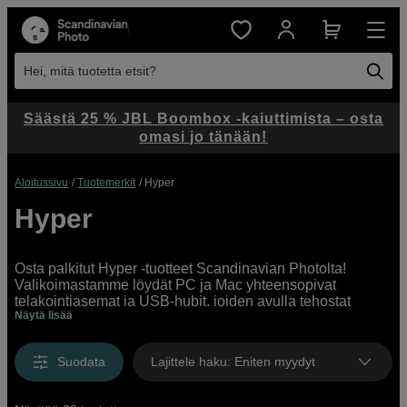
Hei, mitä tuotetta etsit?
Säästä 25 % JBL Boombox -kaiuttimista – osta
omasi jo tänään!
Aloitussivu
Tuotemerkit
Hyper
Hyper
Osta palkitut Hyper -tuotteet Scandinavian Photolta!
Valikoimastamme löydät PC ja Mac yhteensopivat
telakointiasemat ja USB-hubit, joiden avulla tehostat
Näytä lisää
työpisteesi toimintaa ja pidät työpöydän siistinä. Liitä
kaikki laitteesi keskittimeen USB-C-, USB-A-, Thunderbolt
4-, Ethernet- tai HDMI-liitäntöjen kautta ja hyödynnä
Suodata
Lajittele haku
:
Eniten myydyt
muistikortinlukijaa, kun siirrät tiedostoja.