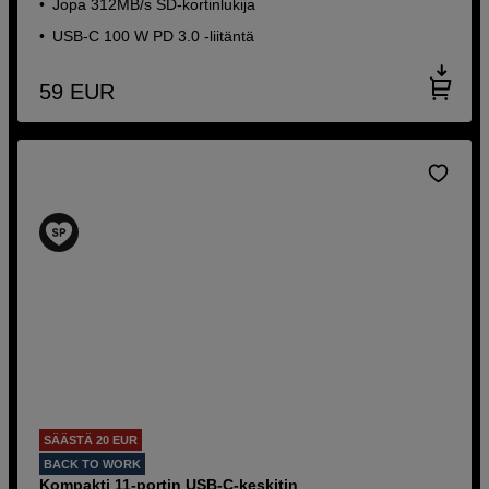
Jopa 312MB/s SD-kortinlukija
USB-C 100 W PD 3.0 -liitäntä
59
EUR
SÄÄSTÄ 20 EUR
BACK TO WORK
Kompakti 11-portin USB-C-keskitin