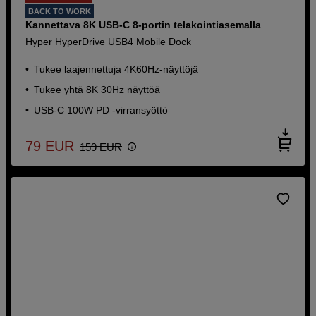
BACK TO WORK
Kannettava 8K USB-C 8-portin telakointiasemalla
Hyper HyperDrive USB4 Mobile Dock
Tukee laajennettuja 4K60Hz-näyttöjä
Tukee yhtä 8K 30Hz näyttöä
USB-C 100W PD -virransyöttö
79
EUR
159
EUR