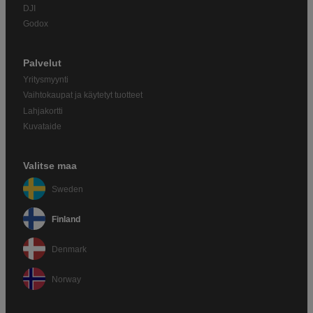
DJI
Godox
Palvelut
Yritysmyynti
Vaihtokaupat ja käytetyt tuotteet
Lahjakortti
Kuvataide
Valitse maa
Sweden
Finland
Denmark
Norway