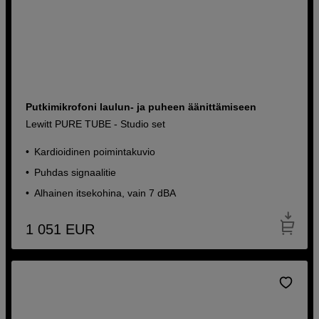
Putkimikrofoni laulun- ja puheen äänittämiseen
Lewitt PURE TUBE - Studio set
Kardioidinen poimintakuvio
Puhdas signaalitie
Alhainen itsekohina, vain 7 dBA
1 051
EUR