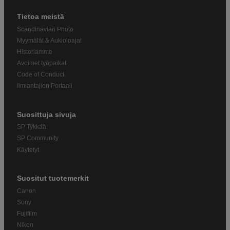
Tietoa meistä
Scandinavian Photo
Myymälät & Aukioloajat
Historiamme
Avoimet työpaikat
Code of Conduct
Ilmiantajien Portaali
Suosittuja sivuja
SP Tykkää
SP Community
Käytetyt
Suositut tuotemerkit
Canon
Sony
Fujifilm
Nikon