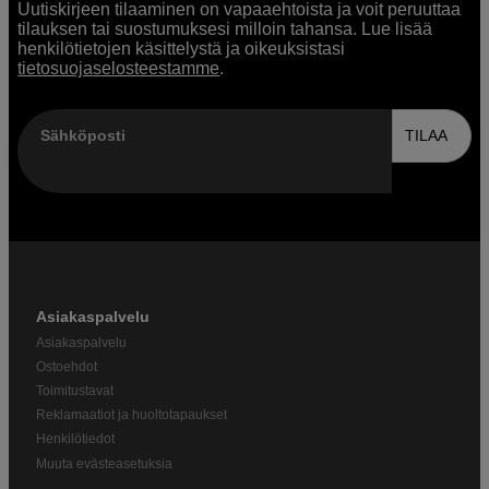
Uutiskirjeen tilaaminen on vapaaehtoista ja voit peruuttaa
tilauksen tai suostumuksesi milloin tahansa. Lue lisää
henkilötietojen käsittelystä ja oikeuksistasi
tietosuojaselosteestamme
.
Sähköposti
TILAA
Asiakaspalvelu
Asiakaspalvelu
Ostoehdot
Toimitustavat
Reklamaatiot ja huoltotapaukset
Henkilötiedot
Muuta evästeasetuksia