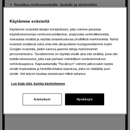
Soveltuu instrumenteille, laululle ja striimeihin
Tasapainoinen ja moderni ääni hienolla diskantilla
Käytämme evästeitä
Mukana mikrofonipidike ja pop-suodatin
Käytämme evästeitä tietojen keräämiseen, jotta voimme parantaa
käyttökokemustasi verkkosivustollamme, analysoida verkkoliikennettä,
269
EUR
mukauttaa sisältöä ja näyttää asiaankuuluvaa yksilöllistä markkinointia. Nämä
evästeet sisältävät sekä omia että ulkopuolisten kumppaneidemme kuten
Googlen evästeitä, joiden kanssa jaamme tietoja markkinoinnin
personoimiseksi. Tavoitteemme on näyttää sinulle aina sitä sisältöä, josta olet
todella kiinnostunut, jotta saat parhaan mahdollisen ostokokemuksen
verkkokaupassa. Napsauttamalla "Hyväksyn" voimme jatkossakin tarjota
sinulle inspiraatiota ja henkilökohtaisia tarjouksia, jotka on räätälöity juuri
sinulle. Voit tietysti muuttaa asetuksiasi milloin tahansa.
Lue lisää siitä, kuinka käsittelemme
Asetukset
Hyväksyn