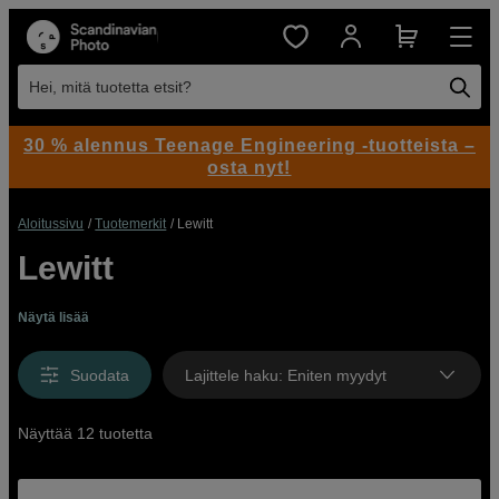
Hei, mitä tuotetta etsit?
30 % alennus Teenage Engineering -tuotteista –
osta nyt!
Aloitussivu
Tuotemerkit
Lewitt
Lewitt
Näytä lisää
Lewitt
muusikoille ja luoville tekijöille
Suodata
Lajittele haku
:
Eniten myydyt
Näyttää 12 tuotetta