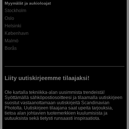
Myymälät ja aukioloajat
Stockholm
Oslo
Helsinki
København
Malmö
Borås
Liity uutiskirjeemme tilaajaksi!
Ole kartalla tekniikka-alan uusimmista trendeistä!
Syöttämällä sähköpostiosoitteesi ja tilaamalla uutiskirjeen
suostut vastaanottamaan uutiskirjeitä Scandinavian
Photolta. Uutiskirjeen tilaajana saat upeita tarjouksia,
tietoa alan johtavien tuotemerkkien kuulumisista ja
uutuuksista sekä tietysti runsaasti inspiraatiota.