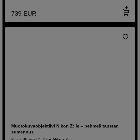
739
EUR
Muotokuvaobjektiivi Nikon Z:lle – pehmeä taustan
sumennus
Kase 85mm f/1,4 for Nikon Z