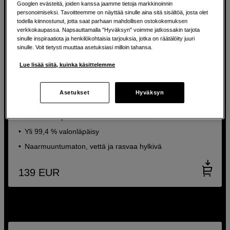
Googlen evästeitä, joiden kanssa jaamme tietoja markkinoinnin
personoimiseksi. Tavoitteemme on näyttää sinulle aina sitä sisältöä, josta olet
todella kiinnostunut, jotta saat parhaan mahdollisen ostokokemuksen
verkkokaupassa. Napsauttamalla "Hyväksyn" voimme jatkossakin tarjota
sinulle inspiraatiota ja henkilökohtaisia tarjouksia, jotka on räätälöity juuri
sinulle. Voit tietysti muuttaa asetuksiasi milloin tahansa.
Lue lisää siitä, kuinka käsittelemme
Magneettinen UV-suodin – huippuluokan suojaus
Asetukset
Hyväksyn
Kase KW Revolution R-MCUV Magnetic 77mm
Karkaistu optinen KW B270 Schott lasi
Yli 99,4 % valonläpäisy
Naarmuuntumaton, vettä ja rasvaa hylkivä
139
EUR