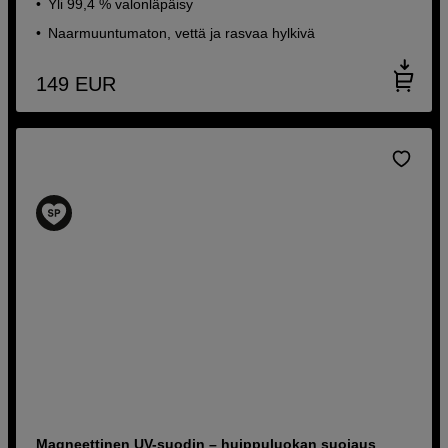
Yli 99,4 % valonläpäisy
Naarmuuntumaton, vettä ja rasvaa hylkivä
149
EUR
Magneettinen UV-suodin – huippuluokan suojaus