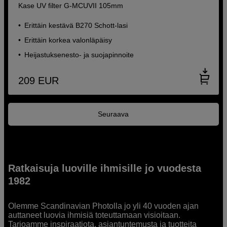
Kase UV filter G-MCUVII 105mm
Erittäin kestävä B270 Schott-lasi
Erittäin korkea valonläpäisy
Heijastuksenesto- ja suojapinnoite
209
EUR
Seuraava
Ratkaisuja luoville ihmisille jo vuodesta
1982
Olemme Scandinavian Photolla jo yli 40 vuoden ajan
auttaneet luovia ihmisiä toteuttamaan visioitaan.
Tarjoamme inspiraatiota, asiantuntemusta ja tuotteita