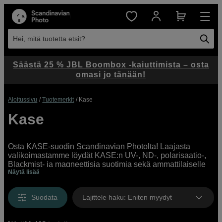
Hei, mitä tuotetta etsit?
Säästä 25 % JBL Boombox -kaiuttimista – osta
omasi jo tänään!
Aloitussivu
Tuotemerkit
Kase
Kase
Osta KASE-suodin Scandinavian Photolta! Laajasta
valikoimastamme löydät KASE:n UV-, ND-, polarisaatio-,
Blackmist- ja magneettisia suotimia sekä ammattilaiselle
Näytä lisää
että aloittelijalle. Osta suodin verkkokaupastamme tai
myymälästämme.
Suodata
Lajittele haku
:
Eniten myydyt