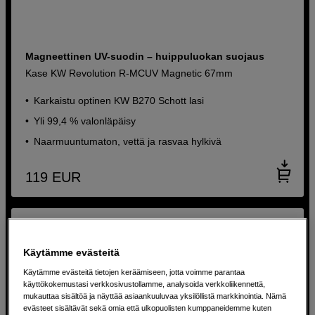
Magneettinen UV-suodin – huippuluokan suojaus
Kase KW Revolution R-MCUV Magnetic 67mm
Karkaistu optinen KW B270 Schott lasi
Yli 99,4 % valonläpäisy
Naarmuuntumaton, vettä ja rasvaa hylkivä
119
EUR
Käytämme evästeitä
Käytämme evästeitä tietojen keräämiseen, jotta voimme parantaa
käyttökokemustasi verkkosivustollamme, analysoida verkkoliikennettä,
mukauttaa sisältöä ja näyttää asiaankuuluvaa yksilöllistä markkinointia. Nämä
evästeet sisältävät sekä omia että ulkopuolisten kumppaneidemme kuten