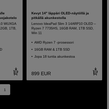
lle
Kevyt 14" läppäri OLED-näytöllä ja
 suojakotelo
pitkällä akunkestolla
P10 WUXGA
Lenovo IdeaPad Slim 3 14ARP10 OLED –
32GB, 1TB,
Ryzen 7 7735HS, 16GB RAM, 1TB SSD,
Win 11
AMD Ryzen 7 -prosessori
SD
16GB RAM & 1TB SSD
Jopa 18 tuntia akunkestoa
899
EUR
1