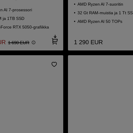
AMD Ryzen AI 7-suoritin
 AI 7-prosessori
32 Gt RAM-muistia ja 1 Tt S
 ja 1TB SSD
AMD Ryzen AI 50 TOPs
Force RTX 5050-grafiikka
UR
1 290
EUR
1 690
EUR