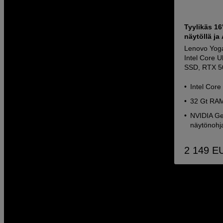
Tyylikäs 16
näytöllä ja 
Lenovo Yog
Intel Core 
SSD, RTX 5
Intel Core
32 Gt RAM
NVIDIA Ge
näytönohja
2 149
E