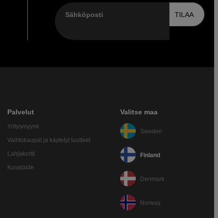
Sähköposti
TILAA
Palvelut
Valitse maa
Yritysmyynti
Sweden
Vaihtokaupat ja käytetyt tuotteet
Lahjakortti
Finland
Kuvataide
Denmark
Norway