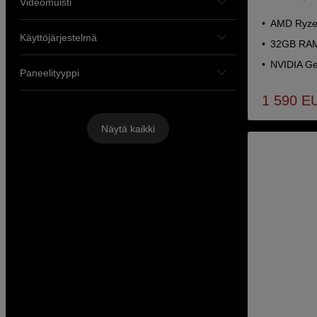
Videomuisti
AMD Ryzen
Käyttöjärjestelmä
32GB RAM
NVIDIA Ge
Paneelityyppi
1 590
E
Näytä kaikki