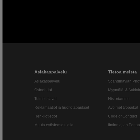
Asiakaspalvelu
Tietoa meistä
Asiakaspalvelu
Scandinavian Pho
Ostoehdot
Myymälät & Aukiol
Toimitustavat
Historiamme
Reklamaatiot ja huoltotapaukset
Avoimet työpaikat
Henkilötiedot
Code of Conduct
Muuta evästeasetuksia
Ilmiantajien Portaa