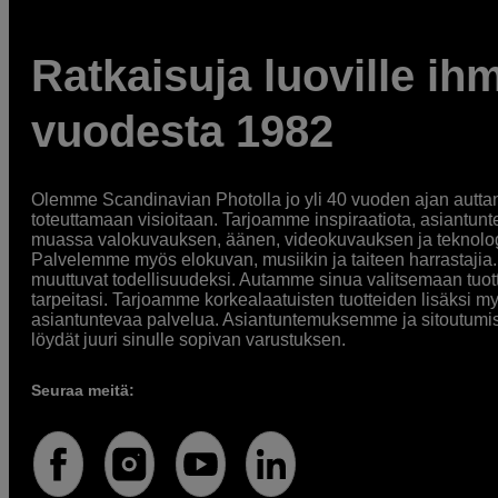
Ratkaisuja luoville ihm
vuodesta 1982
Olemme Scandinavian Photolla jo yli 40 vuoden ajan auttan
toteuttamaan visioitaan. Tarjoamme inspiraatiota, asiantunt
muassa valokuvauksen, äänen, videokuvauksen ja teknologi
Palvelemme myös elokuvan, musiikin ja taiteen harrastajia. O
muuttuvat todellisuudeksi. Autamme sinua valitsemaan tuott
tarpeitasi. Tarjoamme korkealaatuisten tuotteiden lisäksi m
asiantuntevaa palvelua. Asiantuntemuksemme ja sitoutumi
löydät juuri sinulle sopivan varustuksen.
Seuraa meitä: