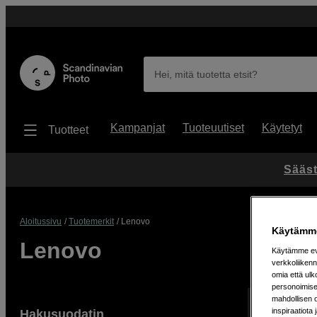
Hei, mitä tuotetta etsit?
Kampanjat
Tuoteuutiset
Käytetyt
Tuotteet
Sääst
Aloitussivu
Tuotemerkit
Lenovo
Käytämme
Lenovo
Käytämme evä
verkkoliikenn
omia että ul
personoimisek
mahdollisen 
Näyttää 6 tuo
inspiraatiota 
Hakusuodatin