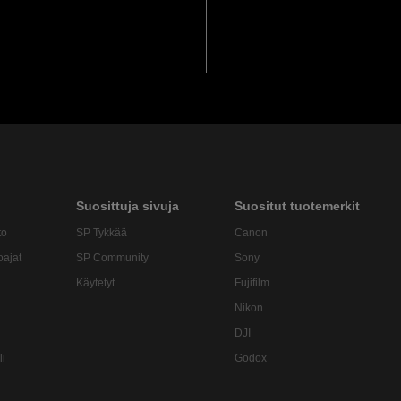
Suosittuja sivuja
Suositut tuotemerkit
to
SP Tykkää
Canon
oajat
SP Community
Sony
Käytetyt
Fujifilm
Nikon
DJI
li
Godox