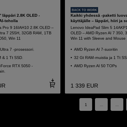
BACK TO WORK
'' läppäri 2.8K OLED -
Kaikki yhdessä -paketti luova
AI-teholla
käyttäjälle – läppäri, hiiri ja
a Pro 9 16IAH10 2.8K OLED –
Lenovo IdeaPad Slim 5 14AK
Ultra 7 255H, 32GB RAM, 1TB
OLED – AMD Ryzen AI 7 350, 
050, Win 11
Win 11 with Sleeve and Mouse
 Ultra 7 -prosessori.
AMD Ryzen AI 7-suoritin
 & 1 Tt SSD.
32 Gt RAM-muistia ja 1 Tt S
Force RTX 5050 -
AMD Ryzen AI 50 TOPs
in.
UR
1 339
EUR
1
...
...