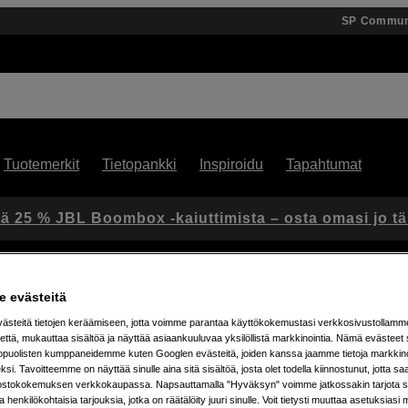
SP Commun
Tuotemerkit
Tietopankki
Inspiroidu
Tapahtumat
ä 25 % JBL Boombox -kaiuttimista – osta omasi jo t
 evästeitä
steitä tietojen keräämiseen, jotta voimme parantaa käyttökokemustasi verkkosivustollamm
että, mukauttaa sisältöä ja näyttää asiaankuuluvaa yksilöllistä markkinointia. Nämä evästeet 
kopuolisten kumppaneidemme kuten Googlen evästeitä, joiden kanssa jaamme tietoja markkin
si. Tavoitteemme on näyttää sinulle aina sitä sisältöä, josta olet todella kiinnostunut, jotta s
ostokokemuksen verkkokaupassa. Napsauttamalla "Hyväksyn" voimme jatkossakin tarjota si
tetta
ja henkilökohtaisia tarjouksia, jotka on räätälöity juuri sinulle. Voit tietysti muuttaa asetuksiasi 