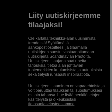
Liity uutiskirjeemme
tilaajaksi!
Ole kartalla tekniikka-alan uusimmista
trendeistä! Syöttämällä
sähköpostiosoitteesi ja tilaamalla
uutiskirjeen suostut vastaanottamaan
uutiskirjeitä Scandinavian Photolta.
Uutiskirjeen tilaajana saat upeita
tarjouksia, tietoa alan johtavien
tuotemerkkien kuulumisista ja uutuuksista
sekä tietysti runsaasti inspiraatiota.
Uutiskirjeen tilaaminen on vapaaehtoista ja
voit peruuttaa tilauksen tai suostumuksesi
milloin tahansa. Lue lisää henkilötietojen
käsittelystä ja oikeuksistasi
tietosuojaselosteestamme
.