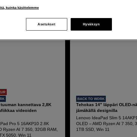
iitä, kuinka käsittelemme
Asetukset
Hyväksyn
EUR
ORK
BACK TO WORK
6 tuuman kannettava 2,8K
Tehokas 14" läppäri OLED-näy
fiikkaa videoiden
jämäkällä designilla
Lenovo IdeaPad Slim 5 14AK
aPad Pro 5 16AKP10 2.8K
OLED – AMD Ryzen AI 7 350,
 Ryzen AI 7 350, 32GB RAM,
1TB SSD, Win 11
TX 5050, Win 11