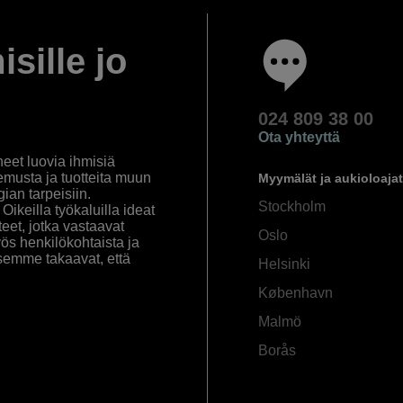
isille jo
024 809 38 00
Ota yhteyttä
eet luovia ihmisiä
emusta ja tuotteita muun
Myymälät ja aukioloajat
an tarpeisiin.
Stockholm
ikeilla työkaluilla ideat
eet, jotka vastaavat
Oslo
yös henkilökohtaista ja
semme takaavat, että
Helsinki
København
Malmö
Borås