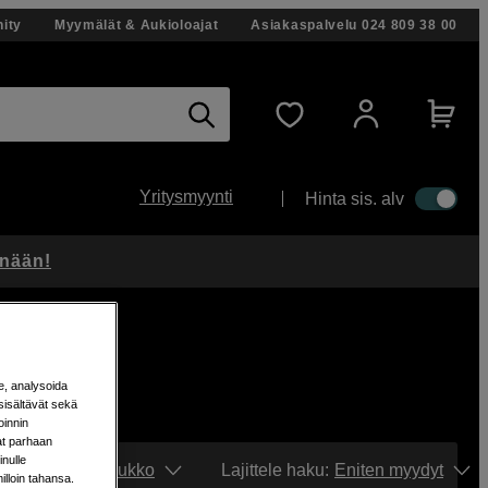
ity
Myymälät & Aukioloajat
Asiakaspalvelu
024 809 38 00
Yritysmyynti
Hinta sis. alv
änään!
e, analysoida
sisältävät sekä
oinnin
aat parhaan
nulle
Näytä:
Ruudukko
Lajittele haku
:
Eniten myydyt
milloin tahansa.