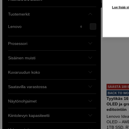
Lue lisää s
Tuotemerkit
Lenovo
6
Prosessori
Sisäinen muisti
Kuvaruudun koko
Saatavilla varastossa
SÄÄSTÄ 100 
BACK TO W
Tyylikäs 1
Näytönohjaimet
OLED ja gra
editointiin
Kiintolevyn kapasiteetti
Lenovo Ide
OLED – AMD
1TB SSD, R