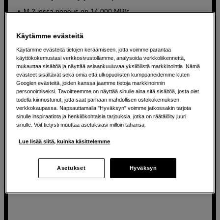
M.2 jossa nopeus on 14 000 MB/s
Thunderbolt 4 ja 10 Gbit Ethernet
Käytämme evästeitä
3 890
EUR
Käytämme evästeitä tietojen keräämiseen, jotta voimme parantaa
3 990
EUR
käyttökokemustasi verkkosivustollamme, analysoida verkkoliikennettä,
mukauttaa sisältöä ja näyttää asiaankuuluvaa yksilöllistä markkinointia. Nämä
evästeet sisältävät sekä omia että ulkopuolisten kumppaneidemme kuten
Googlen evästeitä, joiden kanssa jaamme tietoja markkinoinnin
personoimiseksi. Tavoitteemme on näyttää sinulle aina sitä sisältöä, josta olet
todella kiinnostunut, jotta saat parhaan mahdollisen ostokokemuksen
verkkokaupassa. Napsauttamalla "Hyväksyn" voimme jatkossakin tarjota
sinulle inspiraatiota ja henkilökohtaisia tarjouksia, jotka on räätälöity juuri
sinulle. Voit tietysti muuttaa asetuksiasi milloin tahansa.
Lue lisää siitä, kuinka käsittelemme
Asetukset
Hyväksyn