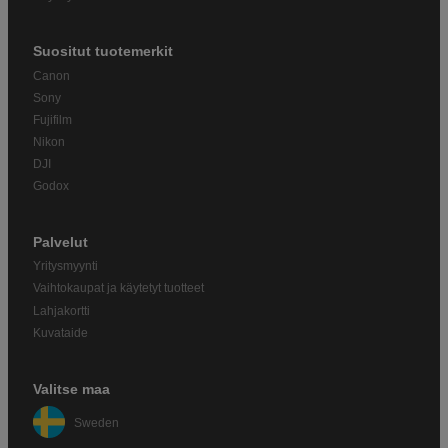
Suositut tuotemerkit
Canon
Sony
Fujifilm
Nikon
DJI
Godox
Palvelut
Yritysmyynti
Vaihtokaupat ja käytetyt tuotteet
Lahjakortti
Kuvataide
Valitse maa
Sweden