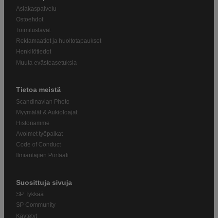
Asiakaspalvelu
Ostoehdot
Toimitustavat
Reklamaatiot ja huoltotapaukset
Henkilötiedot
Muuta evästeasetuksia
Tietoa meistä
Scandinavian Photo
Myymälät & Aukioloajat
Historiamme
Avoimet työpaikat
Code of Conduct
Ilmiantajien Portaali
Suosittuja sivuja
SP Tykkää
SP Community
Käytetyt