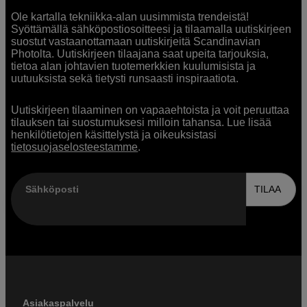
Ole kartalla tekniikka-alan uusimmista trendeistä!
Syöttämällä sähköpostiosoitteesi ja tilaamalla uutiskirjeen
suostut vastaanottamaan uutiskirjeitä Scandinavian
Photolta. Uutiskirjeen tilaajana saat upeita tarjouksia,
tietoa alan johtavien tuotemerkkien kuulumisista ja
uutuuksista sekä tietysti runsaasti inspiraatiota.
Uutiskirjeen tilaaminen on vapaaehtoista ja voit peruuttaa
tilauksen tai suostumuksesi milloin tahansa. Lue lisää
henkilötietojen käsittelystä ja oikeuksistasi
tietosuojaselosteestamme
.
Sähköposti
TILAA
Asiakaspalvelu