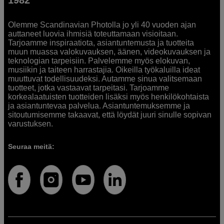
Olemme Scandinavian Photolla jo yli 40 vuoden ajan
auttaneet luovia ihmisiä toteuttamaan visioitaan.
Tarjoamme inspiraatiota, asiantuntemusta ja tuotteita
muun muassa valokuvauksen, äänen, videokuvauksen ja
teknologian tarpeisiin. Palvelemme myös elokuvan,
musiikin ja taiteen harrastajia. Oikeilla työkaluilla ideat
muuttuvat todellisuudeksi. Autamme sinua valitsemaan
tuotteet, jotka vastaavat tarpeitasi. Tarjoamme
korkealaatuisten tuotteiden lisäksi myös henkilökohtaista
ja asiantuntevaa palvelua. Asiantuntemuksemme ja
sitoutumisemme takaavat, että löydät juuri sinulle sopivan
varustuksen.
Seuraa meitä: