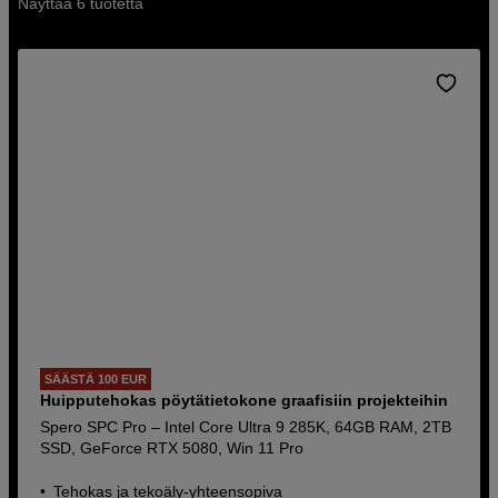
Näyttää 6 tuotetta
SÄÄSTÄ 100 EUR
Huipputehokas pöytätietokone graafisiin projekteihin
Spero SPC Pro – Intel Core Ultra 9 285K, 64GB RAM, 2TB
SSD, GeForce RTX 5080, Win 11 Pro
Tehokas ja tekoäly-yhteensopiva