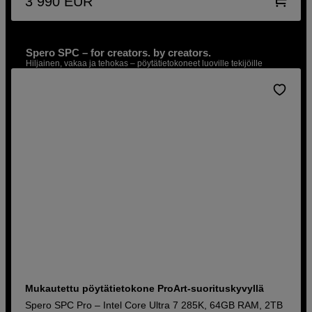
3 990
EUR
Spero SPC – for creators. by creators.
Hiljainen, vakaa ja tehokas – pöytätietokoneet luoville tekijöille
Lue lisää
Mukautettu pöytätietokone ProArt-suorituskyvyllä
Spero SPC Pro – Intel Core Ultra 7 285K, 64GB RAM, 2TB