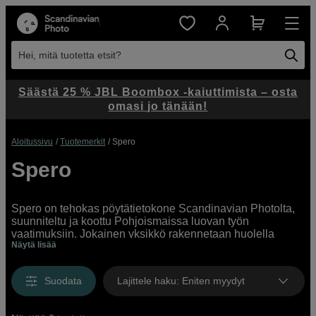
Hei, mitä tuotetta etsit?
Säästä 25 % JBL Boombox -kaiuttimista – osta
omasi jo tänään!
Aloitussivu
Tuotemerkit
Spero
Spero
Spero on tehokas pöytätietokone Scandinavian Photolta,
suunniteltu ja koottu Pohjoismaissa luovan työn
vaatimuksiin. Jokainen yksikkö rakennetaan huolella
Näytä lisää
valituista komponenteista ja hiljaisella jäähdytyksellä –
täydellinen valinta valokuvaukseen, videoeditointiin, 3D-
mallinnukseen ja pelikehitykseen. Esiasennettu
Suodata
Lajittele haku
:
Eniten myydyt
käyttöjärjestelmä ilman turhia ohjelmia, yksilöllinen
laatutestaus ja kolmen vuoden takuu tekevät Sperosta
luotettavan työkalun luovaan käyttöön.