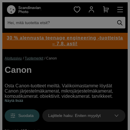
Hei, mitä tuotetta etsit?
30 % alennusta teenage engineering -tuotteista
– 7.8. asti!
Aloitussivu
Tuotemerkit
Canon
Canon
Osta Canon-tuotteet meiltä. Valikoimastamme löydät
Canon järjestelmäkamerat, mikrojärjestelmäkamerat,
kompatikamerat, objektiivit, videokamerat, tarvikkeet,
Näytä lisää
tulostimet ja tulostintarvikkeet. Kotisivuillamme on laaja
valikoima Canon-tuotteita sekä ammattikäyttäjälle että
aloittelijalle
Suodata
Lajittele haku
:
Eniten myydyt