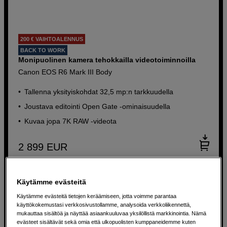
200 € VAIHTOALENNUS
BACK TO WORK
Monipuolinen kamera tehokkailla videotoiminnoilla
Canon EOS R6 Mark III Body
Tallenna yksityiskohdat 32,5 mp:n tarkkuudella
Joustava editointi Open Gate -ominaisuudella
Kuvaa jopa 7K RAW -videota
2 899
EUR
Käytämme evästeitä
Käytämme evästeitä tietojen keräämiseen, jotta voimme parantaa
käyttökokemustasi verkkosivustollamme, analysoida verkkoliikennettä,
mukauttaa sisältöä ja näyttää asiaankuuluvaa yksilöllistä markkinointia. Nämä
evästeet sisältävät sekä omia että ulkopuolisten kumppaneidemme kuten