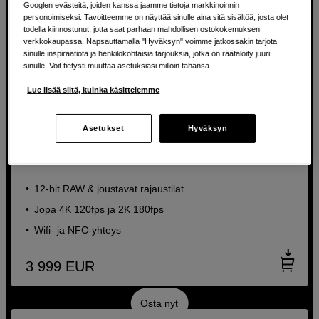
Googlen evästeitä, joiden kanssa jaamme tietoja markkinoinnin
personoimiseksi. Tavoitteemme on näyttää sinulle aina sitä sisältöä, josta olet
todella kiinnostunut, jotta saat parhaan mahdollisen ostokokemuksen
verkkokaupassa. Napsauttamalla "Hyväksyn" voimme jatkossakin tarjota
sinulle inspiraatiota ja henkilökohtaisia tarjouksia, jotka on räätälöity juuri
sinulle. Voit tietysti muuttaa asetuksiasi milloin tahansa.
Lue lisää siitä, kuinka käsittelemme
Asetukset
Hyväksyn
BACK TO WORK
Tehokas cinema-kamera kevyessä formaatissa.
Canon EOS C50 Cinema Camera
12-bit RAW & joustavat rajaustilat
Jopa 4K 120fps ja 2K 180fps
Wifi- ja NFC-yhteys
3 999
EUR
Osta nyt