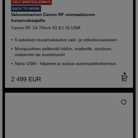
125 € VAIHTOALENNUS
BACK TO WORK
Valovoimainen Canon RF normaalizoom
kuvanvakaajalla
Canon RF 24-70mm f/2,8 L IS USM
5 askeleen kuvanvakautus valo- ja videokuvaukseen
Monipuolinen polttoväli häihin, matkoille, studioon,
maisemiin tai muotokuviin
Nano USM - hiljainen ja sulava automaattitarkennus
2 499
EUR