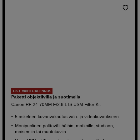
125 € VAIHTOALENNUS
Paketti objektiivilla ja suotimella
Canon RF 24-70MM F/2.8 L IS USM Filter Kit
5 askeleen kuvanvakautus valo- ja videokuvaukseen
Monipuolinen polttoväli häihin, matkoille, studioon,
maisemiin tai muotokuviin