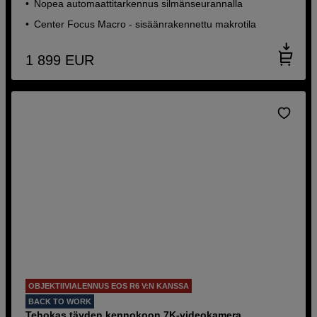
Nopea automaattitarkennus silmänseurannalla
Center Focus Macro - sisäänrakennettu makrotila
1 899
EUR
OBJEKTIIVIALENNUS EOS R6 V:N KANSSA
BACK TO WORK
Tehokas täyden kennokoon 7K-videokamera