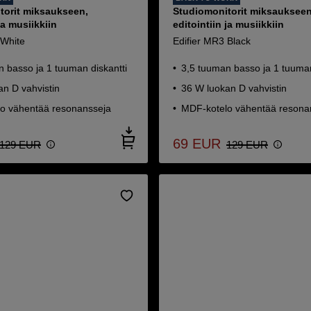
torit miksaukseen,
Studiomonitorit miksaukseen
ja musiikkiin
editointiin ja musiikkiin
 White
Edifier MR3 Black
 basso ja 1 tuuman diskantti
3,5 tuuman basso ja 1 tuuman
an D vahvistin
36 W luokan D vahvistin
o vähentää resonansseja
MDF-kotelo vähentää resona
69
EUR
129
EUR
129
EUR