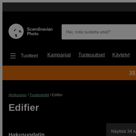
Hei, mitä tuotetta etsit?
Kampanjat
Tuoteuutiset
Käytetyt
Tuotteet
30
Aloitussivu
Tuotemerkit
Edifier
Edifier
Näyttää 34 t
Hakusuodatin