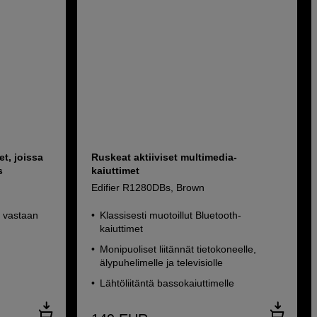
t, joissa
Ruskeat aktiiviset multimedia-
s
kaiuttimet
Edifier R1280DBs, Brown
a vastaan
Klassisesti muotoillut Bluetooth-
kaiuttimet
Monipuoliset liitännät tietokoneelle,
älypuhelimelle ja televisiolle
Lähtöliitäntä bassokaiuttimelle