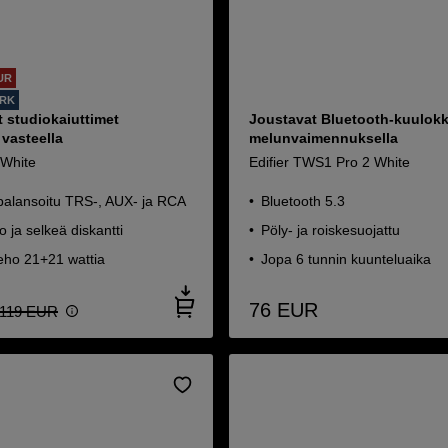
UR
ORK
t studiokaiuttimet
Joustavat Bluetooth-kuulok
 vasteella
melunvaimennuksella
 White
Edifier TWS1 Pro 2 White
 balansoitu TRS-, AUX- ja RCA
Bluetooth 5.3
 ja selkeä diskantti
Pöly- ja roiskesuojattu
eho 21+21 wattia
Jopa 6 tunnin kuunteluaika
76
EUR
119
EUR