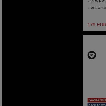
55 W RMS 
MDF-kotel
179
EU
SÄÄSTÄ 60 E
BACK TO W