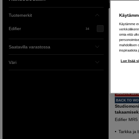
Tuotemerkit
Käytämme
Käytämme evä
Edifier
34
verkkoliikenn
omia että ul
personoimisek
mahdollisen 
Saatavilla varastossa
inspiraatiota 
Lue lisää s
Väri
SÄÄSTÄ 120 
BACK TO W
Studiomoni
takaamisek
Edifier MR5
Tarkka ja 