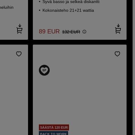
Syvä basso ja selkeä diskantti
heluihin
Kokonaisteho 21+21 wattia
89
EUR
132
EUR
SÄÄSTÄ 120 EUR
BACK TO WORK