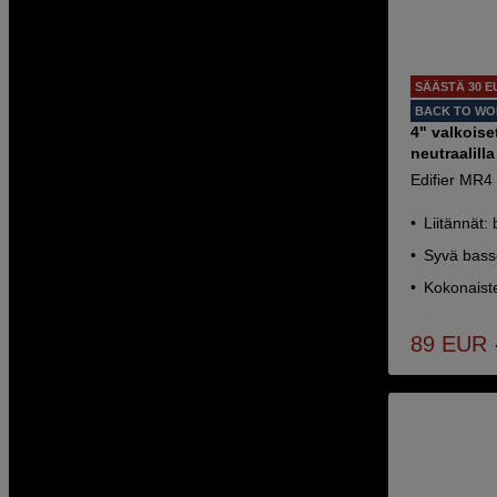
SÄÄSTÄ 30 E
BACK TO W
4" valkoise
neutraalilla
Edifier MR4
Liitännät:
Syvä basso
Kokonaist
89
EUR