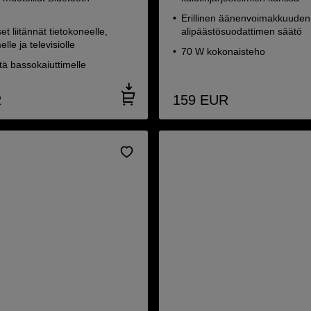
Erillinen äänenvoimakkuuden
t liitännät tietokoneelle,
alipäästösuodattimen säätö
lle ja televisiolle
70 W kokonaisteho
ntä bassokaiuttimelle
R
159
EUR