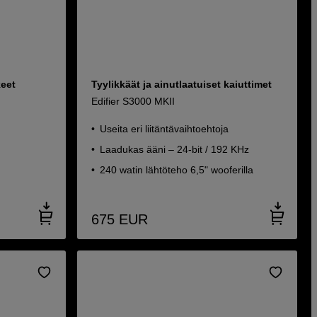
keet
Tyylikkäät ja ainutlaatuiset kaiuttimet
Edifier S3000 MKII
Useita eri liitäntävaihtoehtoja
Laadukas ääni – 24-bit / 192 KHz
240 watin lähtöteho 6,5" wooferilla
675
EUR