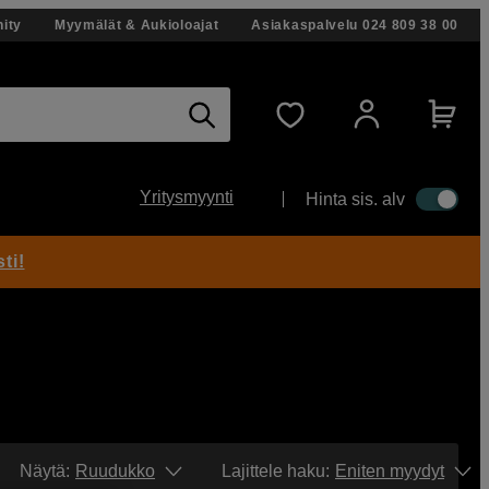
ity
Myymälät & Aukioloajat
Asiakaspalvelu
024 809 38 00
Yritysmyynti
Hinta sis. alv
ti!
Näytä:
Ruudukko
Lajittele haku
:
Eniten myydyt