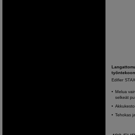
Langattoma
työntekoon
Edifier STA
Melua vaim
selkeät pu
Akkukesto 
Tehokas j