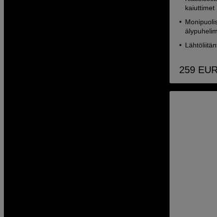
kaiuttimet
Monipuolise
älypuhelime
Lähtöliitä
259
EU