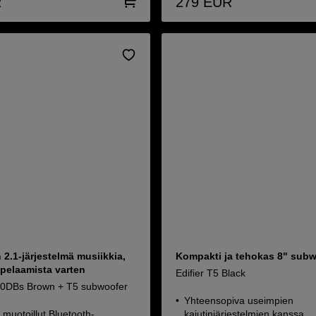
R
279
EUR
 2.1-järjestelmä musiikkia,
Kompakti ja tehokas 8" sub
 pelaamista varten
Edifier T5 Black
80DBs Brown + T5 subwoofer
Yhteensopiva useimpien
i muotoillut Bluetooth-
kaiutinjärjestelmien kanssa