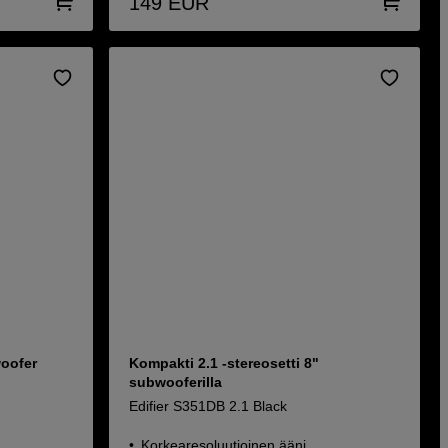
149
EUR
woofer
Kompakti 2.1 -stereosetti 8"
subwooferilla
Edifier S351DB 2.1 Black
Korkearesoluutioinen ääni