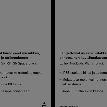
t kuulokkeet musiikkiin,
Langattomat in-ear-kuulokkee
 ja striimaukseen
erinomainen käyttömukavuu
X SPIRIT S5 Space Black
Edifier NeoBuds Planar Black
entavat mikrofonit takaavat
IP55-suojaus hikeä ja sadett
helut
Mukautuva melunvaimennus
jopa 80 tuntia
tekoälytuella
a tasapainoinen ääni
Jopa 30 tuntia akun kestoa