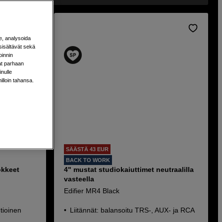
e, analysoida
sisältävät sekä
oinnin
aat parhaan
nulle
milloin tahansa.
SÄÄSTÄ 43 EUR
BACK TO WORK
okkeet
4" mustat studiokaiuttimet neutraalilla
vasteella
Edifier MR4 Black
tioinen
Liitännät: balansoitu TRS-, AUX- ja RCA