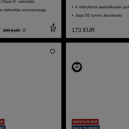
Class D -vahvistin
4 mikrofonia laadukkaisiin pu
o vähentää resonansseja
Jopa 55 tunnin akunkesto
R
173
EUR
299
EUR
UR
SÄÄSTÄ 60 EUR
ORK
BACK TO WORK