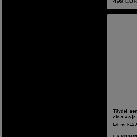
499
EU
Täydellinen
elokuvia ja
Edifier R12
Klassisest