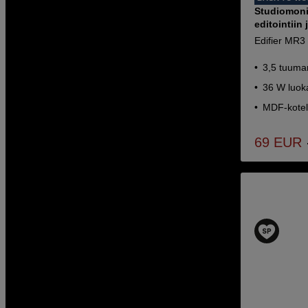
Studiomoni
editointiin 
Edifier MR3
3,5 tuuman
36 W luok
MDF-kotel
69
EUR