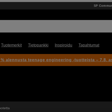
SP Commun
Tuotemerkit
Tietopankki
Inspiroidu
Tapahtumat
 % alennusta teenage engineering -tuotteista – 7.8. as
uotetta