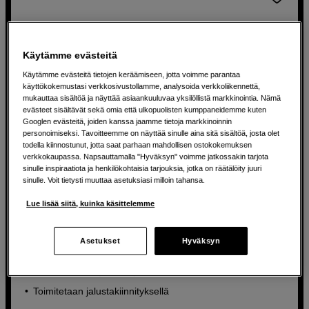
Käytämme evästeitä
Käytämme evästeitä tietojen keräämiseen, jotta voimme parantaa
käyttökokemustasi verkkosivustollamme, analysoida verkkoliikennettä,
mukauttaa sisältöä ja näyttää asiaankuuluvaa yksilöllistä markkinointia. Nämä
evästeet sisältävät sekä omia että ulkopuolisten kumppaneidemme kuten
Googlen evästeitä, joiden kanssa jaamme tietoja markkinoinnin
personoimiseksi. Tavoitteemme on näyttää sinulle aina sitä sisältöä, josta olet
todella kiinnostunut, jotta saat parhaan mahdollisen ostokokemuksen
verkkokaupassa. Napsauttamalla "Hyväksyn" voimme jatkossakin tarjota
sinulle inspiraatiota ja henkilökohtaisia tarjouksia, jotka on räätälöity juuri
sinulle. Voit tietysti muuttaa asetuksiasi milloin tahansa.
Käytä EF-objektiiveja EOS-R -sarjan kamerassa
Lue lisää siitä, kuinka käsittelemme
Commlite Lens Mount Adapter AF from EF/EF-S to EOS
R/RF
Asetukset
Hyväksyn
EF - RF-kiinnitys
Tiedonsiiirto objektiivin ja kameran välillä
Toimitetaan jalustakiinnityksellä