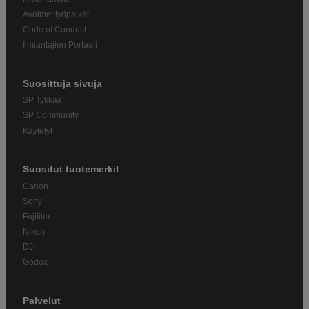
Avoimet työpaikat
Code of Conduct
Ilmiantajien Portaali
Suosittuja sivuja
SP Tykkää
SP Community
Käytetyt
Suositut tuotemerkit
Canon
Sony
Fujifilm
Nikon
DJI
Godox
Palvelut