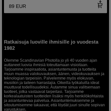
89
EUR
Ratkaisuja luoville ihmisille jo vuodesta
1982
Olemme Scandinavian Photolla jo yli 40 vuoden ajan
auttaneet luovia ihmisiä toteuttamaan visioitaan.
Tarjoamme inspiraatiota, asiantuntemusta ja tuotteita
muun muassa valokuvauksen, äänen, videokuvauksen ja
teknologian tarpeisiin. Palvelemme myös elokuvan,
musiikin ja taiteen harrastajia. Oikeilla työkaluilla ideat
muuttuvat todellisuudeksi. Autamme sinua valitsemaan
tuotteet, jotka vastaavat tarpeitasi. Tarjoamme
korkealaatuisten tuotteiden lisäksi myös henkilökohtaista
ja asiantuntevaa palvelua. Asiantuntemuksemme ja
sitoutumisemme takaavat, että löydät juuri sinulle sopivan
varustuksen.