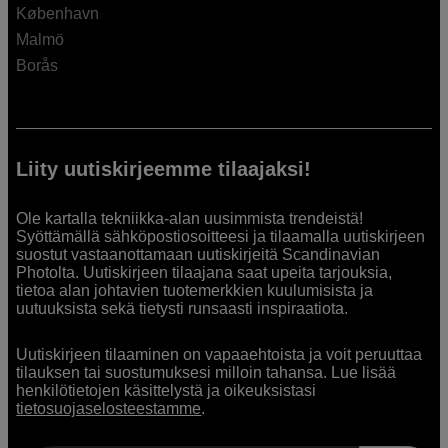
København
Malmö
Borås
Liity uutiskirjeemme tilaajaksi!
Ole kartalla tekniikka-alan uusimmista trendeistä!
Syöttämällä sähköpostiosoitteesi ja tilaamalla uutiskirjeen
suostut vastaanottamaan uutiskirjeitä Scandinavian
Photolta. Uutiskirjeen tilaajana saat upeita tarjouksia,
tietoa alan johtavien tuotemerkkien kuulumisista ja
uutuuksista sekä tietysti runsaasti inspiraatiota.
Uutiskirjeen tilaaminen on vapaaehtoista ja voit peruuttaa
tilauksen tai suostumuksesi milloin tahansa. Lue lisää
henkilötietojen käsittelystä ja oikeuksistasi
tietosuojaselosteestamme
.