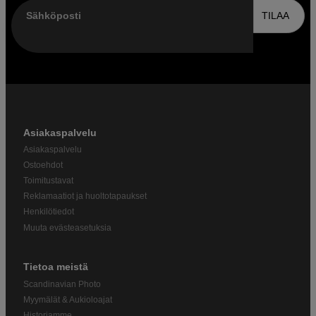
Sähköposti
TILAA
Asiakaspalvelu
Asiakaspalvelu
Ostoehdot
Toimitustavat
Reklamaatiot ja huoltotapaukset
Henkilötiedot
Muuta evästeasetuksia
Tietoa meistä
Scandinavian Photo
Myymälät & Aukioloajat
Historiamme