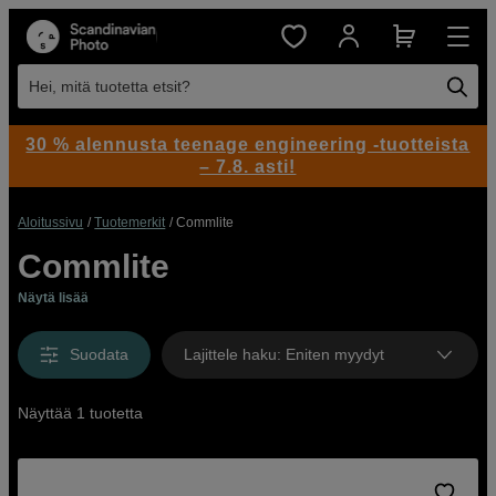
Hei, mitä tuotetta etsit?
30 % alennusta teenage engineering -tuotteista
– 7.8. asti!
Aloitussivu
Tuotemerkit
Commlite
Commlite
Näytä lisää
Suodata
Lajittele haku
:
Eniten myydyt
Näyttää 1 tuotetta