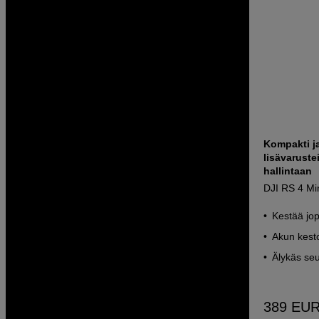
Kompakti j
lisävaruste
hallintaan
DJI RS 4 M
Kestää jo
Akun kesto
Älykäs seu
389
EU