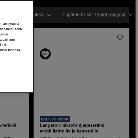
Näytä:
Ruudukko
Lajittele haku
:
Eniten myydyt
e, analysoida
sisältävät sekä
oinnin
aat parhaan
nulle
milloin tahansa.
BACK TO WORK
 teräviä
Langaton mikrofonijärjestelmä
mobiililaitteille ja kameroille.