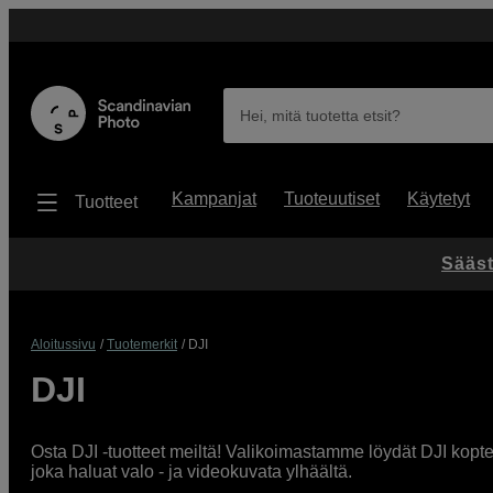
Hei, mitä tuotetta etsit?
Kampanjat
Tuoteuutiset
Käytetyt
Tuotteet
Sääst
Aloitussivu
Tuotemerkit
DJI
DJI
Osta DJI -tuotteet meiltä! Valikoimastamme löydät DJI kopteri
joka haluat valo - ja videokuvata ylhäältä.