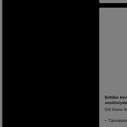
Erittäin ke
vesitiiviyde
DJI Osmo 
Tärinätön