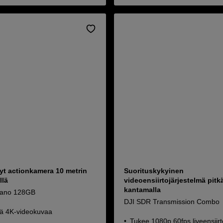
vyt actionkamera 10 metrin
Suorituskykyinen
llä
videoensiirtojärjestelmä pitkä
kantamalla
Nano 128GB
DJI SDR Transmission Combo
tä 4K-videokuvaa
Tukee 1080p 60fps liveensiir