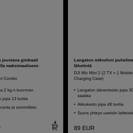
a joustava gimbaali
Langaton mikrofoni puhelime
illa maksimaaliseen
lähetintä
DJI Mic Mini 2 (2 TX + 1 Mobil
ini Combo
Charging Case)
pa 2 kg:n kuorman
Langaton äänentoisto jopa 30
saakka
 jopa 13 tuntia
Akkukesto jopa 48 tuntia
ranta ja sommittelu
Suora yhteys useisiin laitteisii
R
89
EUR