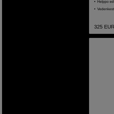
Helppo edi
Vedenkestä
325
EU