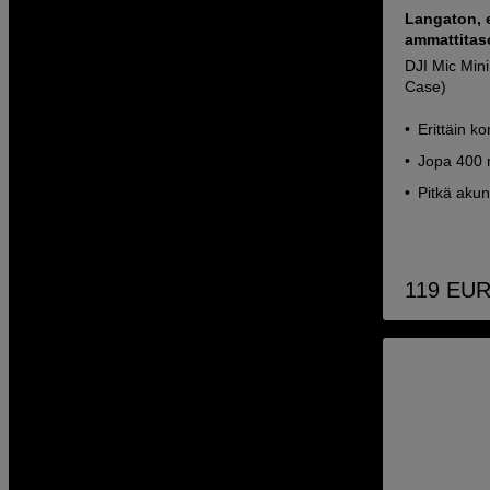
Langaton, e
ammattitas
DJI Mic Min
Case)
Erittäin k
Jopa 400 
Pitkä akun
119
EU