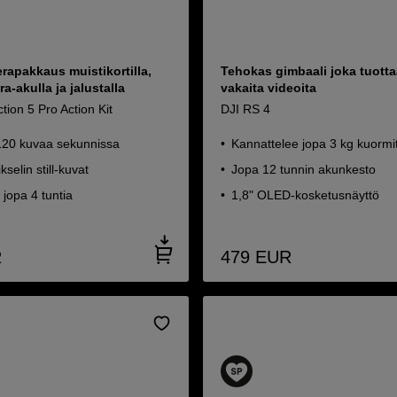
rapakkaus muistikortilla,
Tehokas gimbaali joka tuotta
a-akulla ja jalustalla
vakaita videoita
ion 5 Pro Action Kit
DJI RS 4
120 kuvaa sekunnissa
Kannattelee jopa 3 kg kuorm
selin still-kuvat
Jopa 12 tunnin akunkesto
jopa 4 tuntia
1,8" OLED-kosketusnäyttö
R
479
EUR