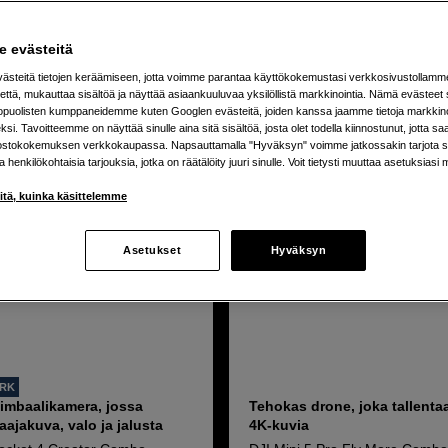
tuotetta
 evästeitä
steitä tietojen keräämiseen, jotta voimme parantaa käyttökokemustasi verkkosivustollamm
että, mukauttaa sisältöä ja näyttää asiaankuuluvaa yksilöllistä markkinointia. Nämä evästeet 
kopuolisten kumppaneidemme kuten Googlen evästeitä, joiden kanssa jaamme tietoja markkin
si. Tavoitteemme on näyttää sinulle aina sitä sisältöä, josta olet todella kiinnostunut, jotta s
ostokokemuksen verkkokaupassa. Napsauttamalla "Hyväksyn" voimme jatkossakin tarjota si
ja henkilökohtaisia tarjouksia, jotka on räätälöity juuri sinulle. Voit tietysti muuttaa asetuksiasi 
iitä, kuinka käsittelemme
Asetukset
Hyväksyn
ORK
imbaalikamera, jossa
Tehokas drone, joka tallentaa
laajakuva, valo ja jalusta
4K-kuvia