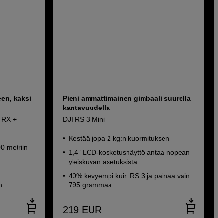
en, kaksi
Pieni ammattimainen gimbaali suurella
kantavuudella
e RX +
DJI RS 3 Mini
Kestää jopa 2 kg:n kuormituksen
0 metriin
1,4” LCD-kosketusnäyttö antaa nopean
yleiskuvan asetuksista
40% kevyempi kuin RS 3 ja painaa vain
n
795 grammaa
219
EUR