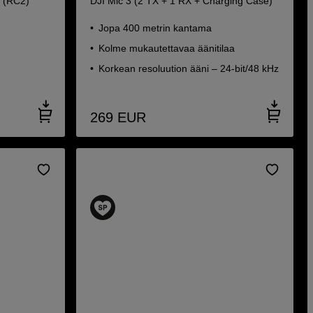
o (RC2)
DJI Mic 3 (2 TX + 1 RX + Charging Case)
Jopa 400 metrin kantama
Kolme mukautettavaa äänitilaa
Korkean resoluution ääni – 24-bit/48 kHz
269
EUR