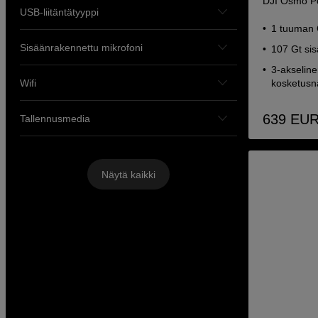
DJI Osmo P
USB-liitäntätyyppi
1 tuuman
Sisäänrakennettu mikrofoni
107 Gt sis
3-akseline
Wifi
kosketusnä
639
EU
Tallennusmedia
Näytä kaikki