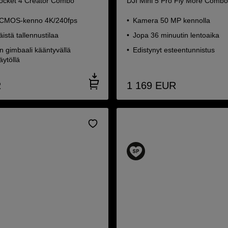
ocket 4 Creator Combo
DJI Mini 5 Pro Fly More Comb
 CMOS-kenno 4K/240fps
Kamera 50 MP kennolla
äistä tallennustilaa
Jopa 36 minuutin lentoaika
n gimbaali kääntyvällä
Edistynyt esteentunnistus
ytöllä
R
1 169
EUR