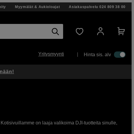
ity
Myymälät & Aukioloajat
Asiakaspalvelu
024 809 38 00
Yritysmyynti
Hinta sis. alv
änään!
 Kotisivuillamme on laaja valikoima DJI-tuotteita sinulle,