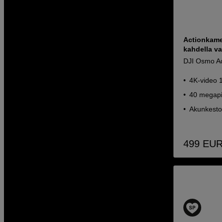
Actionkame
kahdella var
DJI Osmo Act
4K-video 
40 megapik
Akunkesto 
499
EU