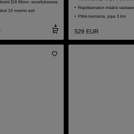
tointi DJI Mimo -sovelluksessa
Rajoittamaton määrä vastaan
vä 10 metriin asti
Pitkä kantama, jopa 3 km
R
529
EUR