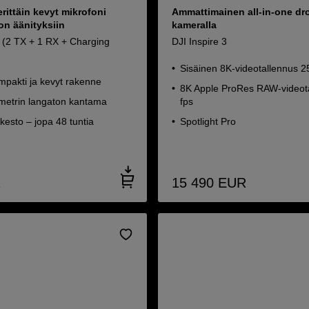
rittäin kevyt mikrofoni
Ammattimainen all-in-one dr
on äänityksiin
kameralla
i (2 TX + 1 RX + Charging
DJI Inspire 3
Sisäinen 8K-videotallennus 2
ompakti ja kevyt rakenne
8K Apple ProRes RAW-videot
metrin langaton kantama
fps
kesto – jopa 48 tuntia
Spotlight Pro
R
15 490
EUR