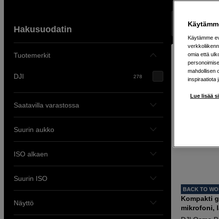
Näyttää 278 
Käytämme
Hakusuodatin
Käytämme evä
verkkoliikenn
Tuotemerkit
omia että ul
personoimisek
mahdollisen 
DJI
278
inspiraatiota 
Lue lisää s
Saatavilla varastossa
Suurin aukko
ISO alkaen
Suurin ISO
BACK TO W
Kompakti g
Näyttö
mikrofoni, 