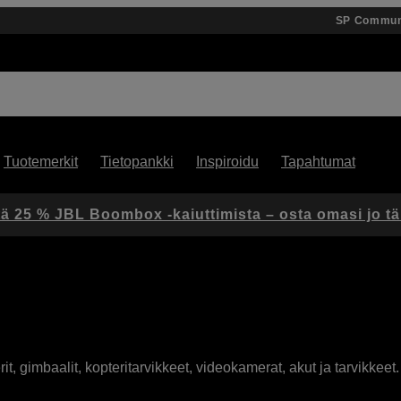
SP Commun
Tuotemerkit
Tietopankki
Inspiroidu
Tapahtumat
ä 25 % JBL Boombox -kaiuttimista – osta omasi jo t
t, gimbaalit, kopteritarvikkeet, videokamerat, akut ja tarvikkeet.