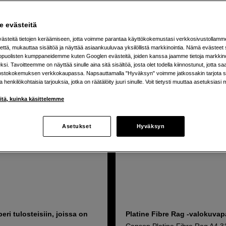
 evästeitä
uotetta
steitä tietojen keräämiseen, jotta voimme parantaa käyttökokemustasi verkkosivustollamm
että, mukauttaa sisältöä ja näyttää asiaankuuluvaa yksilöllistä markkinointia. Nämä evästeet 
kopuolisten kumppaneidemme kuten Googlen evästeitä, joiden kanssa jaamme tietoja markkin
si. Tavoitteemme on näyttää sinulle aina sitä sisältöä, josta olet todella kiinnostunut, jotta s
ostokokemuksen verkkokaupassa. Napsauttamalla "Hyväksyn" voimme jatkossakin tarjota si
ja henkilökohtaisia tarjouksia, jotka on räätälöity juuri sinulle. Voit tietysti muuttaa asetuksiasi 
iitä, kuinka käsittelemme
Asetukset
Hyväksyn
eri tulosteisiin, joissa on
Platine Fibre Rag -valokuvap