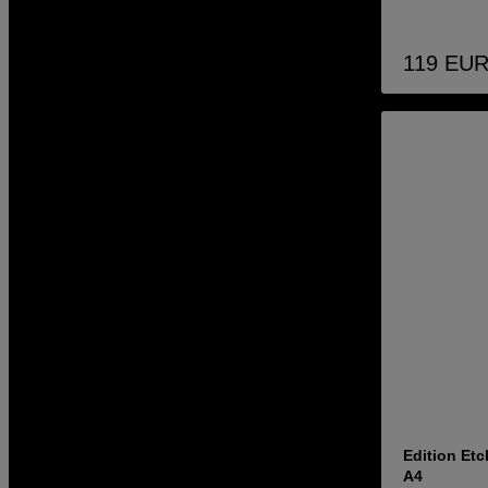
119
EU
Edition Etc
A4