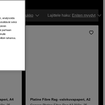
Näytä:
Ruudukko
Lajittele haku
:
Eniten myydyt
e, analysoida
sisältävät sekä
oinnin
aat parhaan
nulle
milloin tahansa.
aperi, A4
Platine Fibre Rag -valokuvapaperi, A2