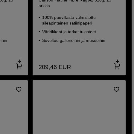
10g, 25
Canson Platine Fibre Rag A2 310g, 25
arkkia
100% puuvillasta valmistettu
sileäpintainen satiinipaperi
Väririkkaat ja tarkat tulosteet
ihin
Soveltuu gallerioihin ja museoihin
209,46
EUR