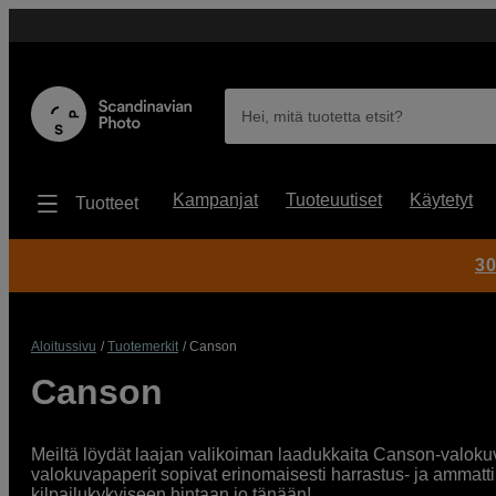
Hei, mitä tuotetta etsit?
Kampanjat
Tuoteuutiset
Käytetyt
Tuotteet
30
Aloitussivu
Tuotemerkit
Canson
Canson
Meiltä löydät laajan valikoiman laadukkaita Canson-valokuvap
valokuvapaperit sopivat erinomaisesti harrastus- ja ammattik
kilpailukykyiseen hintaan jo tänään!