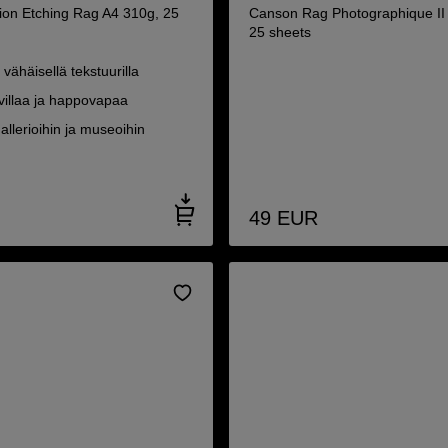
ion Etching Rag A4 310g, 25
Canson Rag Photographique II
25 sheets
 vähäisellä tekstuurilla
illaa ja happovapaa
allerioihin ja museoihin
49
EUR