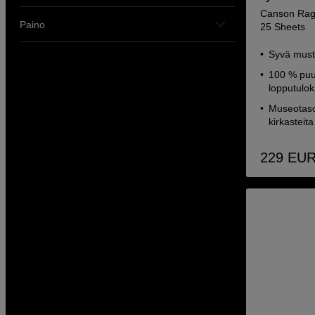
Canson Rag 
Paino
25 Sheets
Syvä musta
100 % puuv
lopputulo
Museotason
kirkasteita
229
EU