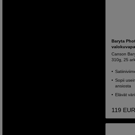
Baryta Phot
valokuvapa
Canson Bary
310g, 25 ar
Satiiniviim
Sopii usei
ansiosta
Elävät väri
119
EU