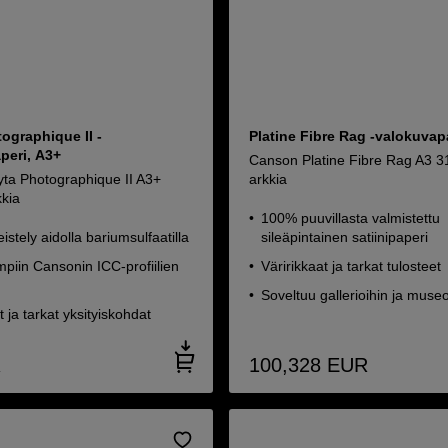
ographique II -
Platine Fibre Rag -valokuvap
peri, A3+
Canson Platine Fibre Rag A3 3
ta Photographique II A3+
arkkia
kkia
100% puuvillasta valmistettu
eistely aidolla bariumsulfaatilla
sileäpintainen satiinipaperi
mpiin Cansonin ICC-profiilien
Väririkkaat ja tarkat tulosteet
Soveltuu gallerioihin ja museo
t ja tarkat yksityiskohdat
R
100,328
EUR