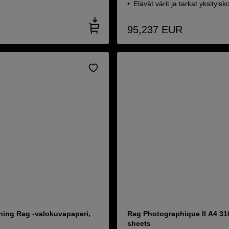
Elävät värit ja tarkat yksityis
R
95,237
EUR
hing Rag -valokuvapaperi,
Rag Photographique II A4 31
sheets