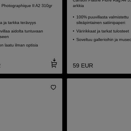
Canson Platine Fibre Rag A4 3
Photographique II A2 310gr
arkkia
100% puuvillasta valmistettu
 ja tarkka terävyys
sileäpintainen satiinipaperi
illaa aidolta tuntuvaan
Väririkkaat ja tarkat tulosteet
kseen
Soveltuu gallerioihin ja museo
 laatu ilman optisia
R
59
EUR