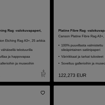
hing Rag -valokuvapaperi,
Platine Fibre Rag -valokuvap
Canson Platine Fibre Rag A3+, 
ion Etching Rag A3+, 25 arkkia
100% puuvillasta valmistettu
 vähäisellä tekstuurilla
sileäpintainen satiinipaperi
illaa ja happovapaa
Väririkkaat ja tarkat tulosteet
allerioihin ja museoihin
Soveltuu gallerioihin ja museo
R
122,273
EUR