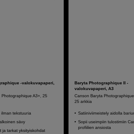
raphique -valokuvapaperi,
Baryta Photographique II -
valokuvapaperi, A3
 Photographique A3+, 25
Canson Baryta Photographique 
25 arkkia
a ilman tekstuuria
Satiiniviimeistely aidolla bariu
lkoinen sävy
Sopii useimpiin tulostimiin C
profiilien ansiosta
t ja tarkat yksityiskohdat