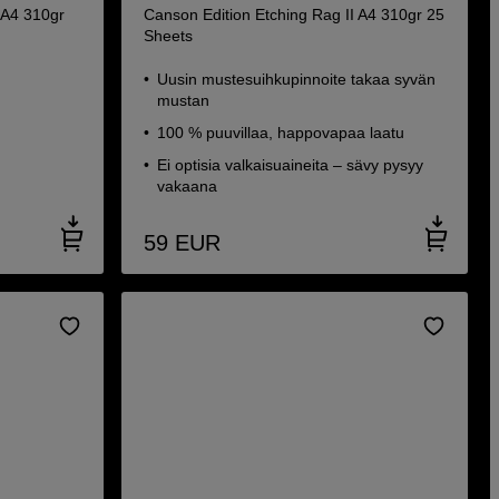
 A4 310gr
Canson Edition Etching Rag II A4 310gr 25
Sheets
Uusin mustesuihkupinnoite takaa syvän
mustan
100 % puuvillaa, happovapaa laatu
Ei optisia valkaisuaineita – sävy pysyy
vakaana
59
EUR