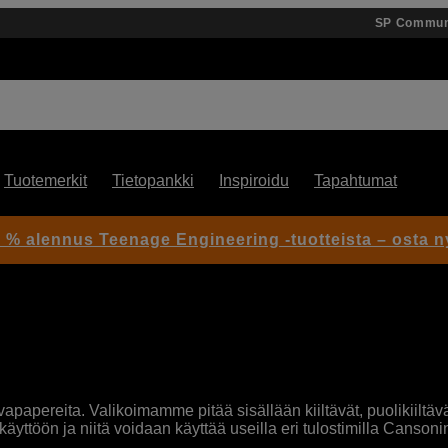
SP Commun
Tuotemerkit
Tietopankki
Inspiroidu
Tapahtumat
 % alennus Teenage Engineering -tuotteista – osta n
apereita. Valikoimamme pitää sisällään kiiltävät, puolikiiltävät
äyttöön ja niitä voidaan käyttää useilla eri tulostimilla Cansoni