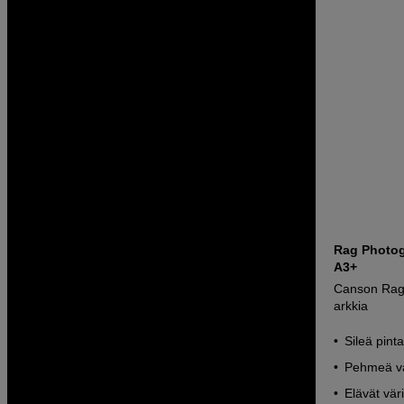
Rag Photog
A3+
Canson Rag
arkkia
Sileä pint
Pehmeä va
Elävät väri