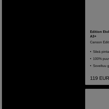
Edition Etc
A3+
Canson Edit
Sileä pinta
100% puuv
Soveltuu g
119
EU