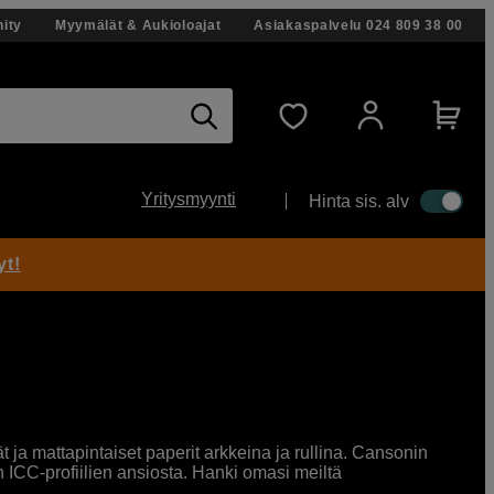
ity
Myymälät & Aukioloajat
Asiakaspalvelu
024 809 38 00
Yritysmyynti
Hinta sis. alv
yt!
 ja mattapintaiset paperit arkkeina ja rullina. Cansonin
n ICC-profiilien ansiosta. Hanki omasi meiltä