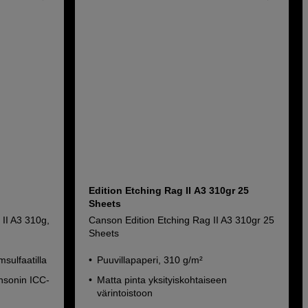
Edition Etching Rag II A3 310gr 25
Sheets
II A3 310g,
Canson Edition Etching Rag II A3 310gr 25
Sheets
msulfaatilla
Puuvillapaperi, 310 g/m²
ansonin ICC-
Matta pinta yksityiskohtaiseen
värintoistoon