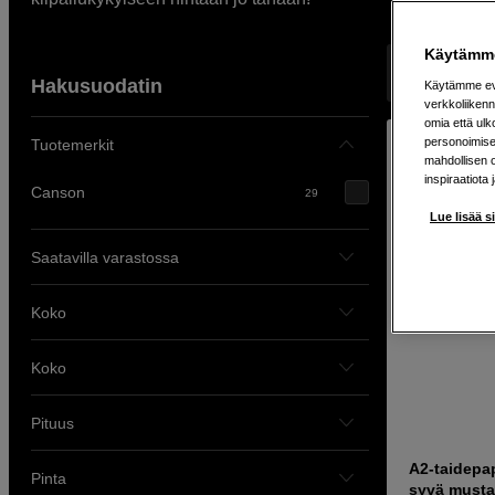
Käytämme
Näyttää 29 t
Hakusuodatin
Käytämme evä
verkkoliikenn
omia että ul
personoimisek
Tuotemerkit
mahdollisen 
inspiraatiota 
Canson
29
Lue lisää s
Saatavilla varastossa
Koko
Koko
Pituus
A2-taidepap
Pinta
syvä musta