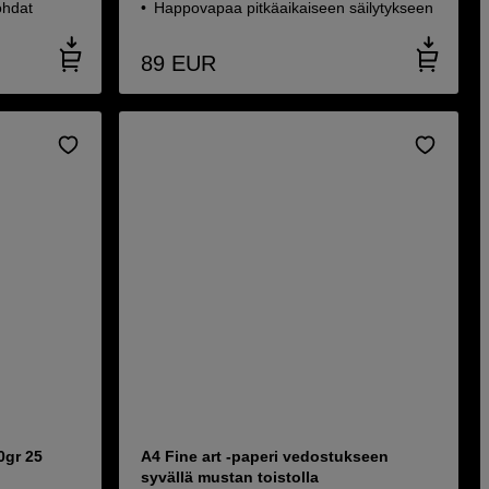
kohdat
Happovapaa pitkäaikaiseen säilytykseen
89
EUR
0gr 25
A4 Fine art -paperi vedostukseen
syvällä mustan toistolla