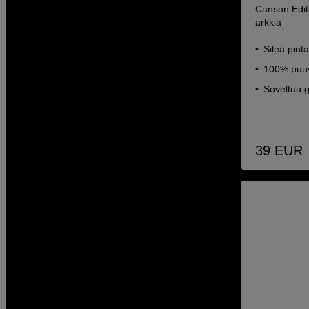
Canson Edit
arkkia
Sileä pinta
100% puuv
Soveltuu g
39
EUR