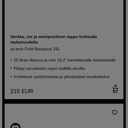
Vankka, iso ja monipuolinen reppu korkealla
mukavuudella
sp.tech Field Backpack 25L
25 litran tilavuus ja osio 16,2" kannettavalle tietokoneelle
Pääsy varusteisiin repun kaikilta sivuilta
Irrotettava vyötärönauha ja ylimääräiset tarvikelaukut
215
EUR