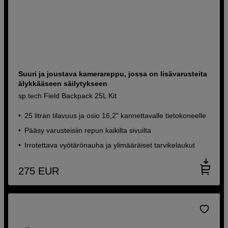
Suuri ja joustava kamerareppu, jossa on lisävarusteita
älykkääseen säilytykseen
sp.tech Field Backpack 25L Kit
25 litran tilavuus ja osio 16,2" kannettavalle tietokoneelle
Pääsy varusteisiin repun kaikilta sivuilta
Irrotettava vyötärönauha ja ylimääräiset tarvikelaukut
275
EUR