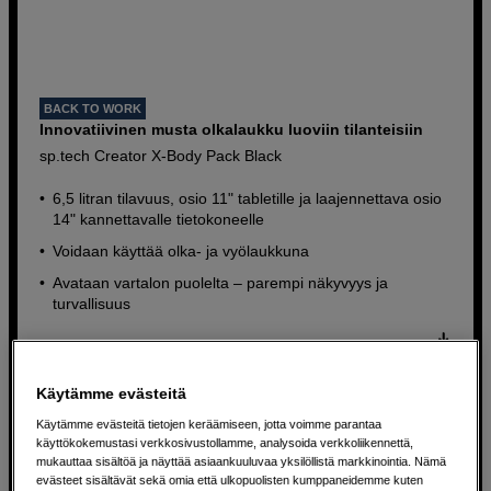
BACK TO WORK
Innovatiivinen musta olkalaukku luoviin tilanteisiin
sp.tech Creator X-Body Pack Black
6,5 litran tilavuus, osio 11" tabletille ja laajennettava osio
14" kannettavalle tietokoneelle
Voidaan käyttää olka- ja vyölaukkuna
Avataan vartalon puolelta – parempi näkyvyys ja
turvallisuus
90
EUR
Käytämme evästeitä
Käytämme evästeitä tietojen keräämiseen, jotta voimme parantaa
käyttökokemustasi verkkosivustollamme, analysoida verkkoliikennettä,
mukauttaa sisältöä ja näyttää asiaankuuluvaa yksilöllistä markkinointia. Nämä
evästeet sisältävät sekä omia että ulkopuolisten kumppaneidemme kuten