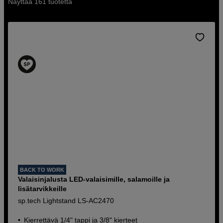
Näyttää 161 tuotetta
toimistolla tai menossa. Osta sp.techiä sekä verkosta että
myymälästä.
BACK TO WORK
Valaisinjalusta LED-valaisimille, salamoille ja
lisätarvikkeille
sp.tech Lightstand LS-AC2470
Kierrettävä 1/4" tappi ja 3/8" kierteet