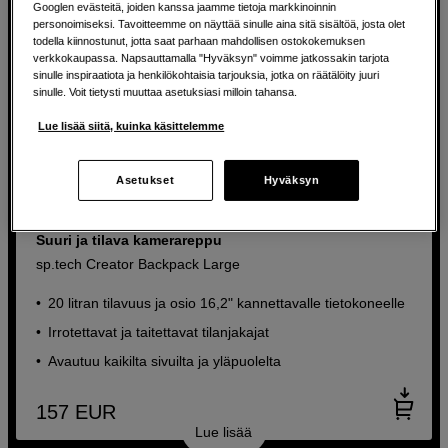
Googlen evästeitä, joiden kanssa jaamme tietoja markkinoinnin
personoimiseksi. Tavoitteemme on näyttää sinulle aina sitä sisältöä, josta olet
todella kiinnostunut, jotta saat parhaan mahdollisen ostokokemuksen
verkkokaupassa. Napsauttamalla "Hyväksyn" voimme jatkossakin tarjota
sinulle inspiraatiota ja henkilökohtaisia tarjouksia, jotka on räätälöity juuri
sinulle. Voit tietysti muuttaa asetuksiasi milloin tahansa.
Lue lisää siitä, kuinka käsittelemme
Asetukset
Hyväksyn
Suuri ja tilava kamerareppu
sp.tech Creator Backpack Large
20 litran tilavuus ja osio 16,2" kannettavalle tietokoneelle
Irrotettavat ja taitettavat tilanjakajat
Avautuu kaikilta sivuilta ja yläpuolelta
157
EUR
Lue lisää