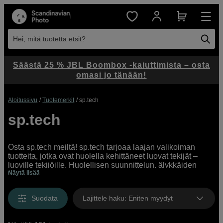
Hei, mitä tuotetta etsit?
Säästä 25 % JBL Boombox -kaiuttimista – osta
omasi jo tänään!
Aloitussivu
Tuotemerkit
sp.tech
sp.tech
Osta sp.tech meiltä! sp.tech tarjoaa laajan valikoiman
tuotteita, jotka ovat huolella kehittäneet luovat tekijät –
luoville tekijöille. Huolellisen suunnittelun, älykkäiden
Näytä lisää
ominaisuuksien ja korkean laadun ansiosta saat
lisävarusteita, jotka kestävät pitkään – ja todella
edullisesti. Täältä löydät kameralaukut ja jalustat
Suodata
Lajittele haku
:
Eniten myydyt
kameroihin, tietokoneisiin ja puhelimiin. sp.techiltä löytyy
tarvikkeita striimaukseen, videokokouksiin, vloggaukseen,
videokuvaukseen ja valokuvaukseen, olitpa sitten kotona,