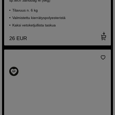
sp.tech Sandbag M (6kg)
Tilavuus n. 6 kg
Valmistettu kierrätyspolyesteristä
Kaksi vetoketjullista taskua
26
EUR