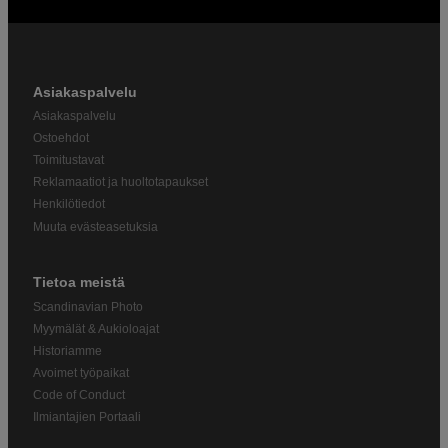
Asiakaspalvelu
Asiakaspalvelu
Ostoehdot
Toimitustavat
Reklamaatiot ja huoltotapaukset
Henkilötiedot
Muuta evästeasetuksia
Tietoa meistä
Scandinavian Photo
Myymälät & Aukioloajat
Historiamme
Avoimet työpaikat
Code of Conduct
Ilmiantajien Portaali