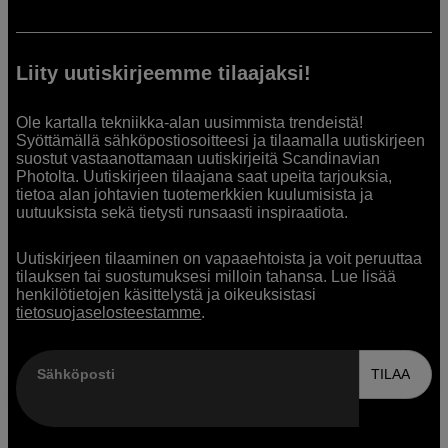
Liity uutiskirjeemme tilaajaksi!
Ole kartalla tekniikka-alan uusimmista trendeistä!
Syöttämällä sähköpostiosoitteesi ja tilaamalla uutiskirjeen
suostut vastaanottamaan uutiskirjeitä Scandinavian
Photolta. Uutiskirjeen tilaajana saat upeita tarjouksia,
tietoa alan johtavien tuotemerkkien kuulumisista ja
uutuuksista sekä tietysti runsaasti inspiraatiota.
Uutiskirjeen tilaaminen on vapaaehtoista ja voit peruuttaa
tilauksen tai suostumuksesi milloin tahansa. Lue lisää
henkilötietojen käsittelystä ja oikeuksistasi
tietosuojaselosteestamme
.
Sähköposti
TILAA