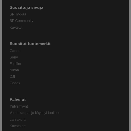
Suosittuja sivuja
SP Tykkää
SP Community
Käytetyt
Suositut tuotemerkit
Canon
Sony
Fujifilm
Nikon
DJI
Godox
Palvelut
Yritysmyynti
Vaihtokaupat ja käytetyt tuotteet
Lahjakortti
Kuvataide