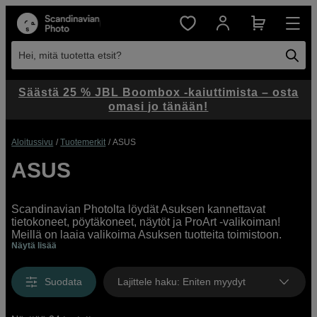
Hei, mitä tuotetta etsit?
Säästä 25 % JBL Boombox -kaiuttimista – osta
omasi jo tänään!
Aloitussivu
Tuotemerkit
ASUS
ASUS
Scandinavian Photolta löydät Asuksen kannettavat
tietokoneet, pöytäkoneet, näytöt ja ProArt -valikoiman!
Meillä on laaja valikoima Asuksen tuotteita toimistoon,
Näytä lisää
suoratoistoon, editointiin ja luovaan työskentelyyn. Tutustu
valikoimaamme ja hanki omasi jo tänään.
Suodata
Lajittele haku
:
Eniten myydyt