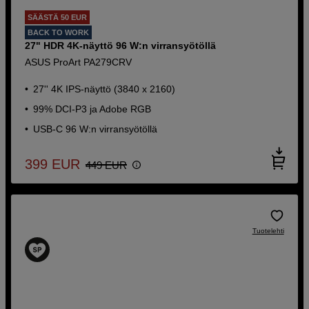
SÄÄSTÄ 50 EUR
BACK TO WORK
27" HDR 4K-näyttö 96 W:n virransyötöllä
ASUS ProArt PA279CRV
27'' 4K IPS-näyttö (3840 x 2160)
99% DCI-P3 ja Adobe RGB
USB-C 96 W:n virransyötöllä
399
EUR
449
EUR
Tuotelehti