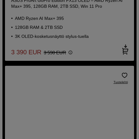
ASUS ProArt GoPro Edition PX13 OLED – AMD Ryzen AI
Max+ 395, 128GB RAM, 2TB SSD, Win 11 Pro
AMD Ryzen AI Max+ 395
128GB RAM & 2TB SSD
3K OLED-kosketusnäyttö stylus-tuella
3 390
EUR
3 590
EUR
Tuotelehti