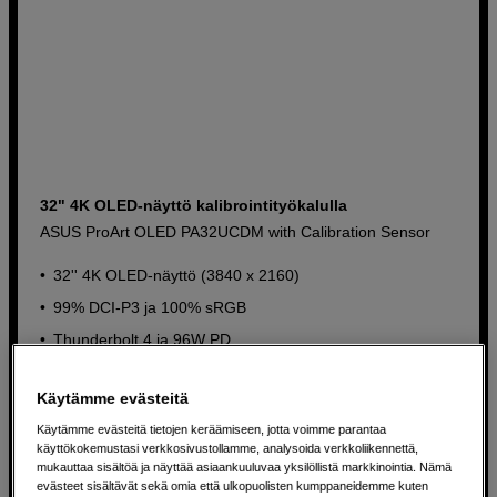
32" 4K OLED-näyttö kalibrointityökalulla
ASUS ProArt OLED PA32UCDM with Calibration Sensor
32'' 4K OLED-näyttö (3840 x 2160)
99% DCI-P3 ja 100% sRGB
Thunderbolt 4 ja 96W PD
1 890
EUR
Käytämme evästeitä
Käytämme evästeitä tietojen keräämiseen, jotta voimme parantaa
käyttökokemustasi verkkosivustollamme, analysoida verkkoliikennettä,
mukauttaa sisältöä ja näyttää asiaankuuluvaa yksilöllistä markkinointia. Nämä
evästeet sisältävät sekä omia että ulkopuolisten kumppaneidemme kuten