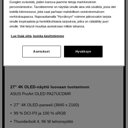
Tuotelehti
Googlen evästeitä, joiden kanssa jaamme tietoja markkinoinnin
personoimiseksi. Tavoitteemme on näyttää sinulle aina sitä sisältöä, josta olet
todella kiinnostunut, jotta saat parhaan mahdollisen ostokokemuksen
verkkokaupassa. Napsauttamalla "Hyväksyn" voimme jatkossakin tarjota
sinulle inspiraatiota ja henkilökohtaisia tarjouksia, jotka on räätälöity juuri
sinulle. Voit tietysti muuttaa asetuksiasi milloin tahansa.
Lue lisää siitä, kuinka käsittelemme
Asetukset
Hyväksyn
27" 4K OLED-näyttö luovaan tuotantoon
ASUS ProArt OLED PA27UCDMR
27'' 4K OLED-paneeli (3840 x 2160)
99 % DCI-P3 ja 100 % sRGB
Thunderbolt 4, 96 W tehonsyöttö