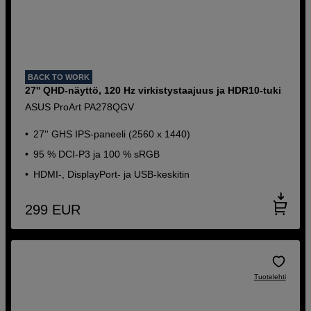
BACK TO WORK
27'' QHD-näyttö, 120 Hz virkistystaajuus ja HDR10-tuki
ASUS ProArt PA278QGV
27'' GHS IPS-paneeli (2560 x 1440)
95 % DCI-P3 ja 100 % sRGB
HDMI-, DisplayPort- ja USB-keskitin
299
EUR
Tuotelehti