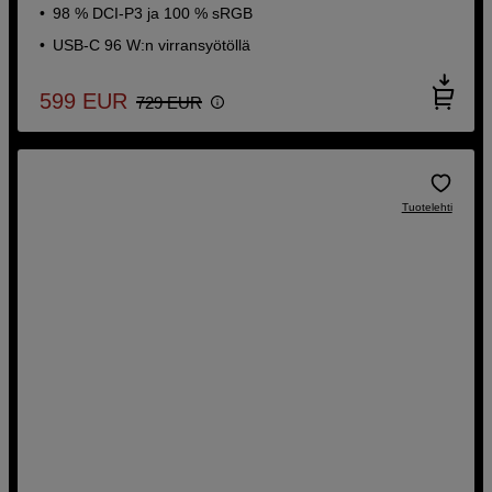
98 % DCI-P3 ja 100 % sRGB
USB-C 96 W:n virransyötöllä
599
EUR
729
EUR
Tuotelehti