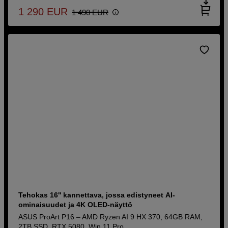
1 290
EUR
1 490
EUR
Tehokas 16'' kannettava, jossa edistyneet AI-
ominaisuudet ja 4K OLED-näyttö
ASUS ProArt P16 – AMD Ryzen AI 9 HX 370, 64GB RAM,
2TB SSD, RTX 5080, Win 11 Pro