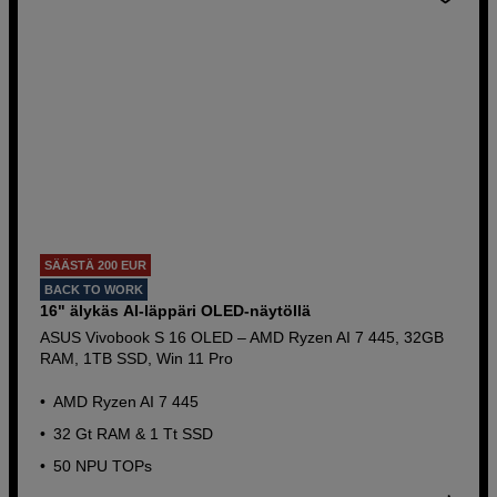
SÄÄSTÄ 200 EUR
BACK TO WORK
16" älykäs AI-läppäri OLED-näytöllä
ASUS Vivobook S 16 OLED – AMD Ryzen AI 7 445, 32GB
RAM, 1TB SSD, Win 11 Pro
AMD Ryzen AI 7 445
32 Gt RAM & 1 Tt SSD
50 NPU TOPs