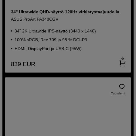
34'' Ultrawide QHD-näyttö 120Hz virkistystaajuudella
ASUS ProArt PA348CGV
34” 2K Ultrawide IPS-näyttö (3440 x 1440)
100% sRGB, Rec.709 ja 98 % DCI-P3
HDMI, DisplayPort ja USB-C (95W)
839
EUR
Tuotelehti