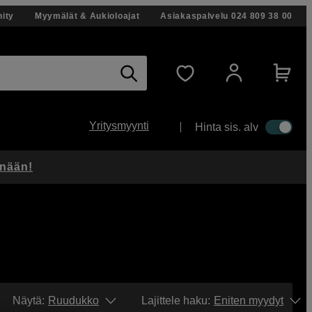
ity
Myymälät & Aukioloajat
Asiakaspalvelu
024 809 38 00
Yritysmyynti
Hinta sis. alv
änään!
Näytä:
Ruudukko
Lajittele haku
:
Eniten myydyt