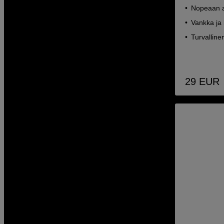
Nopeaan 
Vankka ja
Turvalline
29
EUR