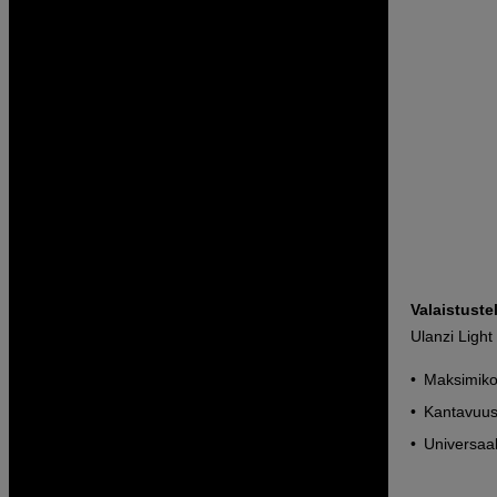
Valaistustel
Ulanzi Ligh
Maksimiko
Kantavuus
Universaali