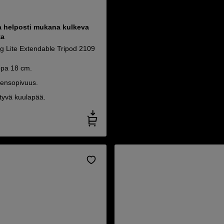
a helposti mukana kulkeva
ta
og Lite Extendable Tripod 2109
opa 18 cm.
eensopivuus.
tyvä kuulapää.