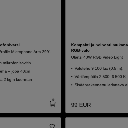
ofonivarsi
Kompakti ja helposti mukana
RGB-valo
Profile Microphone Arm 2991
Ulanzi 40W RGB Video Light
 mikrofonisovitin
Valoteho 9 100 lux (0,5 m).
tama – jopa 48cm
Värilämpötila 2 500–6 500 K.
pa 2 kg:n kuorman
Sisäänrakennettu ladattava a
99
EUR