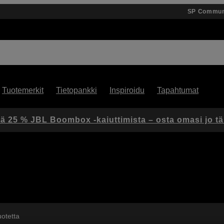
SP Commun
Tuotemerkit
Tietopankki
Inspiroidu
Tapahtumat
ä 25 % JBL Boombox -kaiuttimista – osta omasi jo t
uotetta