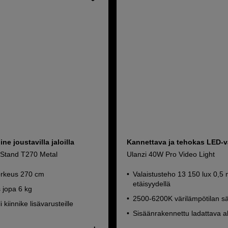
ine joustavilla jaloilla
Kannettava ja tehokas LED-v
t Stand T270 Metal
Ulanzi 40W Pro Video Light
rkeus 270 cm
Valaistusteho 13 150 lux 0,5 
etäisyydellä
 jopa 6 kg
2500-6200K värilämpötilan sä
 kiinnike lisävarusteille
Sisäänrakennettu ladattava 