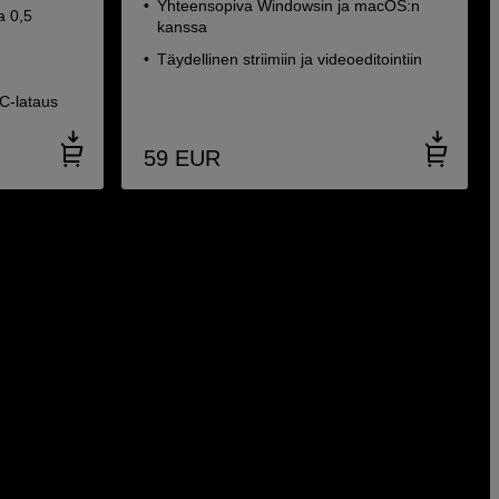
Yhteensopiva Windowsin ja macOS:n
a 0,5
kanssa
Täydellinen striimiin ja videoeditointiin
C-lataus
59
EUR