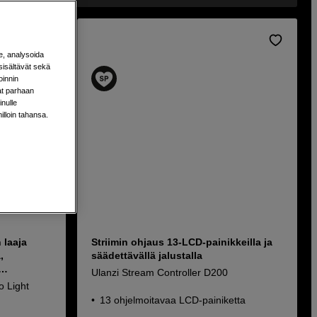
e, analysoida
sisältävät sekä
oinnin
aat parhaan
nulle
milloin tahansa.
 laaja
Striimin ohjaus 13-LCD-painikkeilla ja
,
säädettävällä jalustalla
Ulanzi Stream Controller D200
o Light
13 ohjelmoitavaa LCD-painiketta