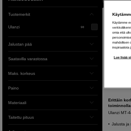
Tuotemerkit
Käytämme
Käytämme evä
Ulanzi
98
verkkoliikenn
omia että ul
personoimisek
mahdollisen 
Jalustan pää
inspiraatiota 
Lue lisää s
Saatavilla varastossa
Maks. korkeus
Paino
Erittäin kor
Materiaali
toiminnolla
Ulanzi MT-4
Taitettu pituus
Jalusta ja 