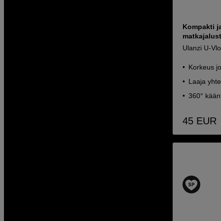
Kompakti j
matkajalus
Ulanzi U-Vl
Korkeus j
Laaja yht
360° kään
45
EUR