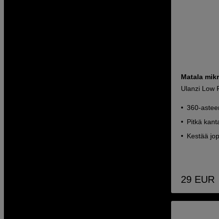
Matala mikr
Ulanzi Low 
360-asteen
Pitkä kan
Kestää jo
29
EUR