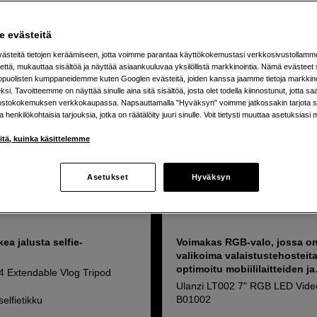
 evästeitä
steitä tietojen keräämiseen, jotta voimme parantaa käyttökokemustasi verkkosivustollamm
että, mukauttaa sisältöä ja näyttää asiaankuuluvaa yksilöllistä markkinointia. Nämä evästeet 
kopuolisten kumppaneidemme kuten Googlen evästeitä, joiden kanssa jaamme tietoja markkin
si. Tavoitteemme on näyttää sinulle aina sitä sisältöä, josta olet todella kiinnostunut, jotta s
ostokokemuksen verkkokaupassa. Napsauttamalla "Hyväksyn" voimme jatkossakin tarjota si
ja henkilökohtaisia tarjouksia, jotka on räätälöity juuri sinulle. Voit tietysti muuttaa asetuksiasi 
iitä, kuinka käsittelemme
Asetukset
Hyväksyn
kea jalusta selfie-
Voimakas RGB-valo, jossa on
valikoima valaistustehosteita
optimoitu mobiililaitteiden ja
4 Extendable Vlog Tripod
kameroiden käyttöön.
Ulanzi LT002 7" RGB LED Vide
B01002
selfietikku