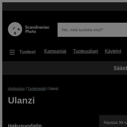
Hei, mitä tuotetta etsit?
Kampanjat
Tuoteuutiset
Käytetyt
Tuotteet
Sääst
Aloitussivu
Tuotemerkit
Ulanzi
Ulanzi
Näyttää 98 t
Hakusuodatin