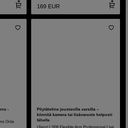
169
EUR
ens -
Pöytäteline joustavilla varsilla –
kiinnitä kamera tai lisävaruste helposti
lähelle
ns Octa
Ulanzi LS08 Flexible Arm Professional Live