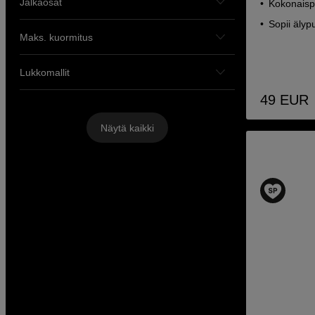
Jalkaosat
Kokonaisp
Sopii älypu
Maks. kuormitus
Lukkomallit
49
EUR
Näytä kaikki