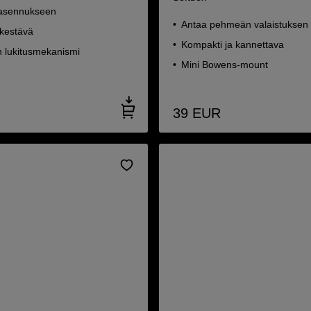
asennukseen
Antaa pehmeän valaistuksen
 kestävä
Kompakti ja kannettava
n lukitusmekanismi
Mini Bowens-mount
39
EUR