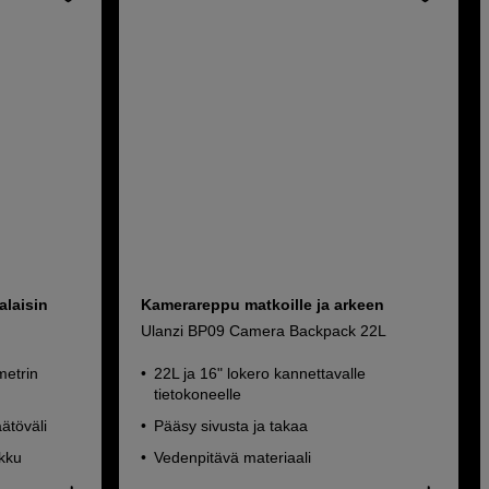
alaisin
Kamerareppu matkoille ja arkeen
Ulanzi BP09 Camera Backpack 22L
metrin
22L ja 16" lokero kannettavalle
tietokoneelle
ätöväli
Pääsy sivusta ja takaa
akku
Vedenpitävä materiaali