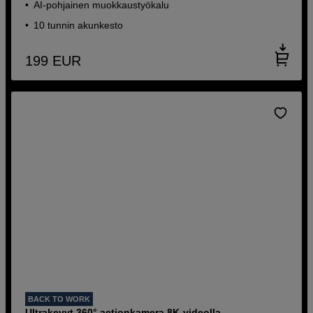
AI-pohjainen muokkaustyökalu
10 tunnin akunkesto
199
EUR
BACK TO WORK
Ultrakevyt 360° actionkamera 8K-videolla