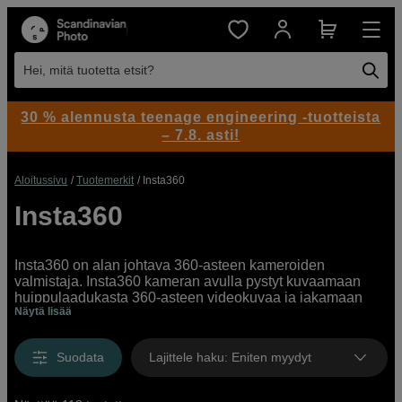
Hei, mitä tuotetta etsit?
30 % alennusta teenage engineering -tuotteista
– 7.8. asti!
Aloitussivu
Tuotemerkit
Insta360
Insta360
Insta360 on alan johtava 360-asteen kameroiden
valmistaja. Insta360 kameran avulla pystyt kuvaamaan
huippulaadukasta 360-asteen videokuvaa ja jakamaan
Näytä lisää
sisältöä suoraan Facebookiin, Youtubeen, Instagramiin,
Tiktokiin tai muihin sosiaalisiin medioihin. Meiltä löydät
suuren valikoiman Insta360 kameroita ja tarvikkeita.
Suodata
Lajittele haku
:
Eniten myydyt