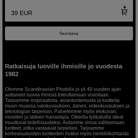
39
EUR
Seuraava
Ratkaisuja luoville ihmisille jo vuodesta
1982
Olemme Scandinavian Photolla jo yli 40 vuoden ajan
auttaneet luovia ihmisiä toteuttamaan visioitaan.
Tarjoamme inspiraatiota, asiantuntemusta ja tuotteita
muun muassa valokuvauksen, äänen, videokuvauksen ja
teknologian tarpeisiin. Palvelemme myös elokuvan,
musiikin ja taiteen harrastajia. Oikeilla työkaluilla ideat
muuttuvat todellisuudeksi. Autamme sinua valitsemaan
tuotteet, jotka vastaavat tarpeitasi. Tarjoamme
korkealaatuisten tuotteiden lisäksi myös henkilökohtaista