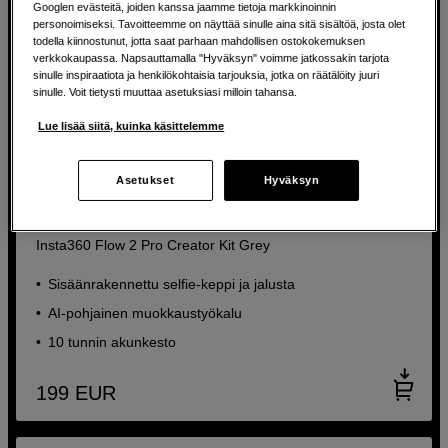
Googlen evästeitä, joiden kanssa jaamme tietoja markkinoinnin
personoimiseksi. Tavoitteemme on näyttää sinulle aina sitä sisältöä, josta olet
todella kiinnostunut, jotta saat parhaan mahdollisen ostokokemuksen
verkkokaupassa. Napsauttamalla "Hyväksyn" voimme jatkossakin tarjota
sinulle inspiraatiota ja henkilökohtaisia tarjouksia, jotka on räätälöity juuri
sinulle. Voit tietysti muuttaa asetuksiasi milloin tahansa.
Lue lisää siitä, kuinka käsittelemme
Asetukset
Hyväksyn
Helppokäyttöinen AI gimbaali tasaisempaan
kuvaamiseen liikkeellä
Insta360 Flow 2 Pro Creator Kit Grey
Sisäänrakennettu selfie-keppi ja jalusta
AI-pohjainen muokkaustyökalu
10 tunnin akunkesto
199
EUR