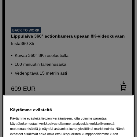
BACK TO WORK
Lippulaiva 360° actionkamera upeaan 8K-videokuvaan
Insta360 X5
Kuvaa 360° 8K-resoluutiolla
180 minuutin tallennusaika
Vedenpitävä 15 metriin asti
609
EUR
Käytämme evästeitä
Käytämme evästeitä tietojen keräämiseen, jotta voimme parantaa
käyttökokemustasi verkkosivustollamme, analysoida verkkoliikennettä,
mukauttaa sisältöä ja näyttää asiaankuuluvaa yksilöllistä markkinointia. Nämä
evästeet sisältävät sekä omia että ulkopuolisten kumppaneidemme kuten