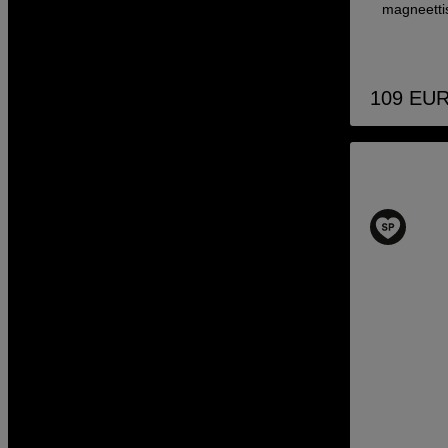
magneettis
109
EU