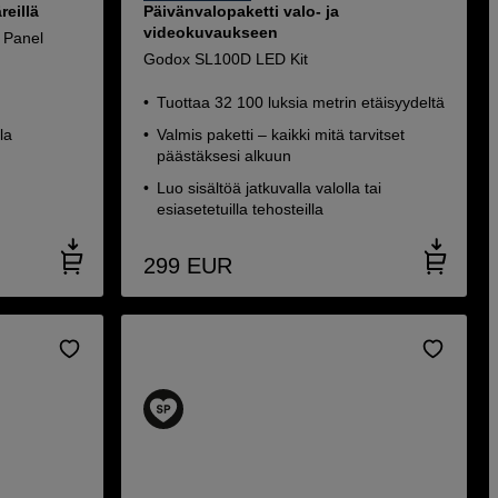
eillä
Päivänvalopaketti valo- ja
videokuvaukseen
 Panel
Godox SL100D LED Kit
Tuottaa 32 100 luksia metrin etäisyydeltä
la
Valmis paketti – kaikki mitä tarvitset
päästäksesi alkuun
Luo sisältöä jatkuvalla valolla tai
esiasetetuilla tehosteilla
299
EUR