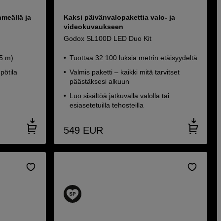
hmeällä ja
Kaksi päivänvalopakettia valo- ja
videokuvaukseen
Godox SL100D LED Duo Kit
,5 m)
Tuottaa 32 100 luksia metrin etäisyydeltä
pötila
Valmis paketti – kaikki mitä tarvitset
päästäksesi alkuun
Luo sisältöä jatkuvalla valolla tai
esiasetetuilla tehosteilla
549
EUR