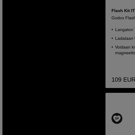
Flash Kit 
Godox Flash
Langaton
Ladataan 
Voidaan ki
magneettis
109
EU