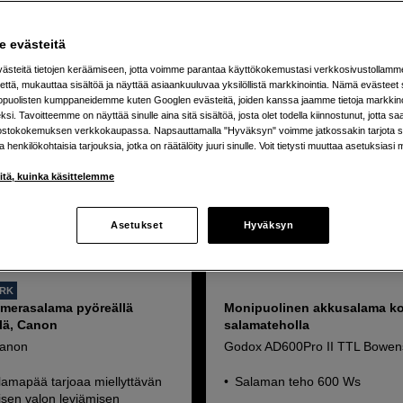
 evästeitä
steitä tietojen keräämiseen, jotta voimme parantaa käyttökokemustasi verkkosivustollamm
että, mukauttaa sisältöä ja näyttää asiaankuuluvaa yksilöllistä markkinointia. Nämä evästeet 
kopuolisten kumppaneidemme kuten Googlen evästeitä, joiden kanssa jaamme tietoja markkin
si. Tavoitteemme on näyttää sinulle aina sitä sisältöä, josta olet todella kiinnostunut, jotta s
ostokokemuksen verkkokaupassa. Napsauttamalla "Hyväksyn" voimme jatkossakin tarjota si
ja henkilökohtaisia tarjouksia, jotka on räätälöity juuri sinulle. Voit tietysti muuttaa asetuksiasi 
iitä, kuinka käsittelemme
Asetukset
Hyväksyn
ORK
merasalama pyöreällä
Monipuolinen akkusalama ko
lä, Canon
salamateholla
anon
Godox AD600Pro II TTL Bowen
lamapää tarjoaa miellyttävän
Salaman teho 600 Ws
lisen valon leviämisen