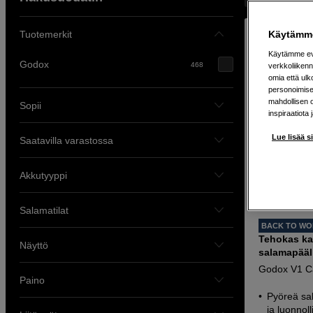
Tuotemerkit
Käytämme
Käytämme evä
Godox
468
verkkoliikenn
omia että ul
personoimisek
mahdollisen 
Sopii
inspiraatiota 
Lue lisää s
Saatavilla varastossa
Akkutyyppi
Salamatilat
BACK TO W
Tehokas ka
Näyttö
salamapääl
Godox V1 C
Paino
Pyöreä sa
ja luonnol