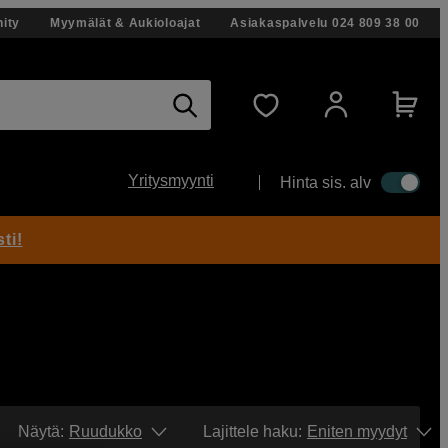
ity
Myymälät & Aukioloajat
Asiakaspalvelu
024 809 38 00
Yritysmyynti
Hinta sis. alv
ti!
Näytä:
Ruudukko
Lajittele haku
:
Eniten myydyt