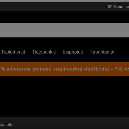
SP Commun
Tuotemerkit
Tietopankki
Inspiroidu
Tapahtumat
 % alennusta teenage engineering -tuotteista – 7.8. as
tuotetta