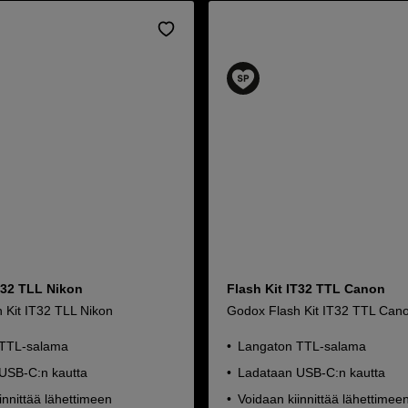
T32 TLL Nikon
Flash Kit IT32 TTL Canon
 Kit IT32 TLL Nikon
Godox Flash Kit IT32 TTL Can
 TTL-salama
Langaton TTL-salama
USB-C:n kautta
Ladataan USB-C:n kautta
innittää lähettimeen
Voidaan kiinnittää lähettimee