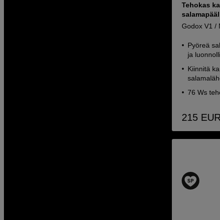
Tehokas ka
salamapääl
Godox V1 / 
Pyöreä sa
ja luonnol
Kiinnitä k
salamaläh
76 Ws teh
215
EU