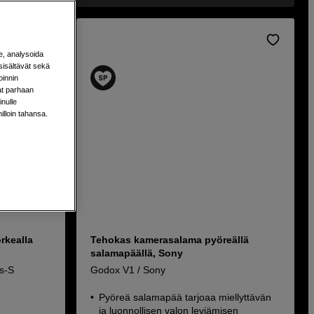
e, analysoida
sisältävät sekä
oinnin
aat parhaan
nulle
milloin tahansa.
rkealla
Tehokas kamerasalama pyöreällä
salamapäällä, Sony
s-S
Godox V1 / Sony
Pyöreä salamapää tarjoaa miellyttävän
ja luonnollisen valon leviämisen