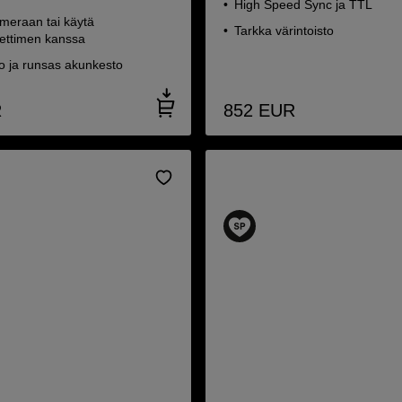
High Speed Sync ja TTL
ameraan tai käytä
Tarkka värintoisto
ettimen kanssa
o ja runsas akunkesto
R
852
EUR