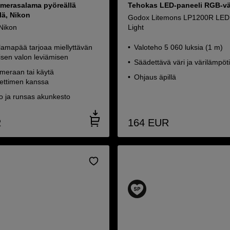
merasalama pyöreällä
Tehokas LED-paneeli RGB-vär
lä, Nikon
Godox Litemons LP1200R LED
Nikon
Light
lamapää tarjoaa miellyttävän
Valoteho 5 060 luksia (1 m)
lisen valon leviämisen
Säädettävä väri ja värilämpöti
ameraan tai käytä
Ohjaus äpillä
ettimen kanssa
o ja runsas akunkesto
R
164
EUR