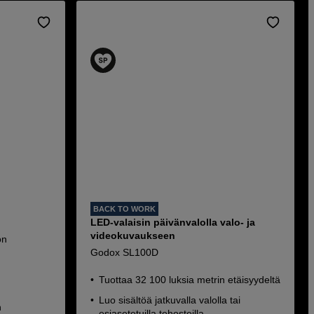
BACK TO WORK
LED-valaisin päivänvalolla valo- ja
videokuvaukseen
on
Godox SL100D
Tuottaa 32 100 luksia metrin etäisyydeltä
Luo sisältöä jatkuvalla valolla tai
n
esiasetetuilla tehosteilla