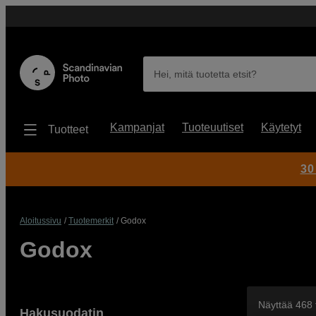
Hei, mitä tuotetta etsit?
Kampanjat
Tuoteuutiset
Käytetyt
Tuotteet
30
Aloitussivu
Tuotemerkit
Godox
Godox
Näyttää 468 
Hakusuodatin