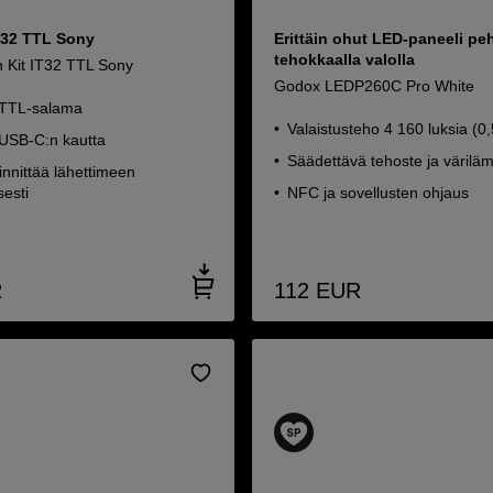
IT32 TTL Sony
Erittäin ohut LED-paneeli pe
tehokkaalla valolla
 Kit IT32 TTL Sony
Godox LEDP260C Pro White
 TTL-salama
Valaistusteho 4 160 luksia (0
USB-C:n kautta
Säädettävä tehoste ja väriläm
innittää lähettimeen
esti
NFC ja sovellusten ohjaus
R
112
EUR