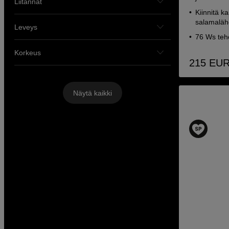
Liitännät
Kiinnitä k
salamaläh
Leveys
76 Ws teh
Korkeus
215
EU
Näytä kaikki