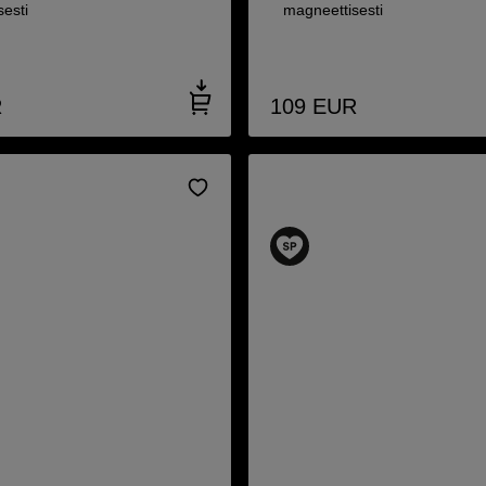
esti
magneettisesti
R
109
EUR