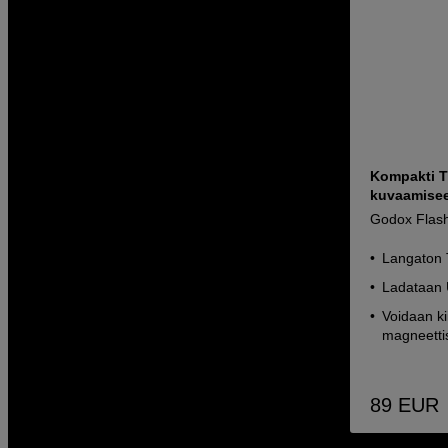
Kompakti T
kuvaamise
Godox Flas
Langaton
Ladataan 
Voidaan ki
magneettis
89
EUR