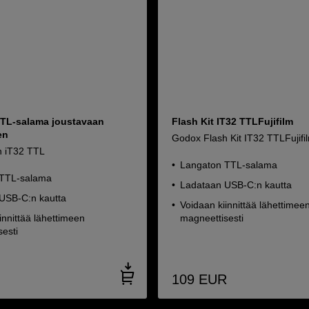
TL-salama joustavaan
Flash Kit IT32 TTLFujifilm
en
Godox Flash Kit IT32 TTLFujifi
h iT32 TTL
Langaton TTL-salama
 TTL-salama
Ladataan USB-C:n kautta
USB-C:n kautta
Voidaan kiinnittää lähettimee
innittää lähettimeen
magneettisesti
esti
109
EUR