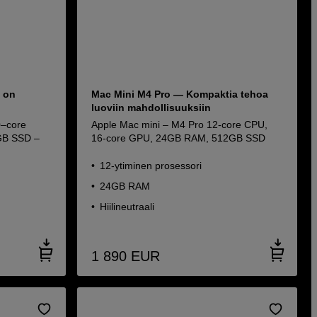
i on
Mac Mini M4 Pro — Kompaktia tehoa
luoviin mahdollisuuksiin
0–core
Apple Mac mini – M4 Pro 12-core CPU,
GB SSD –
16-core GPU, 24GB RAM, 512GB SSD
12-ytiminen prosessori
24GB RAM
Hiilineutraali
1 890
EUR