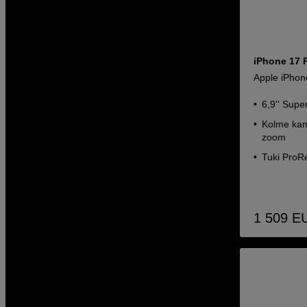
iPhone 17 
Apple iPhon
6,9'' Sup
Kolme kam
zoom
Tuki ProR
1 509
E