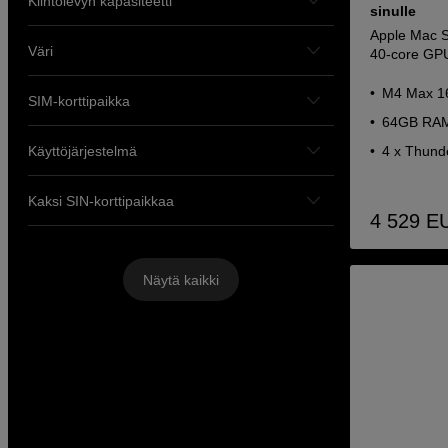
Kiintolevyn kapasiteetti
sinulle
Apple Mac S
Väri
40-core GP
M4 Max 16
SIM-korttipaikka
64GB RAM
Käyttöjärjestelmä
4 x Thunde
Kaksi SIN-korttipaikkaa
4 529
E
Näytä kaikki