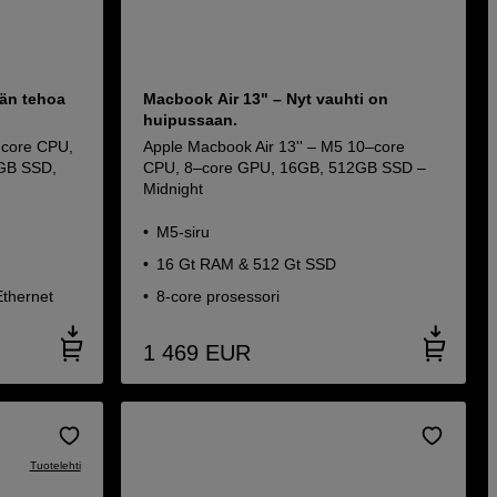
än tehoa
Macbook Air 13" – Nyt vauhti on
huipussaan.
‑core CPU,
Apple Macbook Air 13'' – M5 10–core
GB SSD,
CPU, 8–core GPU, 16GB, 512GB SSD –
Midnight
M5-siru
16 Gt RAM & 512 Gt SSD
Ethernet
8-core prosessori
1 469
EUR
Tuotelehti