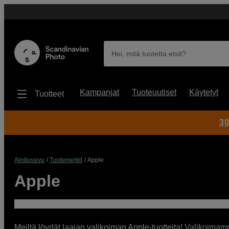
Hei, mitä tuotetta etsit?
Kampanjat
Tuoteuutiset
Käytetyt
Tuotteet
30
Aloitussivu
Tuotemerkit
Apple
Apple
Meiltä löydät laajan valikoiman Apple-tuotteita! Valikoimamm