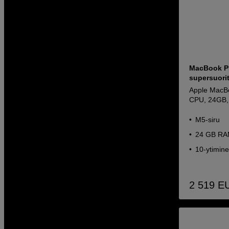
MacBook Pr
supersuori
Apple MacBo
CPU, 24GB, 
M5-siru
24 GB RA
10-ytimine
2 519
E