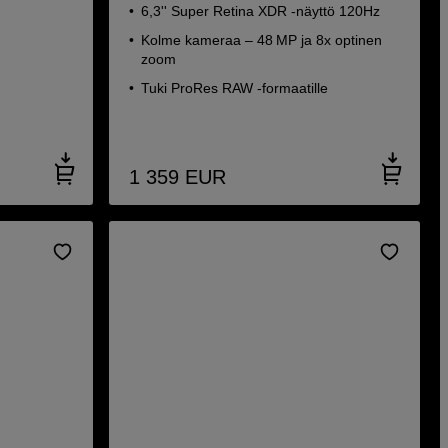
6,3'' Super Retina XDR -näyttö 120Hz
Kolme kameraa – 48 MP ja 8x optinen
zoom
Tuki ProRes RAW -formaatille
1 359
EUR