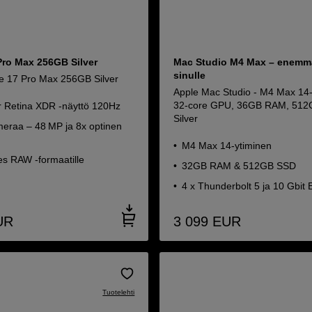
Pro Max 256GB Silver
Mac Studio M4 Max – enemm
sinulle
e 17 Pro Max 256GB Silver
Apple Mac Studio - M4 Max 14
32-core GPU, 36GB RAM, 512
er Retina XDR -näyttö 120Hz
Silver
eraa – 48 MP ja 8x optinen
M4 Max 14‑ytiminen
es RAW -formaatille
32GB RAM & 512GB SSD
4 x Thunderbolt 5 ja 10 Gbit 
UR
3 099
EUR
Tuotelehti