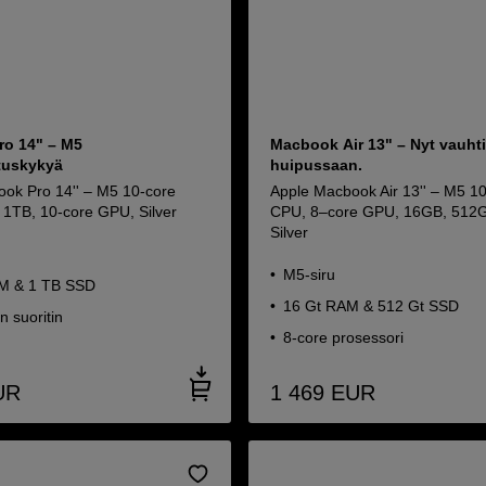
o 14" – M5
Macbook Air 13" – Nyt vauht
tuskykyä
huipussaan.
ok Pro 14'' – M5 10-core
Apple Macbook Air 13'' – M5 1
1TB, 10-core GPU, Silver
CPU, 8–core GPU, 16GB, 512
Silver
M5-siru
M & 1 TB SSD
16 Gt RAM & 512 Gt SSD
n suoritin
8-core prosessori
UR
1 469
EUR