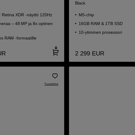
Black
er Retina XDR -näyttö 120Hz
M5-chip
eraa – 48 MP ja 8x optinen
16GB RAM & 1TB SSD
10-ytiminen prosessori
es RAW -formaatille
UR
2 299
EUR
Tuotelehti