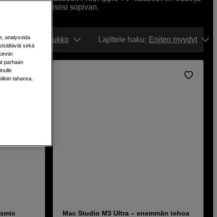
öytämään tarpeisiisi sopivan.
e, analysoida
Näytä:
Ruudukko
Lajittele haku
:
Eniten myydyt
sisältävät sekä
oinnin
aat parhaan
nulle
milloin tahansa.
Tuotelehti
osmic
Mac Studio M3 Ultra – enemmän tehoa