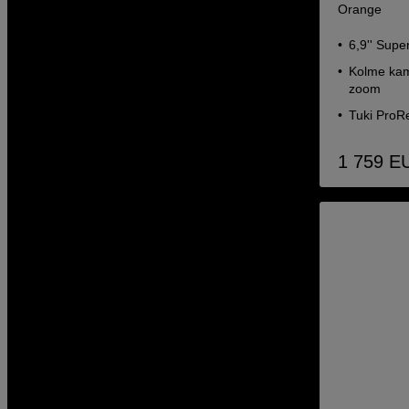
Orange
6,9'' Sup
Kolme kam
zoom
Tuki ProR
1 759
E