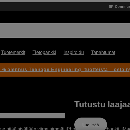
SP Commun
Tuotemerkit
Tietopankki
Inspiroidu
Tapahtumat
 % alennus Teenage Engineering -tuotteista – osta n
Tutustu laaj
Lue lisää
e pitää sisällään viimeisimmät iPhonet, iPadit, Macbookit, iMaci