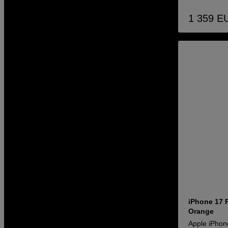
1 359
E
iPhone 17 
Orange
Apple iPho