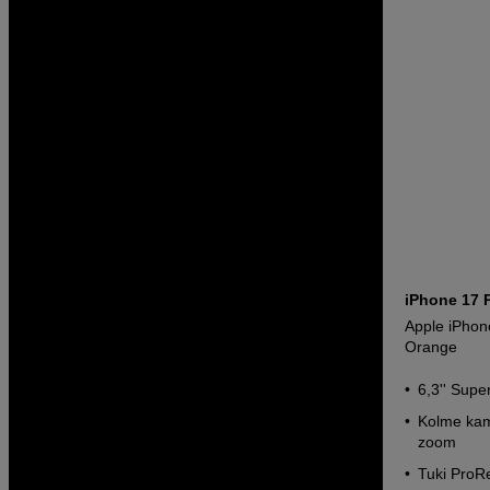
iPhone 17 
Apple iPho
Orange
6,3'' Sup
Kolme kam
zoom
Tuki ProR