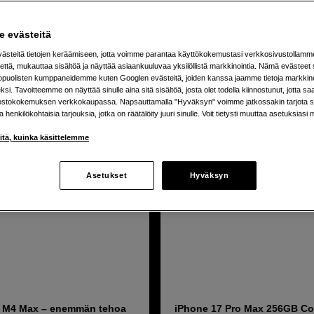
a on kysyttävää tai tarvit apua hankinnassa niin autamme sinua l
 evästeitä
steitä tietojen keräämiseen, jotta voimme parantaa käyttökokemustasi verkkosivustollamm
tuotetta
että, mukauttaa sisältöä ja näyttää asiaankuuluvaa yksilöllistä markkinointia. Nämä evästeet 
kopuolisten kumppaneidemme kuten Googlen evästeitä, joiden kanssa jaamme tietoja markkin
si. Tavoitteemme on näyttää sinulle aina sitä sisältöä, josta olet todella kiinnostunut, jotta s
ostokokemuksen verkkokaupassa. Napsauttamalla "Hyväksyn" voimme jatkossakin tarjota si
ja henkilökohtaisia tarjouksia, jotka on räätälöity juuri sinulle. Voit tietysti muuttaa asetuksiasi 
iitä, kuinka käsittelemme
Asetukset
Hyväksyn
o M4 Max – enemmän tehoa
iPhone 17 Pro Max 256GB C