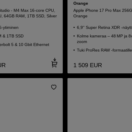
Orange
tudio - M4 Max 16‑core CPU,
Apple iPhone 17 Pro Max 256
U, 64GB RAM, 1TB SSD, Silver
Orange
-ytiminen
6,9'' Super Retina XDR -näyt
 & 1TB SSD
Kolme kameraa – 48 MP ja 8x
zoom
rbolt 5 & 10 Gbit Ethernet
Tuki ProRes RAW -formaatill
UR
1 509
EUR