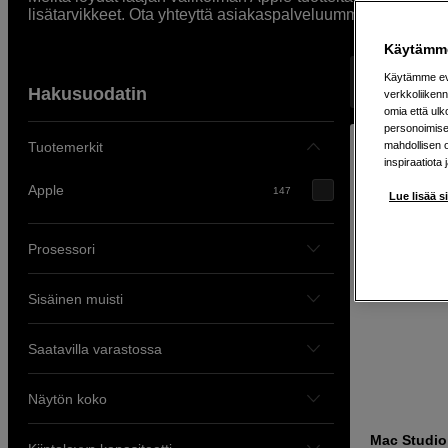
lisätarvikkeet. Ota yhteyttä asiakaspalveluumme, jos sinull
Käytämme
Käytämme evä
Näyttää 147 
Hakusuodatin
verkkoliikenn
omia että ul
personoimisek
Tuotemerkit
mahdollisen 
inspiraatiota 
Apple
147
Lue lisää s
Prosessori
Sisäinen muisti
Saatavilla varastossa
Näytön koko
Mac Studi