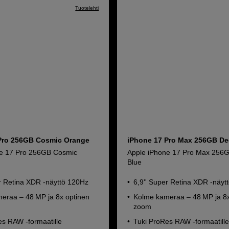
Tuotelehti
Pro 256GB Cosmic Orange
iPhone 17 Pro Max 256GB De
ne 17 Pro 256GB Cosmic
Apple iPhone 17 Pro Max 256
Blue
er Retina XDR -näyttö 120Hz
6,9'' Super Retina XDR -näyt
eraa – 48 MP ja 8x optinen
Kolme kameraa – 48 MP ja 8x
zoom
es RAW -formaatille
Tuki ProRes RAW -formaatill