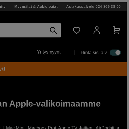
ity
Myymälät & Aukioloajat
Asiakaspalvelu
024 809 38 00
Yritysmyynti
Hinta sis. alv
yt!
aan Apple-valikoimaamme
t, Mac Minit, Macbook Prot, Apple TV -laitteet, AirPodsit ja