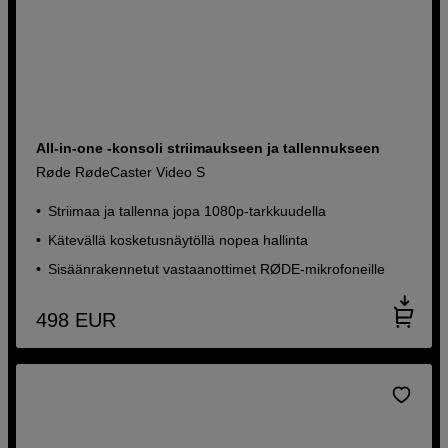
All-in-one -konsoli striimaukseen ja tallennukseen
Røde RødeCaster Video S
Striimaa ja tallenna jopa 1080p-tarkkuudella
Kätevällä kosketusnäytöllä nopea hallinta
Sisäänrakennetut vastaanottimet RØDE-mikrofoneille
498
EUR