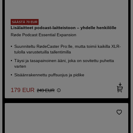
SÄÄSTÄ 70 EUR
Lisälaitteet podcast-laitteistoon – yhdelle henkilölle
Røde Podcast Essential Expansion
Suunniteltu RødeCaster Pro:lle, mutta toimii kaikilla XLR-
tulolla varustetuilla tallentimilla
Täysi ja tasapainoinen ääni, joka on sovitettu puhetta
varten
Sisäänrakennettu puffsuojus ja pidike
179
EUR
249
EUR