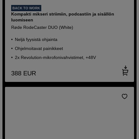
BACK TO WORK
Kompakti mikseri striimiin, podcastiin ja sisällön
luomiseen
Røde RodeCaster DUO (White)
Neljä fyysistä ohjainta
Ohjelmoitavat painikkeet
2x Revolution-mikrofonivahvistimet, +48V
388
EUR