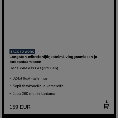
BACK TO WORK
Langaton mikrofonijärjestelmä vloggaamiseen ja
podcastaamiseen
Røde Wireless GO (3rd Gen)
32-bit float -tallennus
Sopii tietokoneille ja kameroille
Jopa 260 metrin kantama
159
EUR