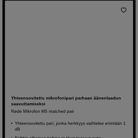
Yhteensovitettu mikrofonipari parhaan äänenlaadun
saavuttamiseksi
Røde Mikrofon M5 matched pair
Yhteensovitettu pari, jonka herkkyys vaihtelee enintään 1
dB
Erittäin alhainen kohina ja täysi taajuusvaste