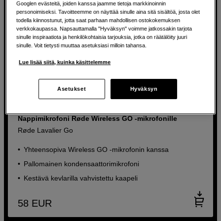
Googlen evästeitä, joiden kanssa jaamme tietoja markkinoinnin
personoimiseksi. Tavoitteemme on näyttää sinulle aina sitä sisältöä, josta olet
todella kiinnostunut, jotta saat parhaan mahdollisen ostokokemuksen
verkkokaupassa. Napsauttamalla "Hyväksyn" voimme jatkossakin tarjota
sinulle inspiraatiota ja henkilökohtaisia tarjouksia, jotka on räätälöity juuri
sinulle. Voit tietysti muuttaa asetuksiasi milloin tahansa.
Lue lisää siitä, kuinka käsittelemme
Asetukset
Hyväksyn
Nappimikrofoni Røde Wireless GO -mikrofonille
Røde Lavalier Go
Yhteensopiva Wireless GO -mikrofonin kanssa
Pallomainen kondensaattorimikrofoni
Kestävä kevlarilla vahvistettu kaapeli
58
EUR