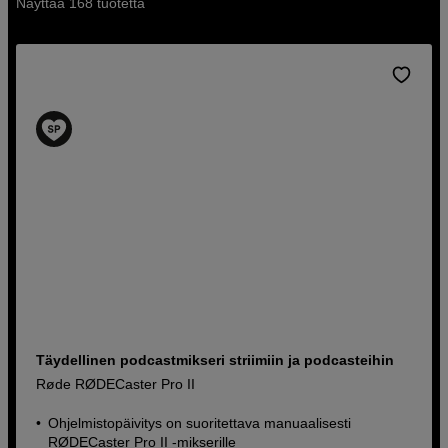
Näyttää 168 tuotetta
Täydellinen podcastmikseri striimiin ja podcasteihin
Røde RØDECaster Pro II
Ohjelmistopäivitys on suoritettava manuaalisesti
RØDECaster Pro II -mikserille