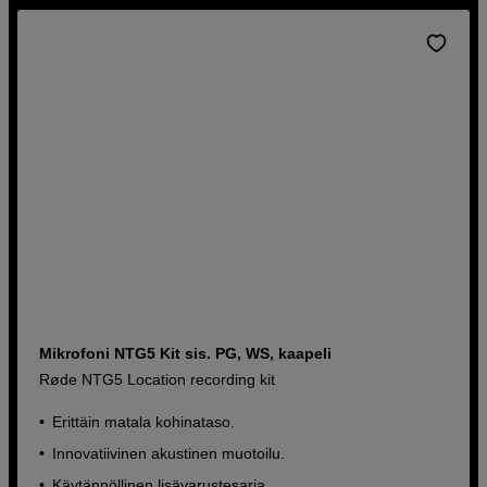
Mikrofoni NTG5 Kit sis. PG, WS, kaapeli
Røde NTG5 Location recording kit
Erittäin matala kohinataso.
Innovatiivinen akustinen muotoilu.
Käytännöllinen lisävarustesarja.