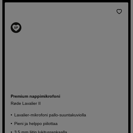
Premium nappimikrofoni
Røde Lavalier II
Lavalier-mikrofoni pallo-suuntakuviolla
Pieni ja helppo piilottaa
3,5 mm liitin lukitusrenkaalla