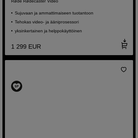
Røde Rødecaster Video
Sujuvaan ja ammattimaiseen tuotantoon
Tehokas video- ja ääniprosessori
yksinkertainen ja helppokäyttöinen
1 299
EUR