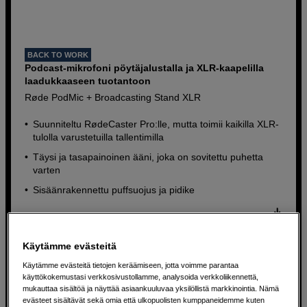
BACK TO WORK
Podcast-mikrofoni pöytäjalustalla ja XLR-kaapelilla
laadukkaaseen tuotantoon
Røde PodMic + Broadcasting Stand XLR
Suunniteltu RødeCaster Pro:lle, mutta toimii kaikilla XLR-
tulolla varustetuilla tallentimilla
Täysi ja tasapainoinen ääni, joka on sovitettu puhetta
varten
Sisäänrakennettu puffsuojus ja pidike
149
EUR
Käytämme evästeitä
Käytämme evästeitä tietojen keräämiseen, jotta voimme parantaa
käyttökokemustasi verkkosivustollamme, analysoida verkkoliikennettä,
mukauttaa sisältöä ja näyttää asiaankuuluvaa yksilöllistä markkinointia. Nämä
evästeet sisältävät sekä omia että ulkopuolisten kumppaneidemme kuten