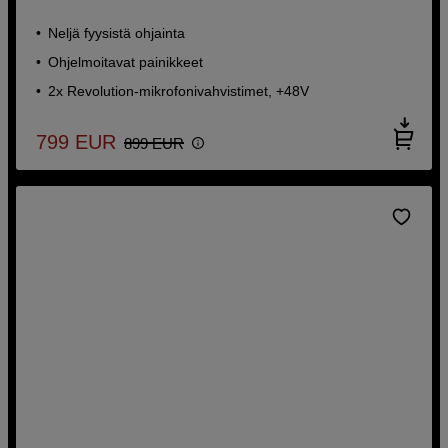
Neljä fyysistä ohjainta
Ohjelmoitavat painikkeet
2x Revolution-mikrofonivahvistimet, +48V
799
EUR
899
EUR