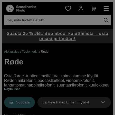
Hei, mitä tuotetta etsit?
Säästä 25 % JBL Boombox -kaiuttimista – osta
omasi jo tänään!
Aloitussivu
Tuotemerkit
Røde
Røde
Osta Røde -tuotteet meiltä! Valikoimastamme löydät
Røden mikrofonit, podcastlaitteet, videomikrofonit,
langattomat nappimikrofonit, suuntamikrofonit, kuulokkeet,
Näytä lisää
tuulisuojat, langattomat käsimikrofonit ja muut tarvikkeet.
Kotisivuillamme on laaja valikoima Røde-tuotteita kaikkiin
käyttötarkoituksiin kaikissa eri hintaluokissa.
Suodata
Lajittele haku
:
Eniten myydyt