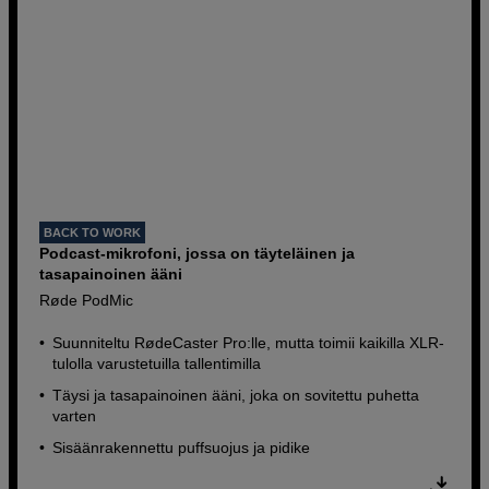
BACK TO WORK
Podcast-mikrofoni, jossa on täyteläinen ja
tasapainoinen ääni
Røde PodMic
Suunniteltu RødeCaster Pro:lle, mutta toimii kaikilla XLR-
tulolla varustetuilla tallentimilla
Täysi ja tasapainoinen ääni, joka on sovitettu puhetta
varten
Sisäänrakennettu puffsuojus ja pidike