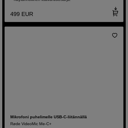
499
EUR
Mikrofoni puhelimelle USB-C-liitännällä
Røde VideoMic Me-C+