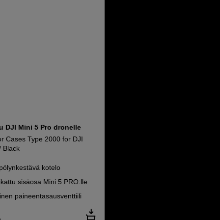
 DJI Mini 5 Pro dronelle
 Cases Type 2000 for DJI
/ Black
pölynkestävä kotelo
eikattu sisäosa Mini 5 PRO:lle
nen paineentasausventtiili