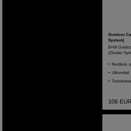
Outdoor Ca
System)
B+W Outdoo
(Divider Sy
Kestävä, pi
Ulkomitat:
Toimitukse
106
EU