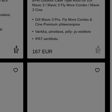
0 BLK
B+W Outdoor Case Type 4000 for DJI
Mavic 3 / Mavic 3 Fly More Combo / Mavic
3 Cine
itiivis.
DJI Mavic 3 Pro, Fly More Combo &
Cine Premium yhteensopiva
ät
Vankka, pinottava, pöly- ja vesitiivis
IP67-sertifioitu
167
EUR