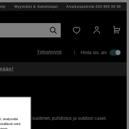
ity
Myymälät & Aukioloajat
Asiakaspalvelu
024 809 38 00
Yritysmyynti
Hinta sis. alv
änään!
säädettävät ND-suotimet, puhdistus ja outdoor caset.
e, analysoida
sisältävät sekä
oinnin