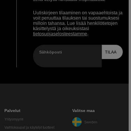
Uutiskirjeen tilaaminen on vapaaehtoista ja
voit peruuttaa tilauksen tai suostumuksesi
milloin tahansa. Lue lisää henkilötietojen
käsittelystä ja oikeuksistasi
tietosuojaselosteestamme
.
Sähköposti
TILAA
Palvelut
Valitse maa
Yritysmyynti
Sweden
Vaihtokaupat ja käytetyt tuotteet