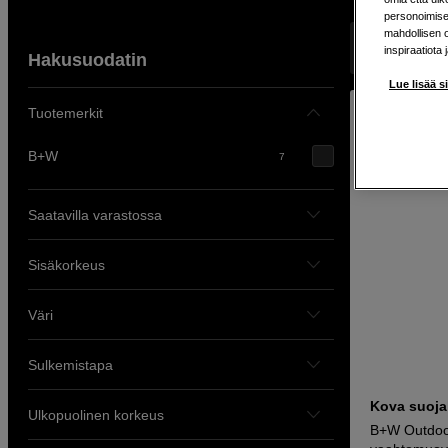
personoimisek
mahdollisen 
Näyttää 7 tuo
inspiraatiota 
Hakusuodatin
Lue lisää s
Tuotemerkit
B+W
7
Saatavilla varastossa
Sisäkorkeus
Väri
Sulkemistapa
Kova suojak
Ulkopuolinen korkeus
B+W Outdoo