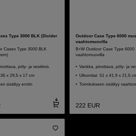
ses Type 3000 BLK (Divider
Outdoor Case Type 6000 mu
vaahtomuovilla
r Cases Type 3000 BLK
B+W Outdoor Case Type 6000
stem)
vaahtomuovilla
nottava, pöly- ja vesitiivis.
Vankka, pinottava, pöly- ja vesi
 36 x 29,5 x 17 cm
Ulkomitat: 51 x 41,9 x 21,5 c
en sisältyy erotin
Toimitukseen sisältyy vaahto
R
222
EUR