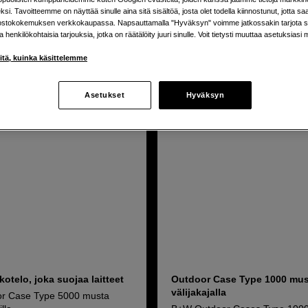
si. Tavoitteemme on näyttää sinulle aina sitä sisältöä, josta olet todella kiinnostunut, jotta s
ostokokemuksen verkkokaupassa. Napsauttamalla "Hyväksyn" voimme jatkossakin tarjota si
tetta
ja henkilökohtaisia tarjouksia, jotka on räätälöity juuri sinulle. Voit tietysti muuttaa asetuksiasi 
iitä, kuinka käsittelemme
Asetukset
Hyväksyn
otelo, joka suojaa laitteet
Outdoor Case Type 1000 mu
välijakajalla
r Case Type 5000 musta