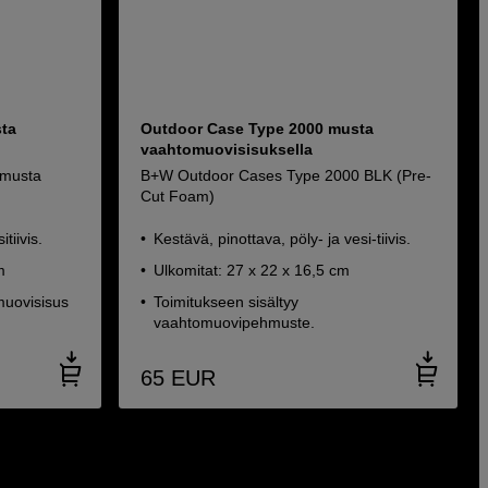
sta
Outdoor Case Type 2000 musta
vaahtomuovisisuksella
 musta
B+W Outdoor Cases Type 2000 BLK (Pre-
Cut Foam)
tiivis.
Kestävä, pinottava, pöly- ja vesi-tiivis.
m
Ulkomitat: 27 x 22 x 16,5 cm
muovisisus
Toimitukseen sisältyy
vaahtomuovipehmuste.
65
EUR