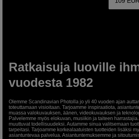
109
EU
Ratkaisuja luoville ihm
vuodesta 1982
Olemme Scandinavian Photolla jo yli 40 vuoden ajan auttan
toteuttamaan visioitaan. Tarjoamme inspiraatiota, asiantunt
muassa valokuvauksen, äänen, videokuvauksen ja teknologi
Palvelemme myös elokuvan, musiikin ja taiteen harrastajia. O
muuttuvat todellisuudeksi. Autamme sinua valitsemaan tuott
tarpeitasi. Tarjoamme korkealaatuisten tuotteiden lisäksi m
asiantuntevaa palvelua. Asiantuntemuksemme ja sitoutumi