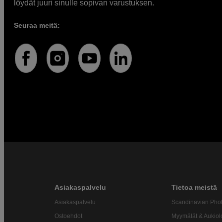
löydät juuri sinulle sopivan varustuksen.
Seuraa meitä:
Asiakaspalvelu
Tietoa meistä
Asiakaspalvelu
Scandinavian Pho
Ostoehdot
Myymälät & Aukiol