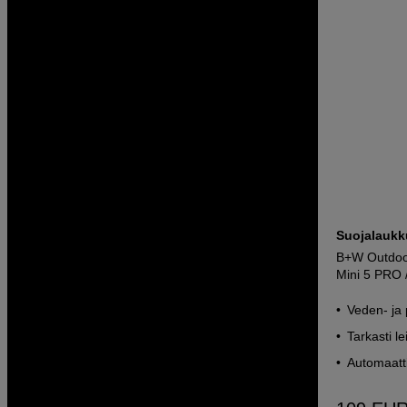
Suojalaukku
B+W Outdoor
Mini 5 PRO 
Veden- ja 
Tarkasti l
Automaatti