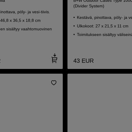
lla
B+W Outdoor Cases Type 100
(Divider System)
nottava, pöly- ja vesi-tiivis.
Kestävä, pinottava, pöly- ja ves
 46,8 x 36,5 x 18,8 cm
Ulkokoot: 27 x 21,5 x 11 cm
een sisältyy vaahtomuovinen
Toimitukseen sisältyy välisein
R
43
EUR