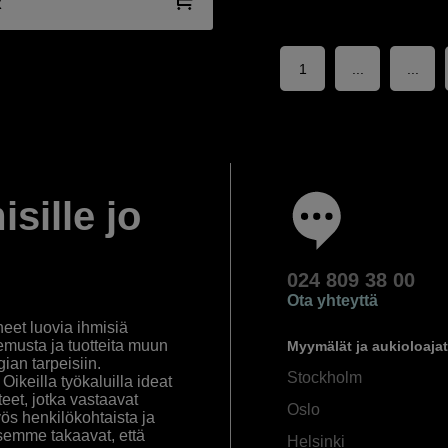
R
1
...
...
isille jo
024 809 38 00
Ota yhteyttä
eet luovia ihmisiä
emusta ja tuotteita muun
Myymälät ja aukioloajat
an tarpeisiin.
Stockholm
ikeilla työkaluilla ideat
eet, jotka vastaavat
Oslo
yös henkilökohtaista ja
semme takaavat, että
Helsinki