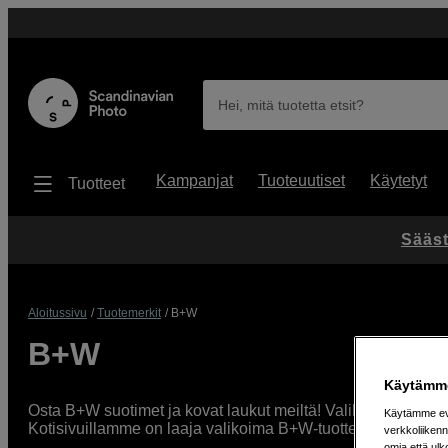
Hei, mitä tuotetta etsit?
Kampanjat
Tuoteuutiset
Käytetyt
Tuotteet
Sääst
Aloitussivu
Tuotemerkit
B+W
B+W
Käytämme
Osta B+W suotimet ja kovat laukut meiltä! Valikoimastamme 
Käytämme evä
Kotisivuillamme on laaja valikoima B+W-tuotteita sekä ammatti
verkkoliikenn
omia että ul