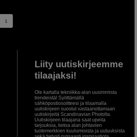
1
Liity uutiskirjeemme
tilaajaksi!
Ole kartalla tekniikka-alan uusimmista
trendeistä! Syöttämällä
sähköpostiosoitteesi ja tilaamalla
uutiskirjeen suostut vastaanottamaan
uutiskirjeitä Scandinavian Photolta.
Uutiskirjeen tilaajana saat upeita
tarjouksia, tietoa alan johtavien
tuotemerkkien kuulumisista ja uutuuksista
sekä tietysti runsaasti inspiraatiota.