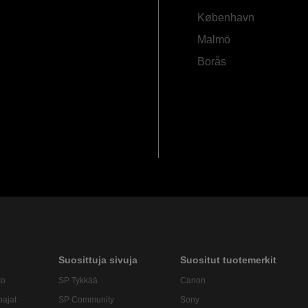
København
Malmö
Borås
Suosittuja sivuja
Suositut tuotemerkit
to
SP Tykkää
Canon
oajat
SP Community
Sony