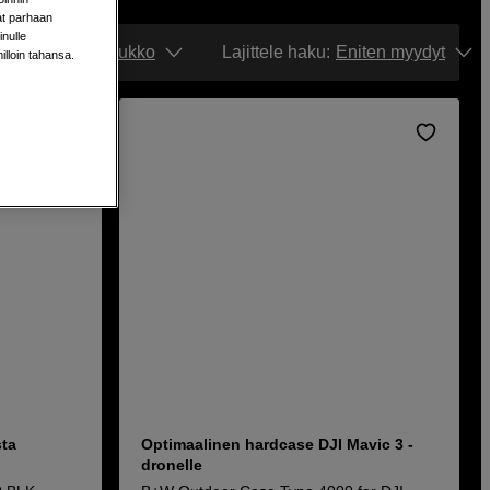
aat parhaan
nulle
Näytä:
Ruudukko
Lajittele haku
:
Eniten myydyt
milloin tahansa.
sta
Optimaalinen hardcase DJI Mavic 3 -
dronelle