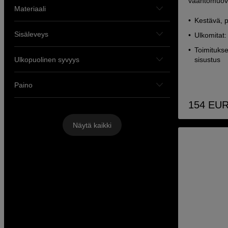
vaahtomuovi
Materiaali
Kestävä, pi
Sisäleveys
Ulkomitat:
Toimituks
Ulkopuolinen syvyys
sisustus
Paino
154
EU
Näytä kaikki