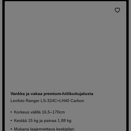
Vakaus, laatu ja tuntuma jokaisessa yksityiskohdassa
Löydä jalustasi
Vankka ja vakaa premium-hiilikuitujalusta
Leofoto Ranger LS-324C+LH40 Carbon
Korkeus välillä 16,5–170cm
Kestää 15 kg ja painaa 1,88 kg
Mukana laajennettava keskipilari