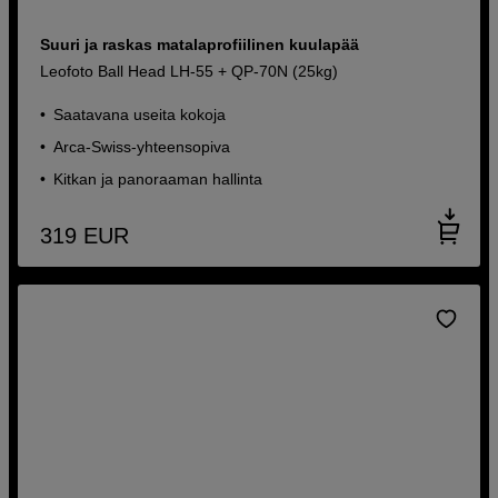
Suuri ja raskas matalaprofiilinen kuulapää
Leofoto Ball Head LH-55 + QP-70N (25kg)
Saatavana useita kokoja
Arca-Swiss-yhteensopiva
Kitkan ja panoraaman hallinta
319
EUR