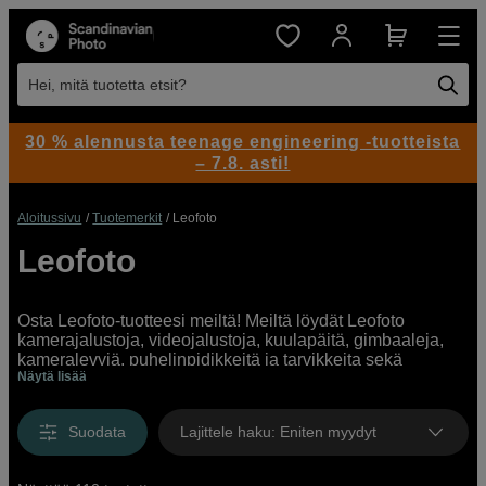
Hei, mitä tuotetta etsit?
30 % alennusta teenage engineering -tuotteista
– 7.8. asti!
Aloitussivu
Tuotemerkit
Leofoto
Leofoto
Osta Leofoto-tuotteesi meiltä! Meiltä löydät Leofoto
kamerajalustoja, videojalustoja, kuulapäitä, gimbaaleja,
kameralevyjä, puhelinpidikkeitä ja tarvikkeita sekä
Näytä lisää
verkosta että myymälästä. Meillä on laaja valikoima
ensiluokkaisia ​​Leofoto-tuotteita useissa hintaluokissa
kaikenlaisille valokuvaajille ja tekijöille!
Suodata
Lajittele haku
:
Eniten myydyt