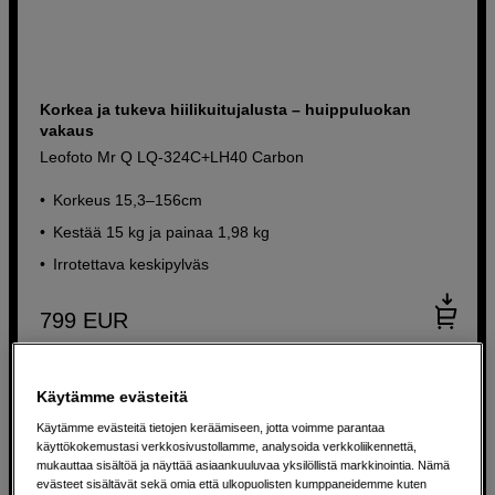
Korkea ja tukeva hiilikuitujalusta – huippuluokan
vakaus
Leofoto Mr Q LQ-324C+LH40 Carbon
Korkeus 15,3–156cm
Kestää 15 kg ja painaa 1,98 kg
Irrotettava keskipylväs
799
EUR
Käytämme evästeitä
Käytämme evästeitä tietojen keräämiseen, jotta voimme parantaa
käyttökokemustasi verkkosivustollamme, analysoida verkkoliikennettä,
mukauttaa sisältöä ja näyttää asiaankuuluvaa yksilöllistä markkinointia. Nämä
evästeet sisältävät sekä omia että ulkopuolisten kumppaneidemme kuten