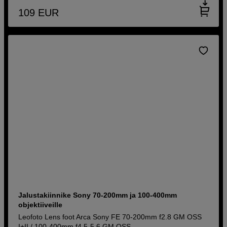
109
EUR
Jalustakiinnike Sony 70-200mm ja 100-400mm
objektiiveille
Leofoto Lens foot Arca Sony FE 70-200mm f2.8 GM OSS
I+II / 100-400mm f4.5-5.6 GM OSS