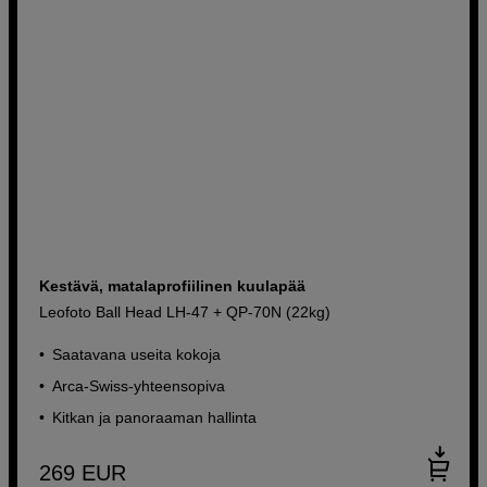
Kestävä, matalaprofiilinen kuulapää
Leofoto Ball Head LH-47 + QP-70N (22kg)
Saatavana useita kokoja
Arca-Swiss-yhteensopiva
Kitkan ja panoraaman hallinta
269
EUR