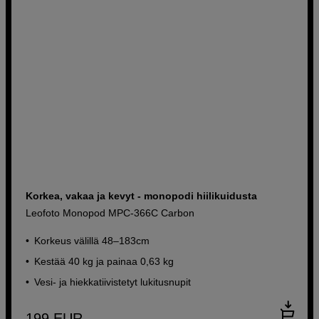
Korkea, vakaa ja kevyt - monopodi hiilikuidusta
Leofoto Monopod MPC-366C Carbon
Korkeus välillä 48–183cm
Kestää 40 kg ja painaa 0,63 kg
Vesi- ja hiekkatiivistetyt lukitusnupit
199
EUR