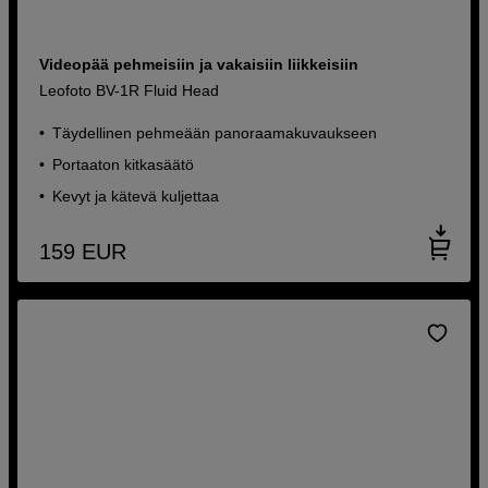
Videopää pehmeisiin ja vakaisiin liikkeisiin
Leofoto BV-1R Fluid Head
Täydellinen pehmeään panoraamakuvaukseen
Portaaton kitkasäätö
Kevyt ja kätevä kuljettaa
159
EUR