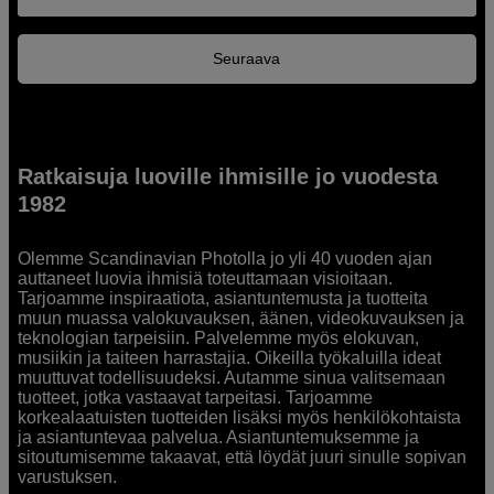
Seuraava
Ratkaisuja luoville ihmisille jo vuodesta
1982
Olemme Scandinavian Photolla jo yli 40 vuoden ajan
auttaneet luovia ihmisiä toteuttamaan visioitaan.
Tarjoamme inspiraatiota, asiantuntemusta ja tuotteita
muun muassa valokuvauksen, äänen, videokuvauksen ja
teknologian tarpeisiin. Palvelemme myös elokuvan,
musiikin ja taiteen harrastajia. Oikeilla työkaluilla ideat
muuttuvat todellisuudeksi. Autamme sinua valitsemaan
tuotteet, jotka vastaavat tarpeitasi. Tarjoamme
korkealaatuisten tuotteiden lisäksi myös henkilökohtaista
ja asiantuntevaa palvelua. Asiantuntemuksemme ja
sitoutumisemme takaavat, että löydät juuri sinulle sopivan
varustuksen.