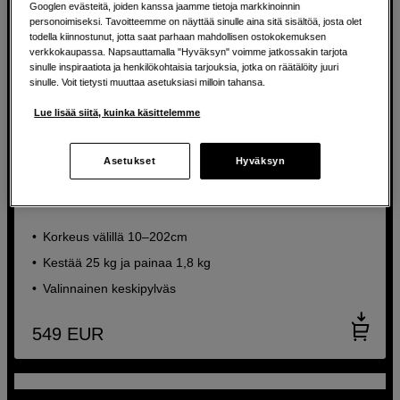
Googlen evästeitä, joiden kanssa jaamme tietoja markkinoinnin
personoimiseksi. Tavoitteemme on näyttää sinulle aina sitä sisältöä, josta olet
todella kiinnostunut, jotta saat parhaan mahdollisen ostokokemuksen
verkkokaupassa. Napsauttamalla "Hyväksyn" voimme jatkossakin tarjota
sinulle inspiraatiota ja henkilökohtaisia tarjouksia, jotka on räätälöity juuri
sinulle. Voit tietysti muuttaa asetuksiasi milloin tahansa.
Lue lisää siitä, kuinka käsittelemme
Asetukset
Hyväksyn
Erittäin luja hiilikuitujalusta – vakaus pienellä painolla
Leofoto Summit LM-324CL Carbon
Korkeus välillä 10–202cm
Kestää 25 kg ja painaa 1,8 kg
Valinnainen keskipylväs
549
EUR
Tutustu Leofoton hiilikuitujalustoihin