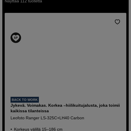
Näyttää 112 tuotetta
BACK TO WORK
Jykevä. Voimakas. Korkea –hiilikuitujalusta, joka toimii
kaikissa tilanteissa
Leofoto Ranger LS-325C+LH40 Carbon
Korkeus välillä 15–186 cm