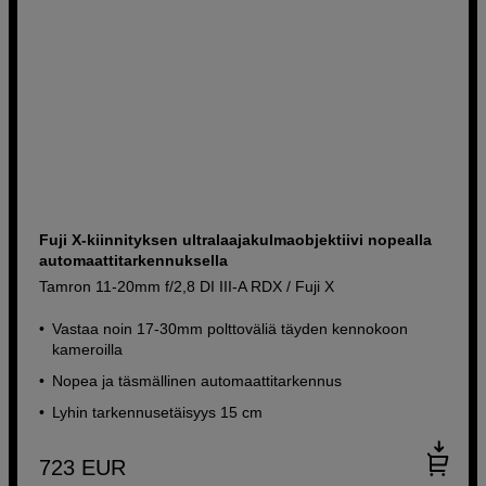
Fuji X-kiinnityksen ultralaajakulmaobjektiivi nopealla
automaattitarkennuksella
Tamron 11-20mm f/2,8 DI III-A RDX / Fuji X
Vastaa noin 17-30mm polttoväliä täyden kennokoon
kameroilla
Nopea ja täsmällinen automaattitarkennus
Lyhin tarkennusetäisyys 15 cm
723
EUR