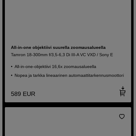
All-in-one objektiivi suurella zoomausalueella
Tamron 18-300mm f/3,5-6,3 Di III-A VC VXD / Sony E
All-in-one-objektiivi 16,6x zoomausalueella
Nopea ja tarkka lineaarinen automaattitarkennusmoottori
589
EUR