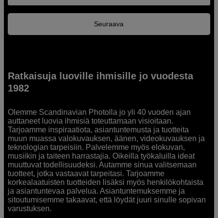
Seuraava
Ratkaisuja luoville ihmisille jo vuodesta
1982
Olemme Scandinavian Photolla jo yli 40 vuoden ajan
auttaneet luovia ihmisiä toteuttamaan visioitaan.
Tarjoamme inspiraatiota, asiantuntemusta ja tuotteita
muun muassa valokuvauksen, äänen, videokuvauksen ja
teknologian tarpeisiin. Palvelemme myös elokuvan,
musiikin ja taiteen harrastajia. Oikeilla työkaluilla ideat
muuttuvat todellisuudeksi. Autamme sinua valitsemaan
tuotteet, jotka vastaavat tarpeitasi. Tarjoamme
korkealaatuisten tuotteiden lisäksi myös henkilökohtaista
ja asiantuntevaa palvelua. Asiantuntemuksemme ja
sitoutumisemme takaavat, että löydät juuri sinulle sopivan
varustuksen.