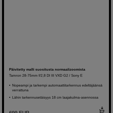
Päivitetty malli suositusta normaalizoomista
Tamron 28-75mm f/2,8 DI III VXD G2 / Sony E
Nopeampi ja tarkempi automaattitarkennus edeltäjäänsä
verrattuna
Lähin tarkennusetäisyys 18 cm laajakulma-asennossa
699
EUR