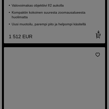
Valovoimakas objektiivi f/2 aukolla
Kompaktin kokoinen suuresta zoomausalueesta
huolimatta
Uusi muotoilu, parempi pito ja helpompi käsitellä
1 512
EUR