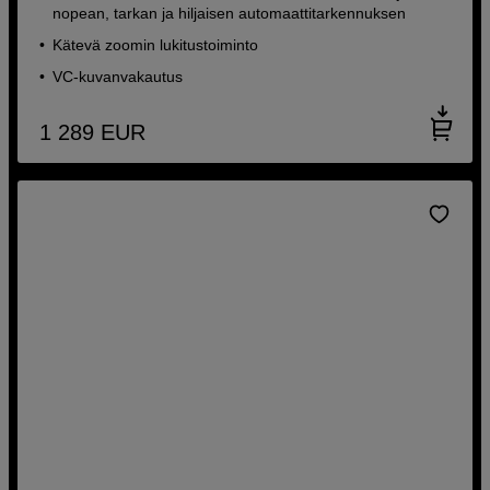
nopean, tarkan ja hiljaisen automaattitarkennuksen
Kätevä zoomin lukitustoiminto
VC-kuvanvakautus
1 289
EUR