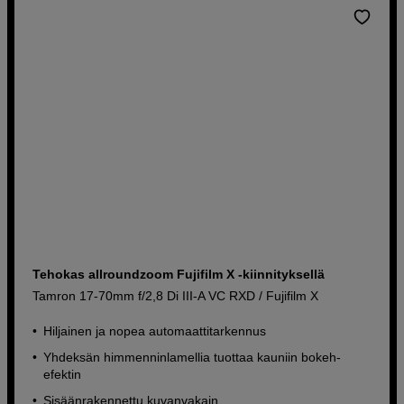
Tehokas allroundzoom Fujifilm X -kiinnityksellä
Tamron 17-70mm f/2,8 Di III-A VC RXD / Fujifilm X
Hiljainen ja nopea automaattitarkennus
Yhdeksän himmenninlamellia tuottaa kauniin bokeh-
efektin
Sisäänrakennettu kuvanvakain