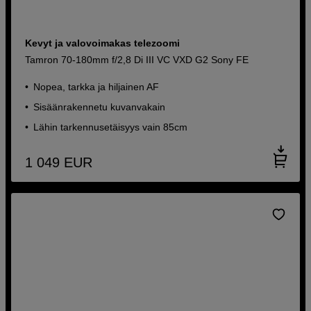
Kevyt ja valovoimakas telezoomi
Tamron 70-180mm f/2,8 Di III VC VXD G2 Sony FE
Nopea, tarkka ja hiljainen AF
Sisäänrakennetu kuvanvakain
Lähin tarkennusetäisyys vain 85cm
1 049
EUR