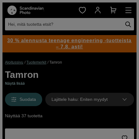
Hei, mitä tuotetta etsit?
30 % alennusta teenage engineering -tuotteista
– 7.8. asti!
Aloitussivu
Tuotemerkit
Tamron
Tamron
Näytä lisää
Suodata
Lajittele haku
:
Eniten myydyt
Näyttää 37 tuotetta