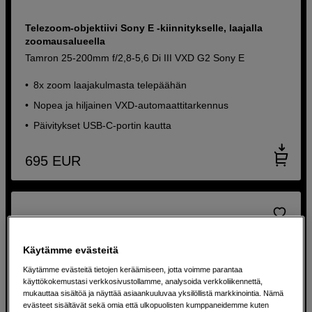
Telezoom-objektiivi Sony E -kiinnitykselle, laajalla
zoomausalueella
Tamron 25-200mm f/2,8-5,6 Di III VXD G2 Sony E
8x zoom laajakulmasta telepäähän
Nopea ja hiljainen VXD-automaattitarkennus
Päivitykset USB-C-portin kautta
695
EUR
Käytämme evästeitä
Käytämme evästeitä tietojen keräämiseen, jotta voimme parantaa
käyttökokemustasi verkkosivustollamme, analysoida verkkoliikennettä,
mukauttaa sisältöä ja näyttää asiaankuuluvaa yksilöllistä markkinointia. Nämä
evästeet sisältävät sekä omia että ulkopuolisten kumppaneidemme kuten