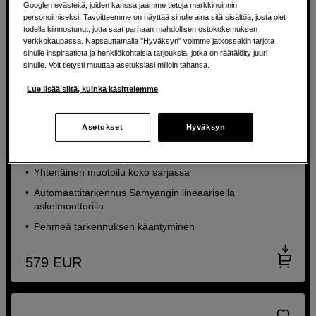
Googlen evästeitä, joiden kanssa jaamme tietoja markkinoinnin
personoimiseksi. Tavoitteemme on näyttää sinulle aina sitä sisältöä, josta olet
todella kiinnostunut, jotta saat parhaan mahdollisen ostokokemuksen
verkkokaupassa. Napsauttamalla "Hyväksyn" voimme jatkossakin tarjota
sinulle inspiraatiota ja henkilökohtaisia tarjouksia, jotka on räätälöity juuri
sinulle. Voit tietysti muuttaa asetuksiasi milloin tahansa.
Lue lisää siitä, kuinka käsittelemme
Valovoimakas cineobjektiivi automaattitarkennuksella
Asetukset
Hyväksyn
Samyang V-AF 45mm T1,9 Sony FE
Yhtenäinen muotoilu koko sarjassa
Automaattitarkennus Samyangin lineaarisella
askelmoottorilla
Pehmeä tarkennuksen kääntyminen
579
EUR