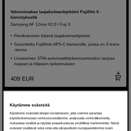
Valovoimakas laajakulmaobjektiivi Fujifilm X -
kiinnityksellä
Samyang AF 12mm f/2,0 / Fuji X
Pienikokoinen kätevä laajakulmaobjektiivi
Suunniteltu Fujifilmin APS-C-kameroille, joissa on X-trans
-kenno
Lineaarinen STM-automaattitarkennusmoottori tarjoaa
nopean ja hiljaisen tarkennuksen
409
EUR
Käytämme evästeitä
Käytämme evästeitä tietojen keräämiseen, jotta voimme parantaa
käyttökokemustasi verkkosivustollamme, analysoida verkkoliikennettä,
mukauttaa sisältöä ja näyttää asiaankuuluvaa yksilöllistä markkinointia. Nämä
evästeet sisältävät sekä omia että ulkopuolisten kumppaneidemme kuten