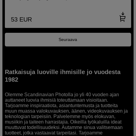
53
EUR
Seuraava
Ratkaisuja luoville ihmisille jo vuodesta
1982
Olemme Scandinavian Photolla jo yli 40 vuoden ajan
auttaneet luovia ihmisiä toteuttamaan visioitaan.
Tarjoamme inspiraatiota, asiantuntemusta ja tuotteita
muun muassa valokuvauksen, äänen, videokuvauksen ja
teknologian tarpeisiin. Palvelemme myös elokuvan,
musiikin ja taiteen harrastajia. Oikeilla työkaluilla ideat
muuttuvat todellisuudeksi. Autamme sinua valitsemaan
tuotteet, jotka vastaavat tarpeitasi. Tarjoamme