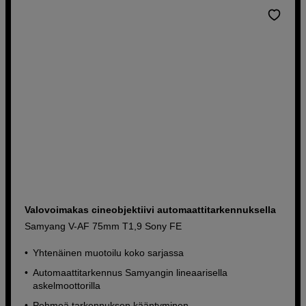
Valovoimakas cineobjektiivi automaattitarkennuksella
Samyang V-AF 75mm T1,9 Sony FE
Yhtenäinen muotoilu koko sarjassa
Automaattitarkennus Samyangin lineaarisella
askelmoottorilla
Pehmeä tarkennuksen kääntyminen