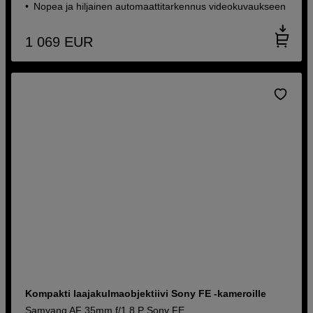
Nopea ja hiljainen automaattitarkennus videokuvaukseen
1 069
EUR
Kompakti laajakulmaobjektiivi Sony FE -kameroille
Samyang AF 35mm f/1,8 P Sony FE