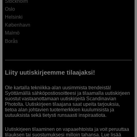
Stockholm
Oslo
Helsinki
København
Malmö
Borås
Liity uutiskirjeemme tilaajaksi!
Ole kartalla tekniikka-alan uusimmista trendeistä!
Syöttämällä sähköpostiosoitteesi ja tilaamalla uutiskirjeen
suostut vastaanottamaan uutiskirjeitä Scandinavian
Photolta. Uutiskirjeen tilaajana saat upeita tarjouksia,
tietoa alan johtavien tuotemerkkien kuulumisista ja
uutuuksista sekä tietysti runsaasti inspiraatiota.
Uutiskirjeen tilaaminen on vapaaehtoista ja voit peruuttaa
tilauksen tai suostumuksesi milloin tahansa. Lue lisää