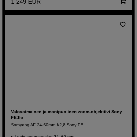
1 249
EUR
Valovoimainen ja monipuolinen zoom-objektiivi Sony
FE:lle
Samyang AF 24-60mm f/2,8 Sony FE
Laaja zoomausalue 24–60 mm