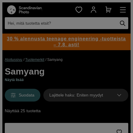
Hei, mitä tuotetta etsit?
30 % alennusta teenage engineering -tuotteista
– 7.8. asti!
Aloitussivu
Tuotemerkit
Samyang
Samyang
Näytä lisää
Suodata
Lajittele haku
:
Eniten myydyt
Näyttää 25 tuotetta