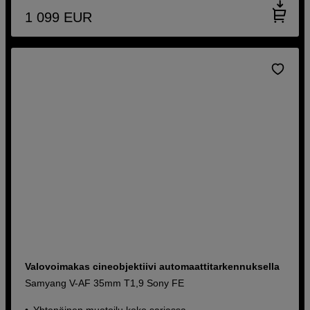
1 099
EUR
Valovoimakas cineobjektiivi automaattitarkennuksella
Samyang V-AF 35mm T1,9 Sony FE
Yhtenäinen muotoilu koko sarjassa