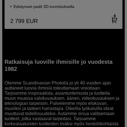
Edistyneet padit 3D-tunnistuksella
2 799
EUR
Ratkaisuja luoville ihmisille jo vuodesta
1982
Olemme Scandinavian Photolla jo yli 40 vuoden ajan
auttaneet luovia ihmisiä toteuttamaan visioitaan.
Tarjoamme inspiraatiota, asiantuntemusta ja tuotteita
muun muassa valokuvauksen, äänen, videokuvauksen ja
teknologian tarpeisiin. Palvelemme myös elokuvan,
musiikin ja taiteen harrastajia. Oikeilla työkaluilla ideat
muuttuvat todellisuudeksi. Autamme sinua valitsemaan
tuotteet, jotka vastaavat tarpeitasi. Tarjoamme
korkealaatuisten tuotteiden lisäksi myös henkilökohtaista