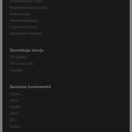
Scandinavian Photo
Myymälät & Aukioloajat
Historiamme
Avoimet työpaikat
Code of Conduct
Ilmiantajien Portaali
Suosittuja sivuja
SP Tykkää
SP Community
Käytetyt
Suositut tuotemerkit
Canon
Sony
Fujifilm
Nikon
DJI
Godox