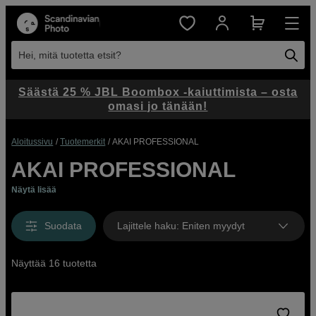
Hei, mitä tuotetta etsit?
Säästä 25 % JBL Boombox -kaiuttimista – osta
omasi jo tänään!
Aloitussivu
Tuotemerkit
AKAI PROFESSIONAL
AKAI PROFESSIONAL
Näytä lisää
Suodata
Lajittele haku
:
Eniten myydyt
Näyttää 16 tuotetta