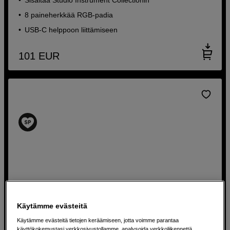
8 paineherkkää RGB-padia
USB-C helppoon liittämiseen
101
EUR
Käytämme evästeitä
Käytämme evästeitä tietojen keräämiseen, jotta voimme parantaa
käyttökokemustasi verkkosivustollamme, analysoida verkkoliikennettä,