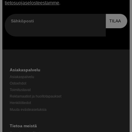
tietosuojaselosteestamme
.
Sähköposti
TILAA
Asiakaspalvelu
Asiakaspalvelu
Ostoehdot
Toimitustavat
Reklamaatiot ja huoltotapaukset
Henkilötiedot
Muuta evästeasetuksia
Tietoa meistä