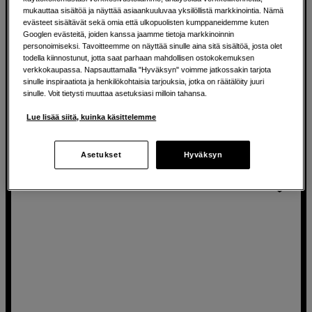
BACK TO WORK
mukauttaa sisältöä ja näyttää asiaankuuluvaa yksilöllistä markkinointia. Nämä
Kompakti MIDI-kontrolleri musiikkituotantoon
evästeet sisältävät sekä omia että ulkopuolisten kumppaneidemme kuten
AKAI PROFESSIONAL MPK Mini IV Black
Googlen evästeitä, joiden kanssa jaamme tietoja markkinoinnin
personoimiseksi. Tavoitteemme on näyttää sinulle aina sitä sisältöä, josta olet
Sisältää Studio Instrument Collectionin
todella kiinnostunut, jotta saat parhaan mahdollisen ostokokemuksen
verkkokaupassa. Napsauttamalla "Hyväksyn" voimme jatkossakin tarjota
8 paineherkkää RGB-padia
sinulle inspiraatiota ja henkilökohtaisia tarjouksia, jotka on räätälöity juuri
sinulle. Voit tietysti muuttaa asetuksiasi milloin tahansa.
USB-C helppoon liittämiseen
Lue lisää siitä, kuinka käsittelemme
102
EUR
Asetukset
Hyväksyn