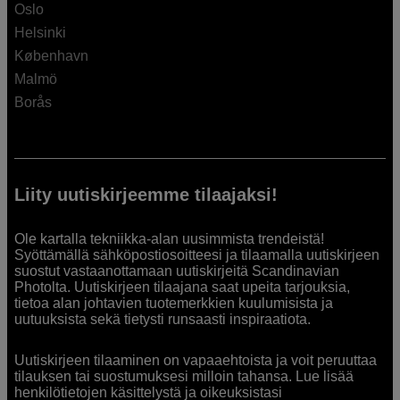
Oslo
Helsinki
København
Malmö
Borås
Liity uutiskirjeemme tilaajaksi!
Ole kartalla tekniikka-alan uusimmista trendeistä!
Syöttämällä sähköpostiosoitteesi ja tilaamalla uutiskirjeen
suostut vastaanottamaan uutiskirjeitä Scandinavian
Photolta. Uutiskirjeen tilaajana saat upeita tarjouksia,
tietoa alan johtavien tuotemerkkien kuulumisista ja
uutuuksista sekä tietysti runsaasti inspiraatiota.
Uutiskirjeen tilaaminen on vapaaehtoista ja voit peruuttaa
tilauksen tai suostumuksesi milloin tahansa. Lue lisää
henkilötietojen käsittelystä ja oikeuksistasi