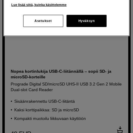
Lue lisää siitä, kuinka käsittelemme
Asetukset
Hyväksyn
Nopea kortinlukija USB-C-liitännällä – sopii SD- ja
microSD-korteille
Prograde Digital SD/microSD UHS-II USB 3.2 Gen 2 Mobile
Dual-slot Card Reader
Sisäänrakennettu USB-C-liitäntä
Kaksi korttipaikkaa: SD ja microSD
Kompakti muotoilu liikkuvaan käyttöön