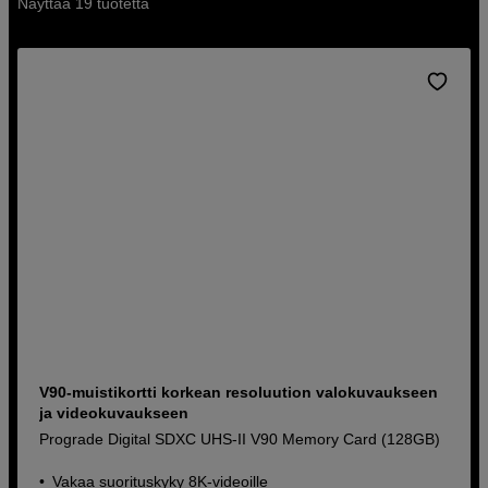
Näyttää 19 tuotetta
on luotettava valinta ammattimaiseen valokuva- ja
videotuotantoon.
V90-muistikortti korkean resoluution valokuvaukseen
ja videokuvaukseen
Prograde Digital SDXC UHS-II V90 Memory Card (128GB)
Vakaa suorituskyky 8K-videoille