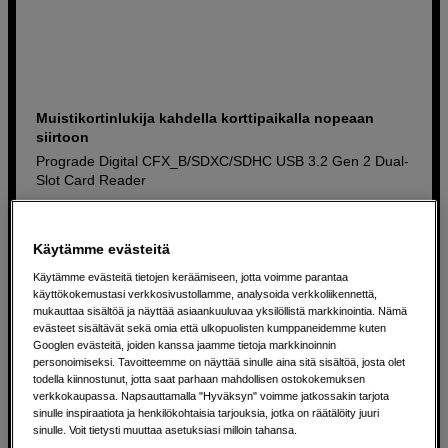
Muistikortinlukija kahdella korttipaikalla nopeaan
siirtoon
Prograde Digital CFX_B/SDXC/SDHC USB 3.2 Gen 2 Dual-
Slot Card Reader
USB 3.2 Gen 2 nopeaan tiedonsiirtoon
Kaksi korttipaikkaa: CFX-B ja SD-korteille
Käytämme evästeitä
Kestävä metallirunko vaativaan ammattikäyttöön
Käytämme evästeitä tietojen keräämiseen, jotta voimme parantaa
käyttökokemustasi verkkosivustollamme, analysoida verkkoliikennettä,
mukauttaa sisältöä ja näyttää asiaankuuluvaa yksilöllistä markkinointia. Nämä
149
EUR
evästeet sisältävät sekä omia että ulkopuolisten kumppaneidemme kuten
Googlen evästeitä, joiden kanssa jaamme tietoja markkinoinnin
personoimiseksi. Tavoitteemme on näyttää sinulle aina sitä sisältöä, josta olet
todella kiinnostunut, jotta saat parhaan mahdollisen ostokokemuksen
verkkokaupassa. Napsauttamalla "Hyväksyn" voimme jatkossakin tarjota
sinulle inspiraatiota ja henkilökohtaisia tarjouksia, jotka on räätälöity juuri
sinulle. Voit tietysti muuttaa asetuksiasi milloin tahansa.