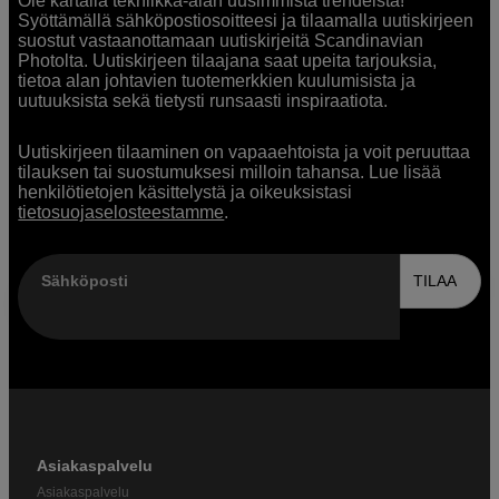
Ole kartalla tekniikka-alan uusimmista trendeistä!
Syöttämällä sähköpostiosoitteesi ja tilaamalla uutiskirjeen
suostut vastaanottamaan uutiskirjeitä Scandinavian
Photolta. Uutiskirjeen tilaajana saat upeita tarjouksia,
tietoa alan johtavien tuotemerkkien kuulumisista ja
uutuuksista sekä tietysti runsaasti inspiraatiota.
Uutiskirjeen tilaaminen on vapaaehtoista ja voit peruuttaa
tilauksen tai suostumuksesi milloin tahansa. Lue lisää
henkilötietojen käsittelystä ja oikeuksistasi
tietosuojaselosteestamme
.
Sähköposti
TILAA
Asiakaspalvelu
Asiakaspalvelu