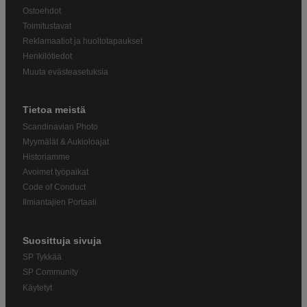
Ostoehdot
Toimitustavat
Reklamaatiot ja huoltotapaukset
Henkilötiedot
Muuta evästeasetuksia
Tietoa meistä
Scandinavian Photo
Myymälät & Aukioloajat
Historiamme
Avoimet työpaikat
Code of Conduct
Ilmiantajien Portaali
Suosittuja sivuja
SP Tykkää
SP Community
Käytetyt