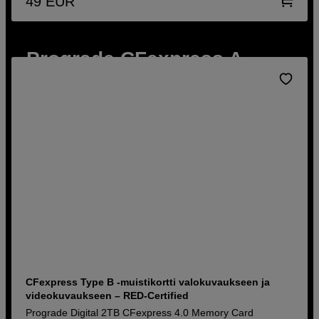
49
EUR
Prograde CFexpress A
För Sonys mest krävande workflows
Köp nu
CFexpress Type B -muistikortti valokuvaukseen ja
videokuvaukseen – RED-Certified
Prograde Digital 2TB CFexpress 4.0 Memory Card