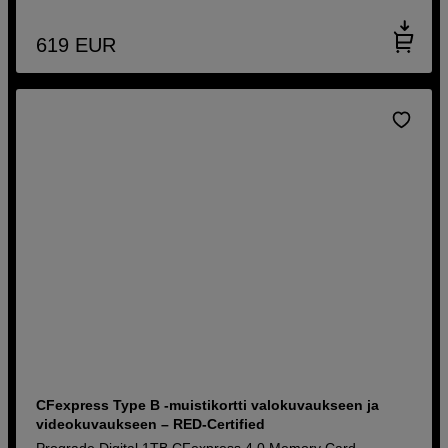
619
EUR
CFexpress Type B -muistikortti valokuvaukseen ja
videokuvaukseen – RED-Certified
Prograde Digital 1TB CFexpress 4.0 Memory Card