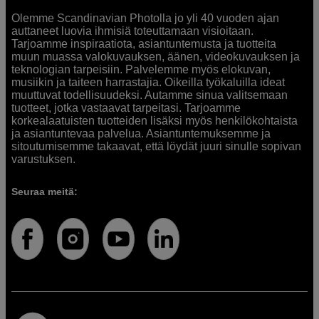
Olemme Scandinavian Photolla jo yli 40 vuoden ajan
auttaneet luovia ihmisiä toteuttamaan visioitaan.
Tarjoamme inspiraatiota, asiantuntemusta ja tuotteita
muun muassa valokuvauksen, äänen, videokuvauksen ja
teknologian tarpeisiin. Palvelemme myös elokuvan,
musiikin ja taiteen harrastajia. Oikeilla työkaluilla ideat
muuttuvat todellisuudeksi. Autamme sinua valitsemaan
tuotteet, jotka vastaavat tarpeitasi. Tarjoamme
korkealaatuisten tuotteiden lisäksi myös henkilökohtaista
ja asiantuntevaa palvelua. Asiantuntemuksemme ja
sitoutumisemme takaavat, että löydät juuri sinulle sopivan
varustuksen.
Seuraa meitä: