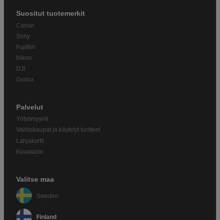
Suositut tuotemerkit
Canon
Sony
Fujifilm
Nikon
DJI
Godox
Palvelut
Yritysmyynti
Vaihtokaupat ja käytetyt tuotteet
Lahjakortti
Kuvataide
Valitse maa
Sweden
Finland