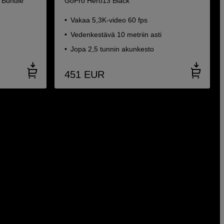
 Bundle
GoPro Hero13 Black
Vakaa 5,3K-video 60 fps
Vedenkestävä 10 metriin asti
Jopa 2,5 tunnin akunkesto
451
EUR