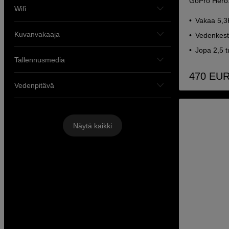
GoPro Hero
Wifi
Vakaa 5,3
Kuvanvakaaja
Vedenkestä
Jopa 2,5 
Tallennusmedia
470
EU
Vedenpitävä
Näytä kaikki