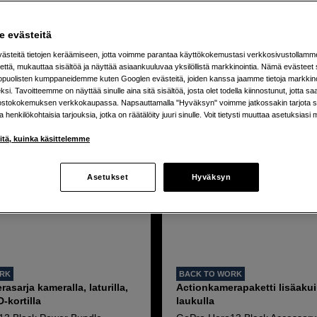
uotetta
 evästeitä
steitä tietojen keräämiseen, jotta voimme parantaa käyttökokemustasi verkkosivustollamm
että, mukauttaa sisältöä ja näyttää asiaankuuluvaa yksilöllistä markkinointia. Nämä evästeet 
kopuolisten kumppaneidemme kuten Googlen evästeitä, joiden kanssa jaamme tietoja markkin
si. Tavoitteemme on näyttää sinulle aina sitä sisältöä, josta olet todella kiinnostunut, jotta s
ostokokemuksen verkkokaupassa. Napsauttamalla "Hyväksyn" voimme jatkossakin tarjota si
ja henkilökohtaisia tarjouksia, jotka on räätälöity juuri sinulle. Voit tietysti muuttaa asetuksiasi 
iitä, kuinka käsittelemme
Asetukset
Hyväksyn
ORK
BACK TO WORK
asarja kameralla, laturilla,
Actionkamerapaketti lisäakuil
D-kortilla
laukulla