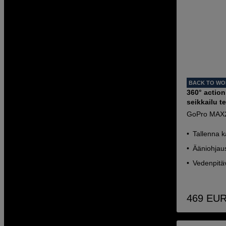
BACK TO W
360° actio
seikkailu 
GoPro MAX
Tallenna k
Ääniohjaus
Vedenpitäv
469
EU