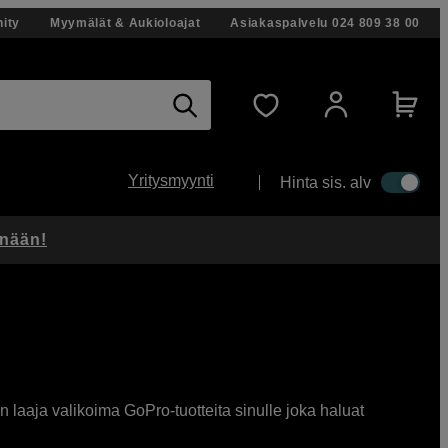
ity
Myymälät & Aukioloajat
Asiakaspalvelu
024 809 38 00
Yritysmyynti
Hinta sis. alv
änään!
 laaja valikoima GoPro-tuotteita sinulle joka haluat