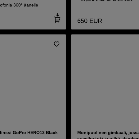
ofonia 360° äänelle
R
650
EUR
linssi GoPro HERO13 Black
Monipuolinen gimbaali, joss
sovellustuki ja pitkä akunke