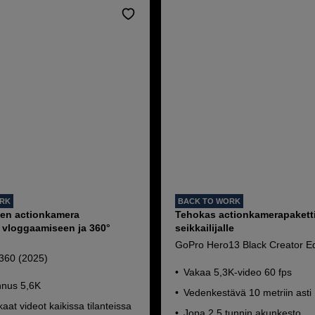
ORK
BACK TO WORK
en actionkamera
Tehokas actionkamerapakett
, vloggaamiseen ja 360°
seikkailijalle
GoPro Hero13 Black Creator Ed
360 (2025)
Vakaa 5,3K-video 60 fps
nnus 5,6K
Vedenkestävä 10 metriin asti
kaat videot kaikissa tilanteissa
Jopa 2,5 tunnin akunkesto