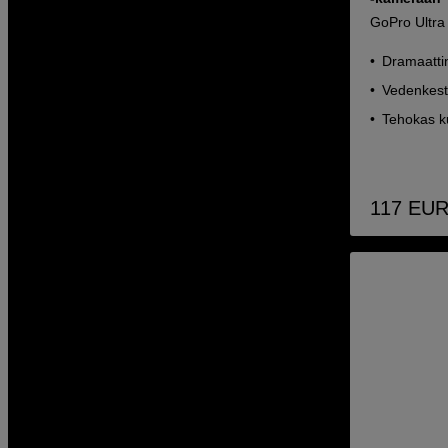
GoPro Ultr
Dramaatti
Vedenkest
Tehokas k
117
EU