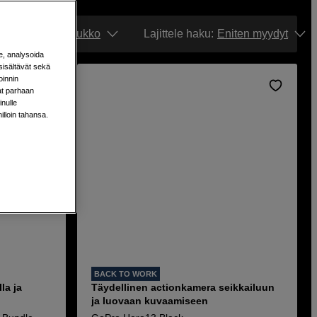
Näytä:
Ruudukko
Lajittele haku
:
Eniten myydyt
e, analysoida
sisältävät sekä
oinnin
aat parhaan
nulle
milloin tahansa.
BACK TO WORK
la ja
Täydellinen actionkamera seikkailuun
ja luovaan kuvaamiseen