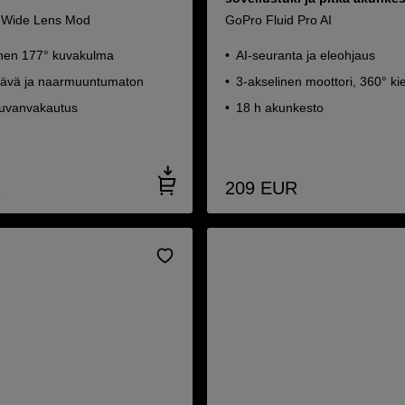
a Wide Lens Mod
GoPro Fluid Pro AI
nen 177° kuvakulma
AI-seuranta ja eleohjaus
ävä ja naarmuuntumaton
3-akselinen moottori, 360° ki
uvanvakautus
18 h akunkesto
R
209
EUR