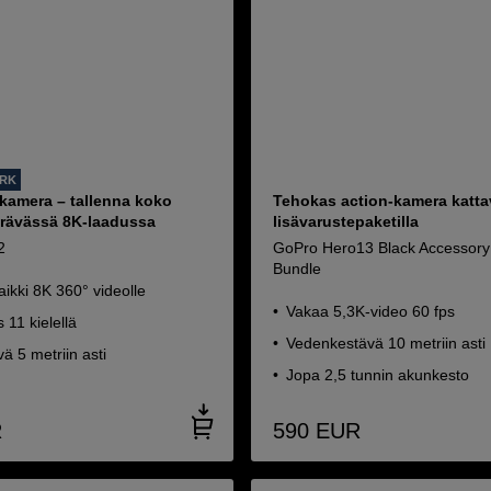
ORK
nkamera – tallenna koko
Tehokas action-kamera katta
terävässä 8K-laadussa
lisävarustepaketilla
2
GoPro Hero13 Black Accessory
Bundle
aikki 8K 360° videolle
Vakaa 5,3K-video 60 fps
 11 kielellä
Vedenkestävä 10 metriin asti
ä 5 metriin asti
Jopa 2,5 tunnin akunkesto
R
590
EUR