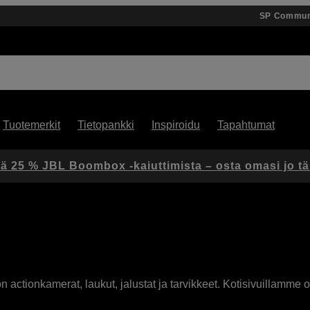
SP Commun
Tuotemerkit
Tietopankki
Inspiroidu
Tapahtumat
ä 25 % JBL Boombox -kaiuttimista – osta omasi jo t
actionkamerat, laukut, jalustat ja tarvikkeet. Kotisivuillamme on