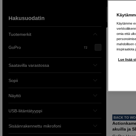
Näyttää 72 t
Käytämme
Hakusuodatin
Käytämme evä
verkkoliikenn
Tuotemerkit
omia että ul
personoimisek
mahdollisen 
GoPro
72
inspiraatiota 
Lue lisää s
Saatavilla varastossa
Sopii
Näyttö
USB-liitäntätyyppi
BACK TO W
Actionkamer
Sisäänrakennettu mikrofoni
akuilla ja S