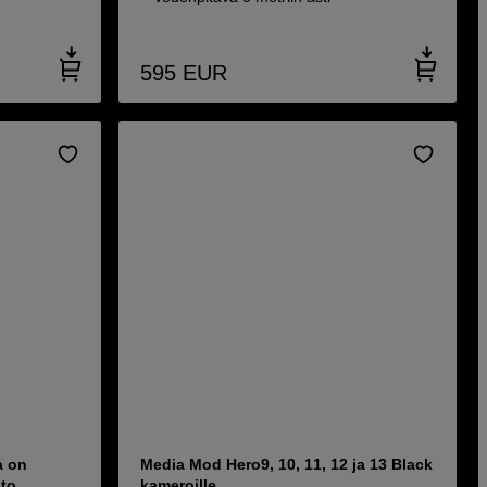
595
EUR
a on
Media Mod Hero9, 10, 11, 12 ja 13 Black
sto
kameroille