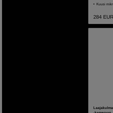
Kuusi mikr
284
EU
Laajakulma
-kameraan