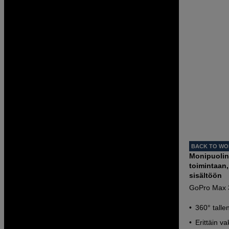
BACK TO W
Monipuolin
toimintaan
sisältöön
GoPro Max 
360° talle
Erittäin va