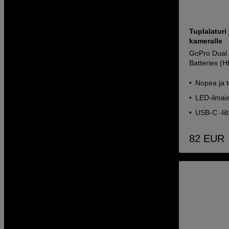
Tuplalaturi
kameralle
GoPro Dual 
Batteries (
Nopea ja 
LED-ilmais
USB-C -lii
82
EUR