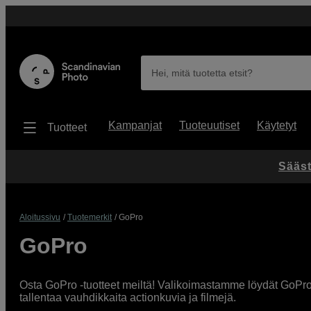
Hei, mitä tuotetta etsit?
Kampanjat
Tuoteuutiset
Käytetyt
Tuotteet
Sääst
Aloitussivu
Tuotemerkit
GoPro
GoPro
Osta GoPro -tuotteet meiltä! Valikoimastamme löydät GoPron 
tallentaa vauhdikkaita actionkuvia ja filmejä.