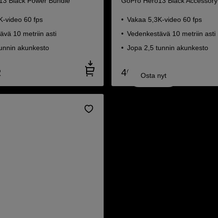
13 Black Power Bundle
GoPro Hero13 Black Accessory
K-video 60 fps
Vakaa 5,3K-video 60 fps
vä 10 metriin asti
Vedenkestävä 10 metriin asti
tunnin akunkesto
Jopa 2,5 tunnin akunkesto
R
465
EUR
Osta nyt