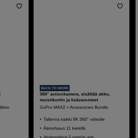
BACK TO WORK
i
360° actionkamera, sisältää akku,
muistikortin ja lisävarusteet
ition
GoPro MAX2 + Accessories Bundle
Tallenna kaikki 8K 360° videolle
Ääniohjaus 11 kielellä
Vedenpitävä 5 metriin asti