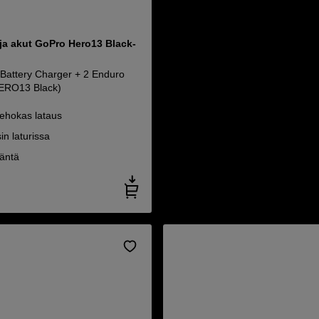
 ja akut GoPro Hero13 Black-
Battery Charger + 2 Enduro
HERO13 Black)
tehokas lataus
in laturissa
täntä