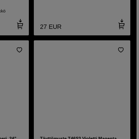
kkö
27
EUR
eri, 24"
Täyttömuste T46S3 Violetti Magenta