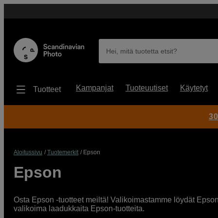
Hei, mitä tuotetta etsit?
Kampanjat
Tuoteuutiset
Käytetyt
Tuotteet
30
Aloitussivu
Tuotemerkit
Epson
Epson
Osta Epson -tuotteet meiltä! Valikoimastamme löydät Epsonin 
valikoima laadukkaita Epson-tuotteita.