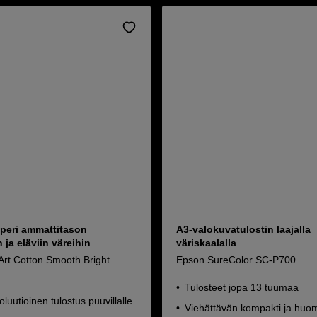
aperi ammattitason
A3-valokuvatulostin laajalla
 ja eläviin väreihin
väriskaalalla
Art Cotton Smooth Bright
Epson SureColor SC-P700
Tulosteet jopa 13 tuumaa
luutioinen tulostus puuvillalle
Viehättävän kompakti ja hu