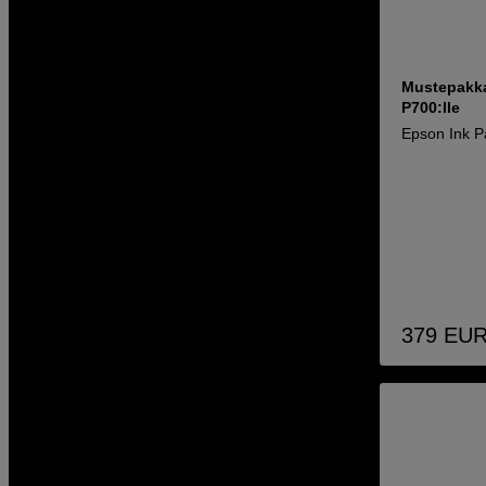
Mustepakka
P700:lle
Epson Ink P
379
EU