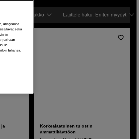
Näytä:
Ruudukko
Lajittele haku
:
Eniten myydyt
e, analysoida
sisältävät sekä
oinnin
aat parhaan
nulle
milloin tahansa.
 ja
Korkealaatuinen tulostin
ammattikäyttöön