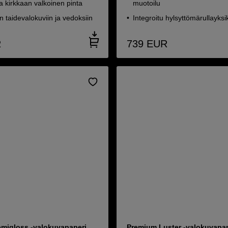
a kirkkaan valkoinen pinta
muotoilu
n taidevalokuviin ja vedoksiin
Integroitu hylsyttömärullayksi
R
739
EUR
migloss -valokuvapaperi,
Premium Luster -valokuvapap