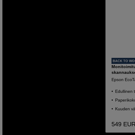
BACK TO W
Monitoimitu
skannaukse
Epson EcoT
Edullinen 
Paperikok
Kuuden vä
549
EU