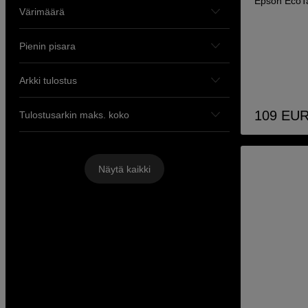
Epson EcoTa
Värimäärä
Pienin pisara
Arkki tulostus
109
EU
Tulostusarkin maks. koko
Näytä kaikki