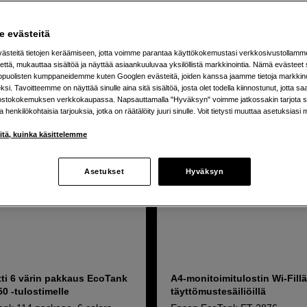
tuotetta
 evästeitä
steitä tietojen keräämiseen, jotta voimme parantaa käyttökokemustasi verkkosivustollamm
että, mukauttaa sisältöä ja näyttää asiaankuuluvaa yksilöllistä markkinointia. Nämä evästeet 
kopuolisten kumppaneidemme kuten Googlen evästeitä, joiden kanssa jaamme tietoja markkin
si. Tavoitteemme on näyttää sinulle aina sitä sisältöä, josta olet todella kiinnostunut, jotta s
ostokokemuksen verkkokaupassa. Napsauttamalla "Hyväksyn" voimme jatkossakin tarjota si
ja henkilökohtaisia tarjouksia, jotka on räätälöity juuri sinulle. Voit tietysti muuttaa asetuksiasi 
iitä, kuinka käsittelemme
Asetukset
Hyväksyn
ti 6 värin pakkaus EcoTank
A4-monitoimitulostin Wi-Fillä
0 -tulostimelle
täyttömustesäiliöillä