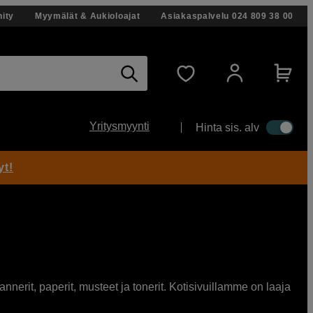
ity
Myymälät & Aukioloajat
Asiakaspalvelu
024 809 38 00
Yritysmyynti
Hinta sis. alv
yt!
nerit, paperit, musteet ja tonerit. Kotisivuillamme on laaja