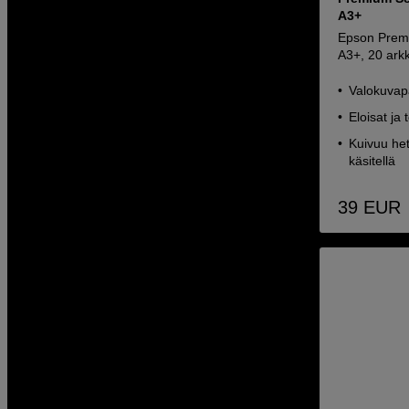
A3+
Epson Prem
A3+, 20 arkk
Valokuvapa
Eloisat ja
Kuivuu het
käsitellä
39
EUR