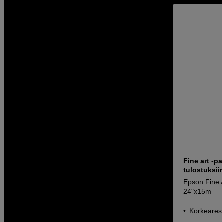
Fine art -p
tulostuksiin
Epson Fine 
24"x15m
Korkeareso