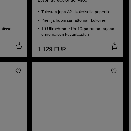
Epson SureColor SC-P900
Tulostaa jopa A2+ kokoiselle paperille
Pieni ja huomaamattoman kokoinen
atissa
10 Ultrachrome Pro10-patruuna tarjoaa
erinomaisen kuvanlaadun
1 129
EUR