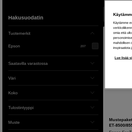
Näyttää 207 
Käytämme
Hakusuodatin
Käytämme evä
verkkoliikenn
Tuotemerkit
omia että ul
personoimisek
mahdollisen 
Epson
207
inspiraatiota 
Lue lisää s
Saatavilla varastossa
Väri
Koko
Tulostintyyppi
Mustepaket
Muste
ET-8500/855