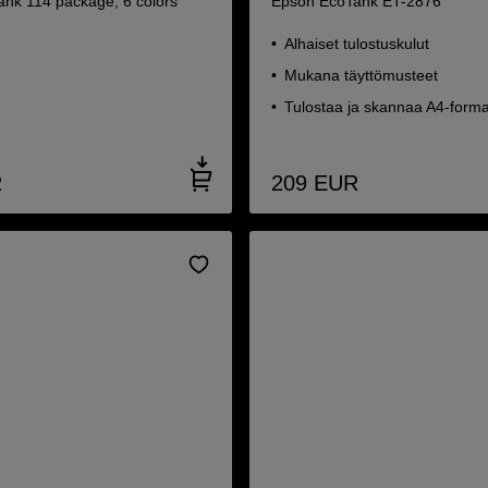
nk 114 package, 6 colors
Epson EcoTank ET-2876
Alhaiset tulostuskulut
Mukana täyttömusteet
Tulostaa ja skannaa A4-forma
R
209
EUR