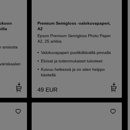
kokoon
Premium Semigloss -valokuvapaperi,
illa
A2
Epson Premium Semigloss Photo Paper
A2, 25 arkkia
n ansiosta
Valokuvapaperi puolikiiltävällä pinnalla
Eloisat ja todenmukaiset tulosteet
 väriskaalan
Kuivuu hetkessä ja on siten helppo
käsitellä
49
EUR