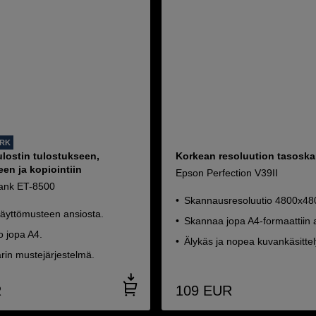
ORK
lostin tulostukseen,
Korkean resoluution tasoska
en ja kopiointiin
Epson Perfection V39II
ank ET-8500
Skannausresoluutio 4800x48
täyttömusteen ansiosta.
Skannaa jopa A4-formaattiin a
o jopa A4.
Älykäs ja nopea kuvankäsittel
rin mustejärjestelmä.
R
109
EUR