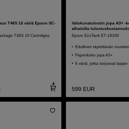
us T46S 10 väriä Epson SC-
Valokuvatulostin jopa A3+ -
alhaisilla tulostuskustannuks
ackage T46S 10 Cartridges
Epson EcoTank ET-18100
Edullinen täytettävän mustee
Paperikoko jopa A3+
6 väriä, jotka tarjoavat laajan
R
599
EUR