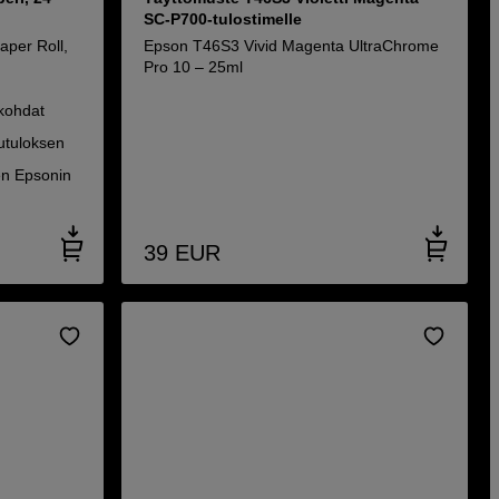
SC-P700-tulostimelle
per Roll,
Epson T46S3 Vivid Magenta UltraChrome
Pro 10 – 25ml
skohdat
putuloksen
en Epsonin
39
EUR