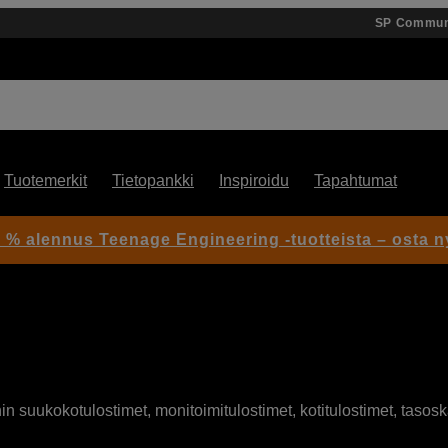
SP Commun
Tuotemerkit
Tietopankki
Inspiroidu
Tapahtumat
 % alennus Teenage Engineering -tuotteista – osta n
suukokotulostimet, monitoimitulostimet, kotitulostimet, tasoskan