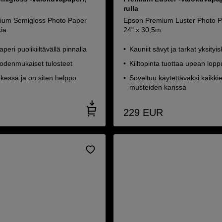
rulla
ium Semigloss Photo Paper
Epson Premium Luster Photo Pa
ia
24" x 30,5m
peri puolikiiltävällä pinnalla
Kauniit sävyt ja tarkat yksityi
 todenmukaiset tulosteet
Kiiltopinta tuottaa upean lop
kessä ja on siten helppo
Soveltuu käytettäväksi kaikki
musteiden kanssa
229
EUR