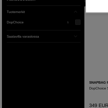
Tuotemerkit
DopChoice
1
Saatavilla varastossa
SNAPBAG fo
DopChoice 
349
EU