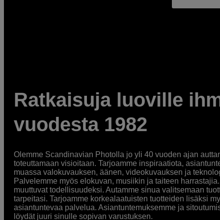
Ratkaisuja luoville ihm
vuodesta 1982
Olemme Scandinavian Photolla jo yli 40 vuoden ajan auttan
toteuttamaan visioitaan. Tarjoamme inspiraatiota, asiantunt
muassa valokuvauksen, äänen, videokuvauksen ja teknologi
Palvelemme myös elokuvan, musiikin ja taiteen harrastajia. O
muuttuvat todellisuudeksi. Autamme sinua valitsemaan tuott
tarpeitasi. Tarjoamme korkealaatuisten tuotteiden lisäksi m
asiantuntevaa palvelua. Asiantuntemuksemme ja sitoutumi
löydät juuri sinulle sopivan varustuksen.