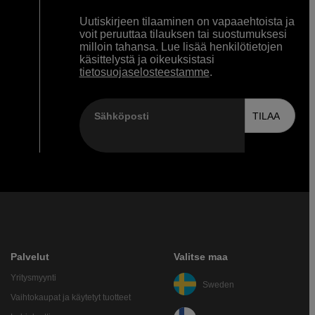
Uutiskirjeen tilaaminen on vapaaehtoista ja
voit peruuttaa tilauksen tai suostumuksesi
milloin tahansa. Lue lisää henkilötietojen
käsittelystä ja oikeuksistasi
tietosuojaselosteestamme
.
Sähköposti
TILAA
Palvelut
Valitse maa
Yritysmyynti
Sweden
Vaihtokaupat ja käytetyt tuotteet