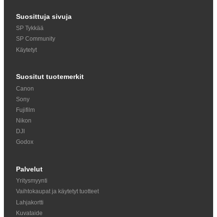
Suosittuja sivuja
SP Tykkää
SP Community
Käytetyt
Suositut tuotemerkit
Canon
Sony
Fujifilm
Nikon
DJI
Godox
Palvelut
Yritysmyynti
Vaihtokaupat ja käytetyt tuotteet
Lahjakortti
Kuvataide