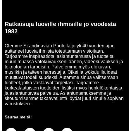
Ratkaisuja luoville ihmisille jo vuodesta
1982
Olemme Scandinavian Photolla jo yli 40 vuoden ajan
auttaneet luovia ihmisiä toteuttamaan visioitaan.
Tarjoamme inspiraatiota, asiantuntemusta ja tuotteita
muun muassa valokuvauksen, äänen, videokuvauksen ja
teknologian tarpeisiin. Palvelemme myös elokuvan,
musiikin ja taiteen harrastajia. Oikeilla työkaluilla ideat
muuttuvat todellisuudeksi. Autamme sinua valitsemaan
tuotteet, jotka vastaavat tarpeitasi. Tarjoamme
korkealaatuisten tuotteiden lisäksi myös henkilökohtaista
ja asiantuntevaa palvelua. Asiantuntemuksemme ja
sitoutumisemme takaavat, että löydät juuri sinulle sopivan
varustuksen.
Seuraa meitä: