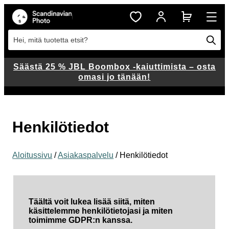
Hei, mitä tuotetta etsit?
Säästä 25 % JBL Boombox -kaiuttimista – osta
omasi jo tänään!
Henkilötiedot
Aloitussivu
/
Asiakaspalvelu
/ Henkilötiedot
Täältä voit lukea lisää siitä, miten
käsittelemme henkilötietojasi ja miten
toimimme GDPR:n kanssa.