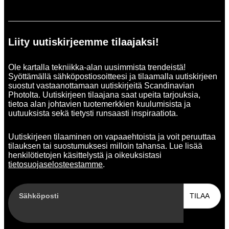
Liity uutiskirjeemme tilaajaksi!
Ole kartalla tekniikka-alan uusimmista trendeistä!
Syöttämällä sähköpostiosoitteesi ja tilaamalla uutiskirjeen
suostut vastaanottamaan uutiskirjeitä Scandinavian
Photolta. Uutiskirjeen tilaajana saat upeita tarjouksia,
tietoa alan johtavien tuotemerkkien kuulumisista ja
uutuuksista sekä tietysti runsaasti inspiraatiota.
Uutiskirjeen tilaaminen on vapaaehtoista ja voit peruuttaa
tilauksen tai suostumuksesi milloin tahansa. Lue lisää
henkilötietojen käsittelystä ja oikeuksistasi
tietosuojaselosteestamme
.
Sähköposti
TILAA