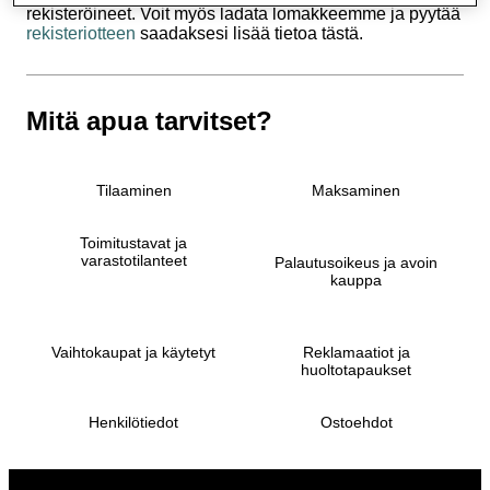
rekisteröineet. Voit myös ladata lomakkeemme ja pyytää
rekisteriotteen
saadaksesi lisää tietoa tästä.
Mitä apua tarvitset?
Tilaaminen
Maksaminen
Toimitustavat ja
varastotilanteet
Palautusoikeus ja avoin
kauppa
Vaihtokaupat ja käytetyt
Reklamaatiot ja
huoltotapaukset
Henkilötiedot
Ostoehdot