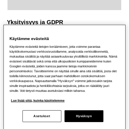
Yksityisyys ja GDPR
Scandinavian Photo toimii meille toimittamiesi
Käytämme evästeitä
henkilötietojen rekisterinpitäjänä ja on vastuussa
henkilötiedoistasi sovellettavan tietosuojalain
Käytämme evästeitä tietojen keräämiseen, jotta voimme parantaa
mukaisesti.
Tietosuojakäytännössämme
kerromme,
käyttökokemustasi verkkosivustollamme, analysoida verkkoliikennettä,
miten käsittelemme henkilötietojasi, kun käyt
mukauttaa sisältöä ja näyttää asiaankuuluvaa yksilöllistä markkinointia. Nämä
evästeet sisältävät sekä omia että ulkopuolisten kumppaneidemme kuten
verkkosivuillamme, rekisteröit itsellesi käyttäjätilin tai
Googlen evästeitä, joiden kanssa jaamme tietoja markkinoinnin
kun olet jollain muulla tavalla yhteydessä meihin. Tässä
personoimiseksi. Tavoitteemme on näyttää sinulle aina sitä sisältöä, josta olet
käytännössä on lisäksi tietoja henkilötietojesi käsittelyyn
todella kiinnostunut, jotta saat parhaan mahdollisen ostokokemuksen
liittyvistä yleisen tietosuoja-asetuksen (GDPR)
verkkokaupassa. Napsauttamalla "Hyväksyn" voimme jatkossakin tarjota
mukaisista oikeuksistasi.
sinulle inspiraatiota ja henkilökohtaisia tarjouksia, jotka on räätälöity juuri
sinulle. Voit tietysti muuttaa asetuksiasi milloin tahansa.
Voit milloin tahansa rajoittaa tietojesi käyttöä
Lue lisää siitä, kuinka käsittelemme
muuttamalla asetuksiasi verkkosivustollamme tai
ottamalla yhteyttä asiakaspalveluumme
. Jos olet
uutiskirjeen tilaaja, voit halutessasi peruuttaa
Asetukset
Hyväksyn
uutiskirjeen tilauksen klikkaamalla uutiskirjeen
alareunasta löytyvää linkkiä. Omilta sivuilta löydät kaikki
tiedot siitä, mitä henkilötietoja olemme sinusta