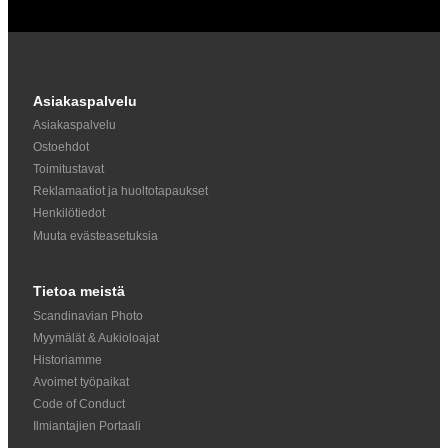
Asiakaspalvelu
Asiakaspalvelu
Ostoehdot
Toimitustavat
Reklamaatiot ja huoltotapaukset
Henkilötiedot
Muuta evästeasetuksia
Tietoa meistä
Scandinavian Photo
Myymälät & Aukioloajat
Historiamme
Avoimet työpaikat
Code of Conduct
Ilmiantajien Portaali