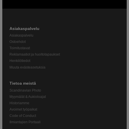
Asiakaspalvelu
Asiakaspalvelu
Ostoehdot
Toimitustavat
Reklamaatiot ja huoltotapaukset
Henkilötiedot
Muuta evästeasetuksia
Tietoa meistä
Scandinavian Photo
Myymälät & Aukioloajat
Historiamme
Avoimet työpaikat
Code of Conduct
Ilmiantajien Portaali