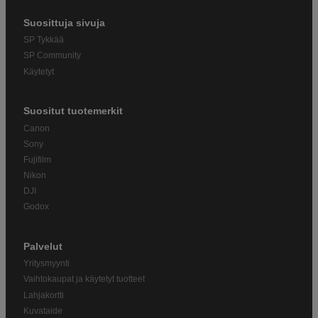
Suosittuja sivuja
SP Tykkää
SP Community
Käytetyt
Suositut tuotemerkit
Canon
Sony
Fujifilm
Nikon
DJI
Godox
Palvelut
Yritysmyynti
Vaihtokaupat ja käytetyt tuotteet
Lahjakortti
Kuvataide