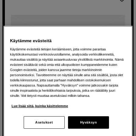
Käytämme evästeitä
Käytämme evästeitä tietojen keräämiseen, jotta voimme parantaa
käyttökokemustasi verkkosivustollamme, analysoida verkkoliikennettä,
mukauttaa sisältöä ja näyttää asiaankuuluvaa yksilöllistä markkinointia. Nämä
evästeet sisältävät sekä omia että ulkopuolisten kumppaneidemme kuten
Googlen evästeitä, joiden kanssa jaamme tietoja markkinoinnin
personoimiseksi. Tavoitteemme on näyttää sinulle aina sitä sisältöä, josta olet
todella kiinnostunut, jotta saat parhaan mahdollisen ostokokemuksen
Kameralevy BD700 Nikon D700:lle
verkkokaupassa. Napsauttamalla "Hyväksyn" voimme jatkossakin tarjota
sinulle inspiraatiota ja henkilökohtaisia tarjouksia, jotka on räätälöity juuri
Really Right Stuff Kameralevy BD700 Nikon D700:lle
sinulle. Voit tietysti muuttaa asetuksiasi milloin tahansa.
Lue lisää siitä, kuinka käsittelemme
66
EUR
Asetukset
Hyväksyn