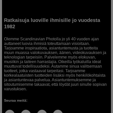
Ratkaisuja luoville ihmisille jo vuodesta
1982
Olemme Scandinavian Photolla jo yli 40 vuoden ajan
auttaneet luovia ihmisiä toteuttamaan visioitaan.
Tarjoamme inspiraatiota, asiantuntemusta ja tuotteita
muun muassa valokuvauksen, äänen, videokuvauksen ja
teknologian tarpeisiin. Palvelemme myös elokuvan,
musiikin ja taiteen harrastajia. Oikeilla työkaluilla ideat
muuttuvat todellisuudeksi. Autamme sinua valitsemaan
tuotteet, jotka vastaavat tarpeitasi. Tarjoamme
korkealaatuisten tuotteiden lisäksi myös henkilökohtaista
ja asiantuntevaa palvelua. Asiantuntemuksemme ja
sitoutumisemme takaavat, että löydät juuri sinulle sopivan
varustuksen.
Seuraa meitä: