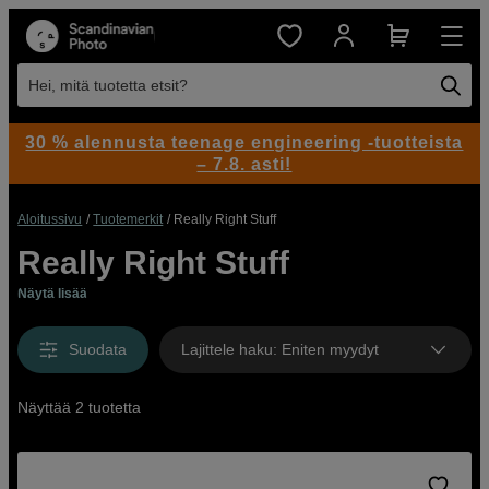
Hei, mitä tuotetta etsit?
30 % alennusta teenage engineering -tuotteista
– 7.8. asti!
Aloitussivu
Tuotemerkit
Really Right Stuff
Really Right Stuff
Näytä lisää
Suodata
Lajittele haku
:
Eniten myydyt
Näyttää 2 tuotetta