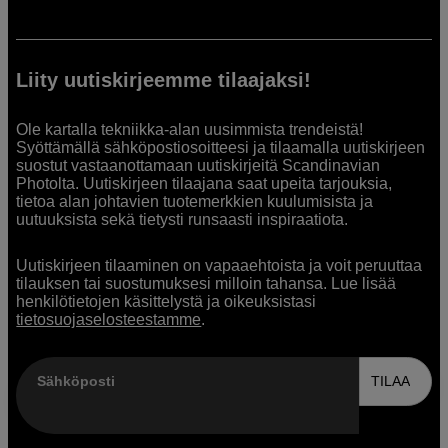
Liity uutiskirjeemme tilaajaksi!
Ole kartalla tekniikka-alan uusimmista trendeistä!
Syöttämällä sähköpostiosoitteesi ja tilaamalla uutiskirjeen
suostut vastaanottamaan uutiskirjeitä Scandinavian
Photolta. Uutiskirjeen tilaajana saat upeita tarjouksia,
tietoa alan johtavien tuotemerkkien kuulumisista ja
uutuuksista sekä tietysti runsaasti inspiraatiota.
Uutiskirjeen tilaaminen on vapaaehtoista ja voit peruuttaa
tilauksen tai suostumuksesi milloin tahansa. Lue lisää
henkilötietojen käsittelystä ja oikeuksistasi
tietosuojaselosteestamme
.
Sähköposti
TILAA