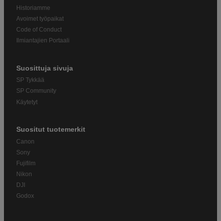
Historiamme
Avoimet työpaikat
Code of Conduct
Ilmiantajien Portaali
Suosittuja sivuja
SP Tykkää
SP Community
Käytetyt
Suositut tuotemerkit
Canon
Sony
Fujifilm
Nikon
DJI
Godox