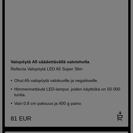
Valopöytä A5 säädettävällä valoteholla
Reflecta Valopöytä LED A5 Super Slim
Ohut A5-valopöytä valokuville ja negatiiveille.
Himmennettävät LED-lamput, joiden käyttöikä on 50 000
tuntia.
Vain 0,8 cm paksuus ja 400 g paino.
81
EUR