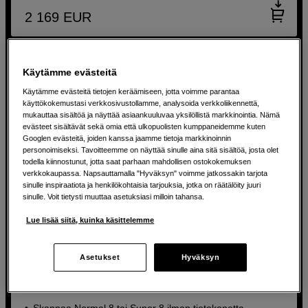
2 169
EUR
Käytämme evästeitä
Käytämme evästeitä tietojen keräämiseen, jotta voimme parantaa
käyttökokemustasi verkkosivustollamme, analysoida verkkoliikennettä,
mukauttaa sisältöä ja näyttää asiaankuuluvaa yksilöllistä markkinointia. Nämä
evästeet sisältävät sekä omia että ulkopuolisten kumppaneidemme kuten
Googlen evästeitä, joiden kanssa jaamme tietoja markkinoinnin
personoimiseksi. Tavoitteemme on näyttää sinulle aina sitä sisältöä, josta olet
todella kiinnostunut, jotta saat parhaan mahdollisen ostokokemuksen
verkkokaupassa. Napsauttamalla "Hyväksyn" voimme jatkossakin tarjota
sinulle inspiraatiota ja henkilökohtaisia tarjouksia, jotka on räätälöity juuri
sinulle. Voit tietysti muuttaa asetuksiasi milloin tahansa.
Lue lisää siitä, kuinka käsittelemme
Asetukset
Hyväksyn
Tallenna Super 8 -filmisi digitaaliseen muotoon
Reflecta Super 8 Film Scan
Skannaa Normal 8 tai Super 8 ilman tietokonetta