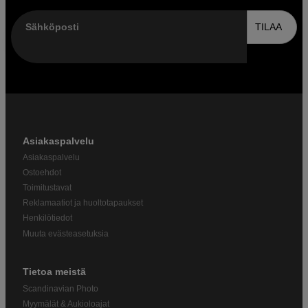
Sähköposti
TILAA
Asiakaspalvelu
Asiakaspalvelu
Ostoehdot
Toimitustavat
Reklamaatiot ja huoltotapaukset
Henkilötiedot
Muuta evästeasetuksia
Tietoa meistä
Scandinavian Photo
Myymälät & Aukioloajat