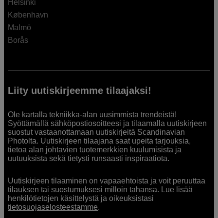
Helsinki
København
Malmö
Borås
Liity uutiskirjeemme tilaajaksi!
Ole kartalla tekniikka-alan uusimmista trendeistä!
Syöttämällä sähköpostiosoitteesi ja tilaamalla uutiskirjeen
suostut vastaanottamaan uutiskirjeitä Scandinavian
Photolta. Uutiskirjeen tilaajana saat upeita tarjouksia,
tietoa alan johtavien tuotemerkkien kuulumisista ja
uutuuksista sekä tietysti runsaasti inspiraatiota.
Uutiskirjeen tilaaminen on vapaaehtoista ja voit peruuttaa
tilauksen tai suostumuksesi milloin tahansa. Lue lisää
henkilötietojen käsittelystä ja oikeuksistasi
tietosuojaselosteestamme
.