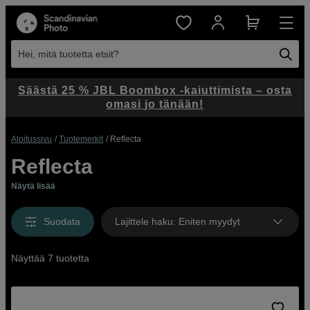
Hei, mitä tuotetta etsit?
Säästä 25 % JBL Boombox -kaiuttimista – osta
omasi jo tänään!
Aloitussivu
Tuotemerkit
Reflecta
Reflecta
Näytä lisää
Suodata
Lajittele haku
:
Eniten myydyt
Näyttää 7 tuotetta