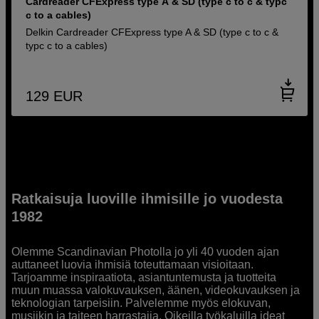
Cardreader CFExpress type A & SD (type c to c & typc
c to a cables)
Delkin Cardreader CFExpress type A & SD (type c to c &
typc c to a cables)
129
EUR
Ratkaisuja luoville ihmisille jo vuodesta
1982
Olemme Scandinavian Photolla jo yli 40 vuoden ajan
auttaneet luovia ihmisiä toteuttamaan visioitaan.
Tarjoamme inspiraatiota, asiantuntemusta ja tuotteita
muun muassa valokuvauksen, äänen, videokuvauksen ja
teknologian tarpeisiin. Palvelemme myös elokuvan,
musiikin ja taiteen harrastajia. Oikeilla työkaluilla ideat