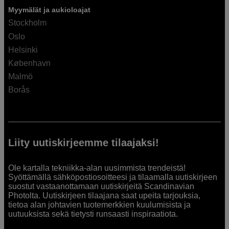
Myymälät ja aukioloajat
Stockholm
Oslo
Helsinki
København
Malmö
Borås
Liity uutiskirjeemme tilaajaksi!
Ole kartalla tekniikka-alan uusimmista trendeistä!
Syöttämällä sähköpostiosoitteesi ja tilaamalla uutiskirjeen
suostut vastaanottamaan uutiskirjeitä Scandinavian
Photolta. Uutiskirjeen tilaajana saat upeita tarjouksia,
tietoa alan johtavien tuotemerkkien kuulumisista ja
uutuuksista sekä tietysti runsaasti inspiraatiota.