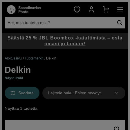
Hei, mitä tuotetta etsit?
Säästä 25 % JBL Boombox -kaiuttimista – osta
omasi jo tänään!
Aloitussivu
Tuotemerkit
Delkin
Delkin
Näytä lisää
Suodata
Lajittele haku
:
Eniten myydyt
Näyttää 3 tuotetta