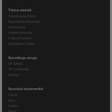
Tietoa meistä
Scandinavian Photo
Myymälät & Aukioloajat
Historiamme
Avoimet työpaikat
Code of Conduct
Ilmiantajien Portaali
Suosittuja sivuja
SP Tykkää
SP Community
Käytetyt
Suositut tuotemerkit
Canon
Sony
Fujifilm
Nikon