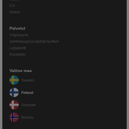
DJI
Godox
Palvelut
Yritysmyynti
Vaihtokaupat ja käytetyt tuotteet
Lahjakortti
Kuvataide
Valitse maa
Sweden
Finland
Denmark
Norway