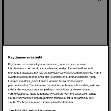
Käytämme evästeitä
Käytämme evästeitä tietojen keräämiseen, jotta voimme parantaa
käyttökokemustasi verkkosivustollamme, analysoida verkkoliikennettä,
Imukuppikiinnike kolmella imukupilla
mukauttaa sisältöä ja näyttää asiaankuuluvaa yksilöllistä markkinointia. Nämä
Delkin Fat Gecko Triple Mount
evästeet sisältävät sekä omia että ulkopuolisten kumppaneidemme kuten
Googlen evästeitä, joiden kanssa jaamme tietoja markkinoinnin
Helppo asentaa ajoneuvoihin tai muihin tasaisiin pintoihin
personoimiseksi. Tavoitteemme on näyttää sinulle aina sitä sisältöä, josta olet
todella kiinnostunut, jotta saat parhaan mahdollisen ostokokemuksen
Lisäturvaa kolmella imukupilla
verkkokaupassa. Napsauttamalla "Hyväksyn" voimme jatkossakin tarjota
sinulle inspiraatiota ja henkilökohtaisia tarjouksia, jotka on räätälöity juuri
Kantaa jopa 5 kg:n painoisia laitteita.
sinulle. Voit tietysti muuttaa asetuksiasi milloin tahansa.
Lue lisää siitä, kuinka käsittelemme