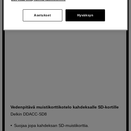
132
EUR
Asetukset
Hyväksyn
Vedenpitävä muistikorttikotelo kahdeksalle SD-kortille
Delkin DDACC-SD8
Suojaa jopa kahdeksan SD-muistikorttia.