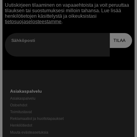
Uutiskirjeen tilaaminen on vapaaehtoista ja voit peruuttaa
tilauksen tai suostumuksesi milloin tahansa. Lue lisää
henkilötietojen käsittelystä ja oikeuksistasi
tietosuojaselosteestamme
.
Sähköposti
TILAA
Asiakaspalvelu
Asiakaspalvelu
Ostoehdot
Toimitustavat
Reklamaatiot ja huoltotapaukset
Henkilötiedot
Muuta evästeasetuksia