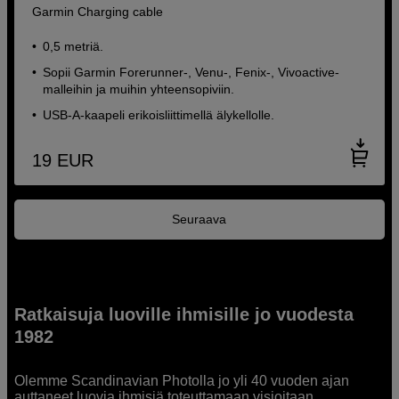
Garmin Charging cable
0,5 metriä.
Sopii Garmin Forerunner-, Venu-, Fenix-, Vivoactive-
malleihin ja muihin yhteensopiviin.
USB-A-kaapeli erikoisliittimellä älykellolle.
19
EUR
Seuraava
Ratkaisuja luoville ihmisille jo vuodesta
1982
Olemme Scandinavian Photolla jo yli 40 vuoden ajan
auttaneet luovia ihmisiä toteuttamaan visioitaan.