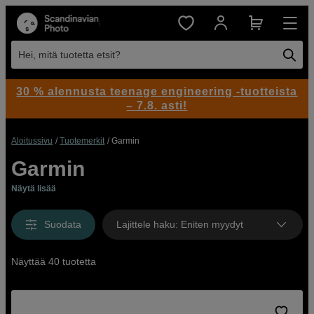
Hei, mitä tuotetta etsit?
30 % alennusta teenage engineering -tuotteista
– 7.8. asti!
Aloitussivu
Tuotemerkit
Garmin
Garmin
Näytä lisää
Suodata
Lajittele haku
:
Eniten myydyt
Näyttää 40 tuotetta