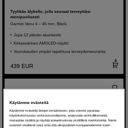
Tyylikäs älykello, jolla seuraat terveyttäsi
monipuolisesti
Garmin Venu 4 – 45 mm, Black
Jopa 12 päivän akunkesto
Kirkasvärinen AMOLED-näyttö
Vuorokauden ympäri tapahtuva terveydenseuranta
439
EUR
Käytämme evästeitä
Käytämme evästeitä tietojen keräämiseen, jotta voimme parantaa
käyttökokemustasi verkkosivustollamme, analysoida verkkoliikennettä,
mukauttaa sisältöä ja näyttää asiaankuuluvaa yksilöllistä markkinointia. Nämä
evästeet sisältävät sekä omia että ulkopuolisten kumppaneidemme kuten