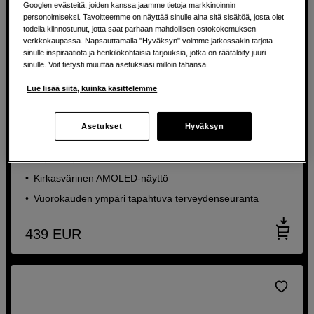
Googlen evästeitä, joiden kanssa jaamme tietoja markkinoinnin
personoimiseksi. Tavoitteemme on näyttää sinulle aina sitä sisältöä, josta olet
todella kiinnostunut, jotta saat parhaan mahdollisen ostokokemuksen
verkkokaupassa. Napsauttamalla "Hyväksyn" voimme jatkossakin tarjota
sinulle inspiraatiota ja henkilökohtaisia tarjouksia, jotka on räätälöity juuri
sinulle. Voit tietysti muuttaa asetuksiasi milloin tahansa.
Lue lisää siitä, kuinka käsittelemme
Tyylikäs älykello, jolla seuraat terveyttäsi
monipuolisesti
Asetukset
Hyväksyn
Garmin Venu 4 – 45 mm, Silver Gray
Jopa 12 päivän akunkesto
Kirkasvärinen AMOLED-näyttö
Vuorokauden ympäri tapahtuva terveydenseuranta
439
EUR