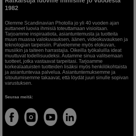
Ratkaisuja luoville ihmisille jo vuodesta
1982
Olemme Scandinavian Photolla jo yli 40 vuoden ajan
auttaneet luovia ihmisiä toteuttamaan visioitaan.
Tarjoamme inspiraatiota, asiantuntemusta ja tuotteita
muun muassa valokuvauksen, äänen, videokuvauksen ja
teknologian tarpeisiin. Palvelemme myös elokuvan,
musiikin ja taiteen harrastajia. Oikeilla työkaluilla ideat
muuttuvat todellisuudeksi. Autamme sinua valitsemaan
tuotteet, jotka vastaavat tarpeitasi. Tarjoamme
korkealaatuisten tuotteiden lisäksi myös henkilökohtaista
ja asiantuntevaa palvelua. Asiantuntemuksemme ja
sitoutumisemme takaavat, että löydät juuri sinulle sopivan
varustuksen.
Seuraa meitä: