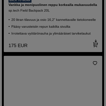
BACK TO WORK
Vankka ja monipuolinen reppu korkealla mukavuudella
sp.tech Field Backpack 20L
20 litran tilavuus ja osio 16,2" kannettavalle tietokoneelle
Pääsy varusteisiin repun kaikilta sivuilta
Irrotettava vyötärönauha ja ylimääräiset tarvikelaukut
175
EUR