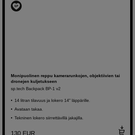
Monipuolinen reppu kamerarunkojen, objektiivien tai
dronejen kuljetukseen
sp.tech Backpack BP-1 v2
14 litran tilavuus ja lokero 14" läppärille.
Avataan takaa.
Tekninen lokero siirrettävillä jakajilla.
130
EUR