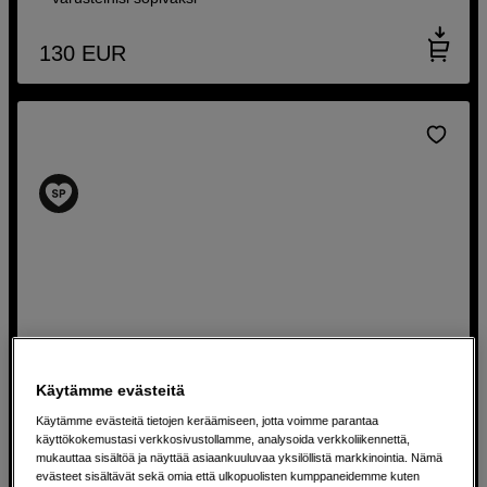
130
EUR
Käytämme evästeitä
Käytämme evästeitä tietojen keräämiseen, jotta voimme parantaa
käyttökokemustasi verkkosivustollamme, analysoida verkkoliikennettä,
Kamerareppu arkeen, työhön ja luovaan tekemiseen
mukauttaa sisältöä ja näyttää asiaankuuluvaa yksilöllistä markkinointia. Nämä
sp.tech Day Backpack 13" Champagne
evästeet sisältävät sekä omia että ulkopuolisten kumppaneidemme kuten