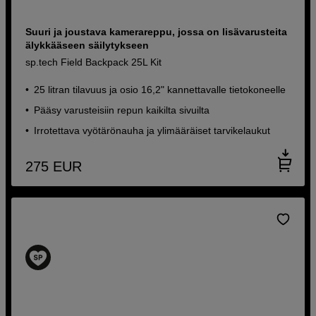
Suuri ja joustava kamerareppu, jossa on lisävarusteita
älykkääseen säilytykseen
sp.tech Field Backpack 25L Kit
25 litran tilavuus ja osio 16,2" kannettavalle tietokoneelle
Pääsy varusteisiin repun kaikilta sivuilta
Irrotettava vyötärönauha ja ylimääräiset tarvikelaukut
275
EUR