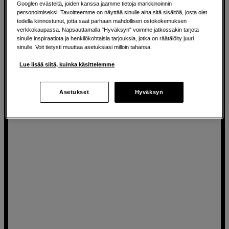
Googlen evästeitä, joiden kanssa jaamme tietoja markkinoinnin
11 litran tilavuus ja tasku 13" kannettavalle tietokoneelle
personoimiseksi. Tavoitteemme on näyttää sinulle aina sitä sisältöä, josta olet
todella kiinnostunut, jotta saat parhaan mahdollisen ostokokemuksen
Sivulta ja edestä avattava
verkkokaupassa. Napsauttamalla "Hyväksyn" voimme jatkossakin tarjota
sinulle inspiraatiota ja henkilökohtaisia tarjouksia, jotka on räätälöity juuri
Tekniikkaosio irrotettavilla jakajilla
sinulle. Voit tietysti muuttaa asetuksiasi milloin tahansa.
Lue lisää siitä, kuinka käsittelemme
90
EUR
Asetukset
Hyväksyn