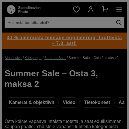
Hei, mitä tuotetta etsit?
30 % alennusta teenage engineering -tuotteista
– 7.8. asti!
Aloitussivu
Kampanjat
Summer Sale
Summer Sale – Osta 3, maksa 2
Summer Sale – Osta 3,
maksa 2
Kamerat & objektiivit
Video
Tietokoneet
Ääni
Osta kolme vapaavalintaista tuotetta ja saat edullisimman
kaupan päälle. Yhdistele vapaasti tuotteita kategorioista,