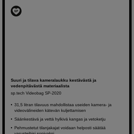
Suuri ja tilava kameralaukku kestävästä ja
vedenpitävästä materiaalista
sp.tech Videobag SP-2020
31,5 litran tilavuus mahdollistaa useiden kamera- ja
videovälineiden kätevän kuljettamisen
Säänkestävä ja vettä hylkivä kangas ja vetoketju
Pehmustetut tilanjakajat voidaan helposti säätää
varusteihisi sopivaksi