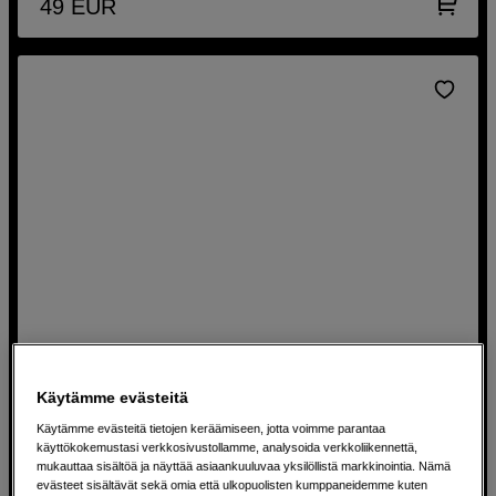
49
EUR
Käytämme evästeitä
Lantern softbox Godox ML:lle
Käytämme evästeitä tietojen keräämiseen, jotta voimme parantaa
Godox ML60IIBi/ML100Bi Collapsible Lantern Softbox,
käyttökokemustasi verkkosivustollamme, analysoida verkkoliikennettä,
30cm
mukauttaa sisältöä ja näyttää asiaankuuluvaa yksilöllistä markkinointia. Nämä
evästeet sisältävät sekä omia että ulkopuolisten kumppaneidemme kuten