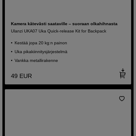
Kamera kätevästi saataville – suoraan olkahihnasta
Ulanzi UKA07 Uka Quick-release Kit for Backpack
Kestää jopa 20 kg:n painon
Uka pikakiinnitysjärjestelmä
Vankka metallirakenne
49
EUR