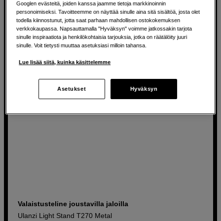
Sopii puhelimeen, kameraan ja lamppuun
Googlen evästeitä, joiden kanssa jaamme tietoja markkinoinnin
personoimiseksi. Tavoitteemme on näyttää sinulle aina sitä sisältöä, josta olet
todella kiinnostunut, jotta saat parhaan mahdollisen ostokokemuksen
39
EUR
verkkokaupassa. Napsauttamalla "Hyväksyn" voimme jatkossakin tarjota
sinulle inspiraatiota ja henkilökohtaisia tarjouksia, jotka on räätälöity juuri
sinulle. Voit tietysti muuttaa asetuksiasi milloin tahansa.
Lue lisää siitä, kuinka käsittelemme
Asetukset
Hyväksyn
Valaistusteline joustavilla jaloilla
Ulanzi Light Stand T270 Metal