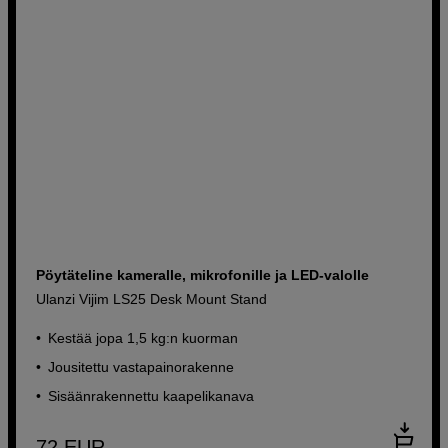
Pöytäteline kameralle, mikrofonille ja LED-valolle
Ulanzi Vijim LS25 Desk Mount Stand
Kestää jopa 1,5 kg:n kuorman
Jousitettu vastapainorakenne
Sisäänrakennettu kaapelikanava
72
EUR