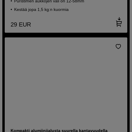
Puristimen aukkojen väli on 12-58mm
Kestää jopa 1,5 kg:n kuormia
29
EUR
Kompakti alumiinijalusta suurella kantavuudella