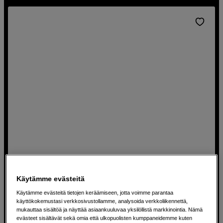
Kannettava jalusta selfie-kepillä
Ulanzi MT-79 2M Aluminium LED Light Tripod
Käytämme evästeitä
Käytämme evästeitä tietojen keräämiseen, jotta voimme parantaa
Jalusta ja selfie-keppi
käyttökokemustasi verkkosivustollamme, analysoida verkkoliikennettä,
Maksimi korkeus 200 cm
mukauttaa sisältöä ja näyttää asiaankuuluvaa yksilöllistä markkinointia. Nämä
evästeet sisältävät sekä omia että ulkopuolisten kumppaneidemme kuten