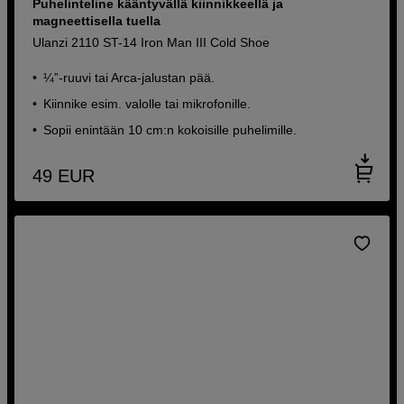
Puhelinteline kääntyvällä kiinnikkeellä ja
magneettisella tuella
Ulanzi 2110 ST-14 Iron Man III Cold Shoe
¼”-ruuvi tai Arca-jalustan pää.
Kiinnike esim. valolle tai mikrofonille.
Sopii enintään 10 cm:n kokoisille puhelimille.
49
EUR