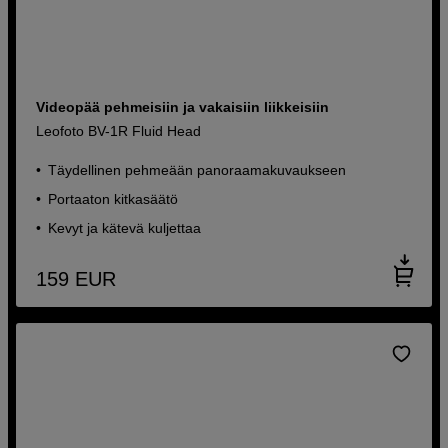
Videopää pehmeisiin ja vakaisiin liikkeisiin
Leofoto BV-1R Fluid Head
Täydellinen pehmeään panoraamakuvaukseen
Portaaton kitkasäätö
Kevyt ja kätevä kuljettaa
159
EUR