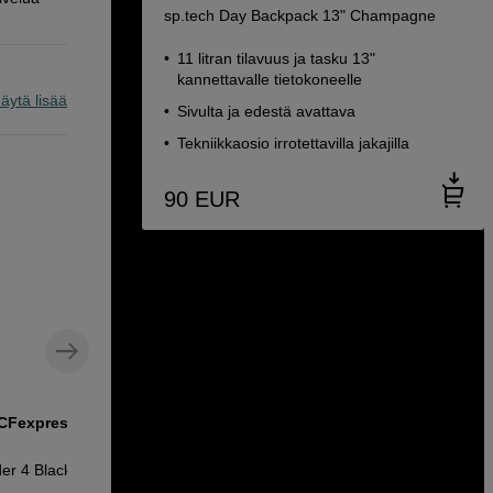
sp.tech Day Backpack 13" Champagne
11 litran tilavuus ja tasku 13"
kannettavalle tietokoneelle
äytä lisää
Sivulta ja edestä avattava
Tekniikkaosio irrotettavilla jakajilla
90
EUR
 CFexpress -
Puhdistusliina objektiiveille,
silmälaseille ja näytöille
er 4 Black
sp.tech Cleaning Cloth