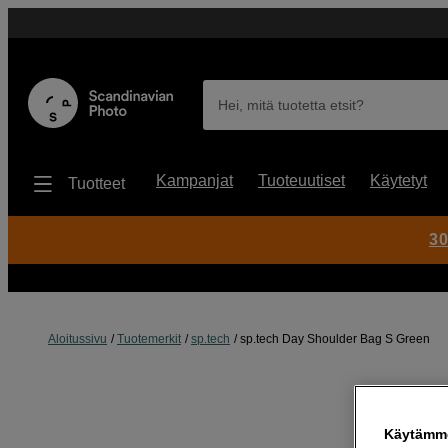
Hei, mitä tuotetta etsit?
Kampanjat
Tuoteuutiset
Käytetyt
Tuotteet
30
Aloitussivu
Tuotemerkit
sp.tech
sp.tech Day Shoulder Bag S Green
Käytämme