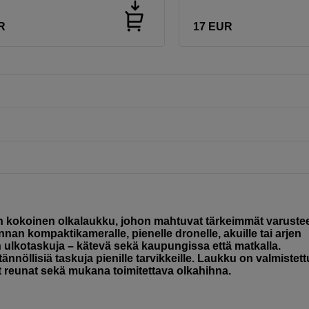
R
17
EUR
n kokoinen olkalaukku, johon mahtuvat tärkeimmät varustee
innan kompaktikameralle, pienelle dronelle, akuille tai arjen
n ulkotaskuja – kätevä sekä kaupungissa että matkalla.
ännöllisiä taskuja pienille tarvikkeille. Laukku on valmistett
ut reunat sekä mukana toimitettava olkahihna.