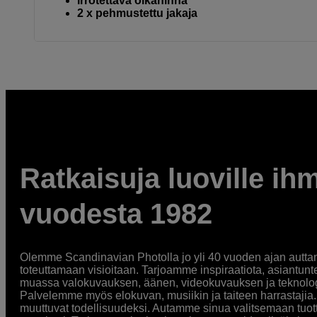
Irrotettava olkahihna
2 x pehmustettu jakaja
Ratkaisuja luoville ihm
vuodesta 1982
Olemme Scandinavian Photolla jo yli 40 vuoden ajan auttan
toteuttamaan visioitaan. Tarjoamme inspiraatiota, asiantunt
muassa valokuvauksen, äänen, videokuvauksen ja teknologi
Palvelemme myös elokuvan, musiikin ja taiteen harrastajia. O
muuttuvat todellisuudeksi. Autamme sinua valitsemaan tuott