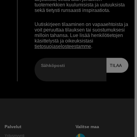
tuotemerkkien kuulumisista ja uutuuksista
sekä tietysti runsaasti inspiraatiota.
Uutiskirjeen tilaaminen on vapaaehtoista ja
voit peruuttaa tilauksen tai suostumuksesi
milloin tahansa. Lue lisää henkilötietojen
käsittelystä ja oikeuksistasi
tietosuojaselosteestamme
.
Sähköposti
TILAA
Palvelut
Valitse maa
Yritysmyynti