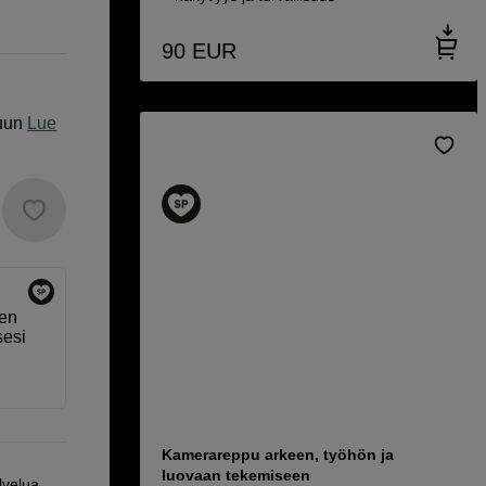
90
EUR
uun
Lue
sen
sesi
Kamerareppu arkeen, työhön ja
luovaan tekemiseen
lvelua