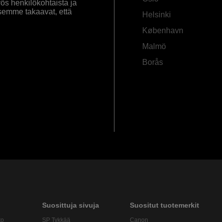
yös henkilökohtaista ja
semme takaavat, että
Helsinki
København
Malmö
Borås
Suosittuja sivuja
Suositut tuotemerkit
to
SP Tykkää
Canon