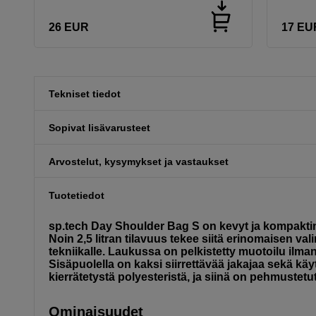
26
EUR
17
EU
Tekniset tiedot
Sopivat lisävarusteet
Arvostelut, kysymykset ja vastaukset
Tuotetiedot
sp.tech Day Shoulder Bag S on kevyt ja kompakti
Noin 2,5 litran tilavuus tekee siitä erinomaisen val
tekniikalle. Laukussa on pelkistetty muotoilu ilma
Sisäpuolella on kaksi siirrettävää jakajaa sekä käyt
kierrätetystä polyesteristä, ja siinä on pehmustet
Ominaisuudet