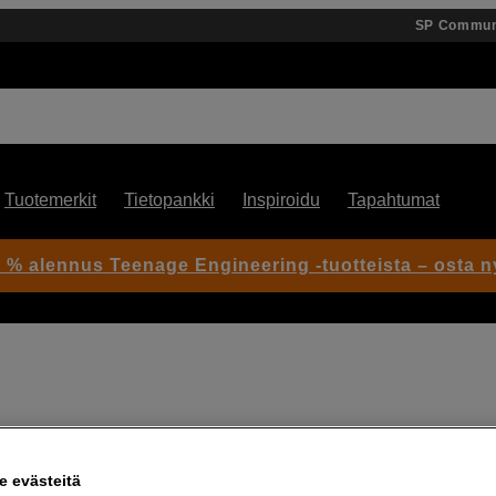
SP Commun
Tuotemerkit
Tietopankki
Inspiroidu
Tapahtumat
 % alennus Teenage Engineering -tuotteista – osta n
Artikkeli: 1103523
Pieni olkahihnallinen laukku
 evästeitä