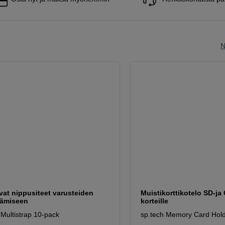
N
vat nippusiteet varusteiden
Muistikorttikotelo SD-ja
tämiseen
korteille
 Multistrap 10-pack
sp.tech Memory Card Hold