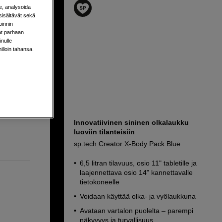
e
e, analysoida
sisältävät sekä
oinnin
aat parhaan
nulle
milloin tahansa.
Innovatiivinen sininen olkalaukku
luoviin tilanteisiin
sp.tech Creator X-Body Pack Blue
6,5 litran tilavuus, osio 11" tabletille ja
laajennettava osio 14" kannettavalle
tietokoneelle
Voidaan käyttää olka- ja vyölaukkuna
Avataan vartalon puolelta – parempi
näkyvyys ja turvallisuus