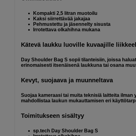
Kompakti 2,5 litran muotoilu
Kaksi siirrettävää jakajaa
Pehmustettu ja jäsennelty sisusta
Irrotettava olkahihna mukana
Kätevä laukku luoville kuvaajille liikkee
Day Shoulder Bag S sopii tilanteisiin, joissa haluat
erinomaisesti itsenäisenä laukkuna tai osana muu
Kevyt, suojaava ja muunneltava
Suojaa kameraasi tai muita teknisiä laitteita ilman
mahdollistaa laukun mukauttamisen eri käyttötarpe
Toimitukseen sisältyy
sp.tech Day Shoulder Bag S