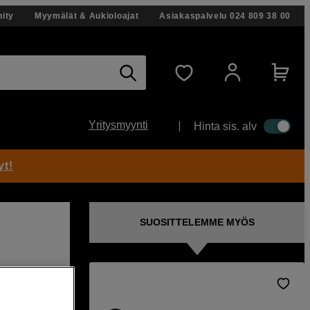
ity
Myymälät & Aukioloajat
Asiakaspalvelu
024 809 38 00
Yritysmyynti
Hinta sis. alv
yt!
SUOSITTELEMME MYÖS