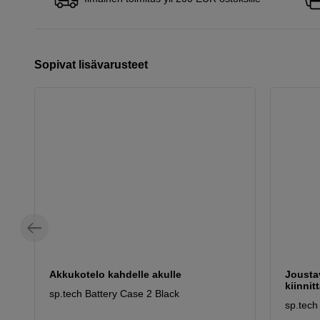
Sopivat lisävarusteet
Akkukotelo kahdelle akulle
Jousta
kiinnit
sp.tech Battery Case 2 Black
sp.tech