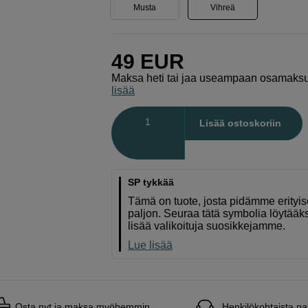
Musta
Vihreä
49
EUR
Maksa heti tai jaa useampaan osamaks
lisää
Määrä
Lisää ostoskoriin
SP tykkää
Tämä on tuote, josta pidämme erityi
paljon. Seuraa tätä symbolia löytääk
lisää valikoituja suosikkejamme.
Lue lisää
Osta nyt ja maksa myöhemmin
Henkilökohtaista pa