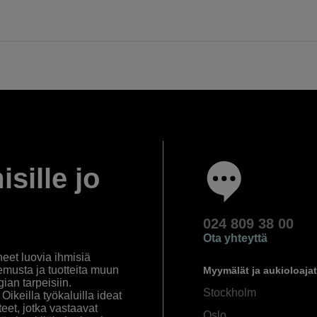
isille jo
024 809 38 00
Ota yhteyttä
eet luovia ihmisiä
emusta ja tuotteita muun
Myymälät ja aukioloajat
an tarpeisiin.
Stockholm
ikeilla työkaluilla ideat
eet, jotka vastaavat
Oslo