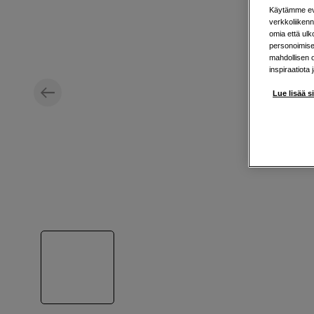
Käytämme evä
verkkoliikenn
omia että ul
personoimisek
mahdollisen 
inspiraatiota 
Lue lisää s