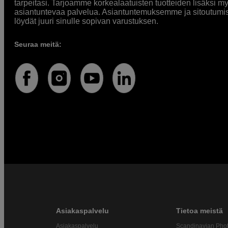
tarpeitasi. Tarjoamme korkealaatuisten tuotteiden lisäksi m
asiantuntevaa palvelua. Asiantuntemuksemme ja sitoutumi
löydät juuri sinulle sopivan varustuksen.
Seuraa meitä:
Asiakaspalvelu
Tietoa meistä
Asiakaspalvelu
Scandinavian Pho