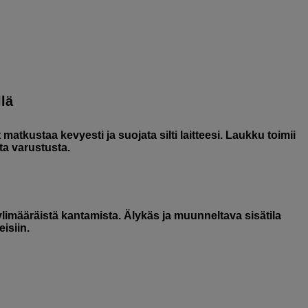
llä
 matkustaa kevyesti ja suojata silti laitteesi. Laukku toimii
ta varustusta.
 ylimääräistä kantamista. Älykäs ja muunneltava sisätila
isiin.