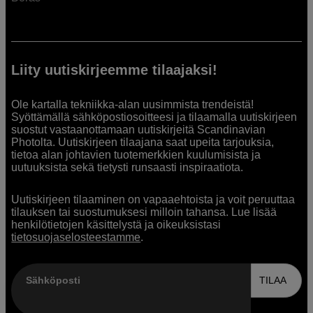
Liity uutiskirjeemme tilaajaksi!
Ole kartalla tekniikka-alan uusimmista trendeistä!
Syöttämällä sähköpostiosoitteesi ja tilaamalla uutiskirjeen
suostut vastaanottamaan uutiskirjeitä Scandinavian
Photolta. Uutiskirjeen tilaajana saat upeita tarjouksia,
tietoa alan johtavien tuotemerkkien kuulumisista ja
uutuuksista sekä tietysti runsaasti inspiraatiota.
Uutiskirjeen tilaaminen on vapaaehtoista ja voit peruuttaa
tilauksen tai suostumuksesi milloin tahansa. Lue lisää
henkilötietojen käsittelystä ja oikeuksistasi
tietosuojaselosteestamme
.
Sähköposti
TILAA