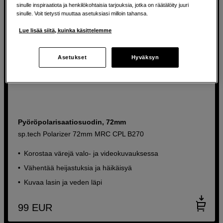
sinulle inspiraatiota ja henkilökohtaisia tarjouksia, jotka on räätälöity juuri
sinulle. Voit tietysti muuttaa asetuksiasi milloin tahansa.
Lue lisää siitä, kuinka käsittelemme
Asetukset
Hyväksyn
Pyöröpolarisaatiosuodin, 72mm
sp.tech Polarizer 72mm MRC CPL B270
Korostaa värejä valo- ja videokuvauksessa
Vähentää heijastuksia ja häikäisyä
Kuvaa lasin ja veden läpi
99
EUR