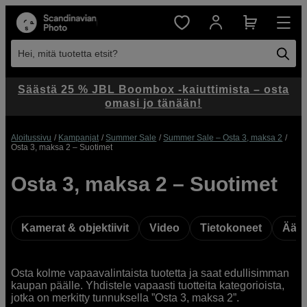
Hei, mitä tuotetta etsit?
Säästä 25 % JBL Boombox -kaiuttimista – osta
omasi jo tänään!
Aloitussivu
Kampanjat
Summer Sale
Summer Sale – Osta 3, maksa 2
Osta 3, maksa 2 – Suotimet
Osta 3, maksa 2 – Suotimet
Kamerat & objektiivit
Video
Tietokoneet
Ääni
Osta kolme vapaavalintaista tuotetta ja saat edullisimman
kaupan päälle. Yhdistele vapaasti tuotteita kategorioista,
jotka on merkitty tunnuksella ”Osta 3, maksa 2”.