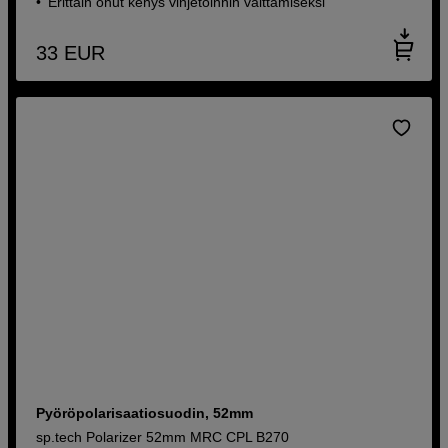
Erittäin ohut kehys vinjetoinnin välttämiseksi
33
EUR
Pyöröpolarisaatiosuodin, 52mm
sp.tech Polarizer 52mm MRC CPL B270