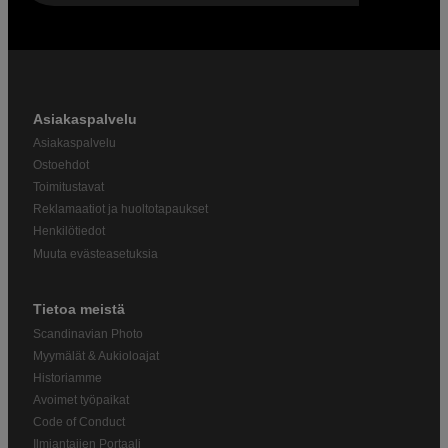
Asiakaspalvelu
Asiakaspalvelu
Ostoehdot
Toimitustavat
Reklamaatiot ja huoltotapaukset
Henkilötiedot
Muuta evästeasetuksia
Tietoa meistä
Scandinavian Photo
Myymälät & Aukioloajat
Historiamme
Avoimet työpaikat
Code of Conduct
Ilmiantajien Portaali