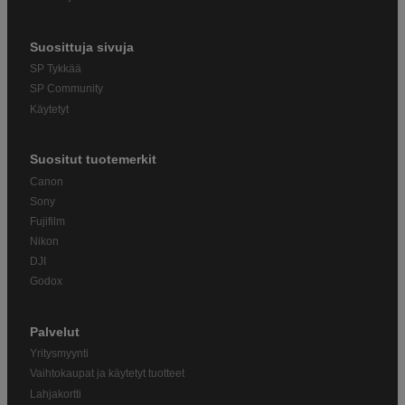
Suosittuja sivuja
SP Tykkää
SP Community
Käytetyt
Suositut tuotemerkit
Canon
Sony
Fujifilm
Nikon
DJI
Godox
Palvelut
Yritysmyynti
Vaihtokaupat ja käytetyt tuotteet
Lahjakortti