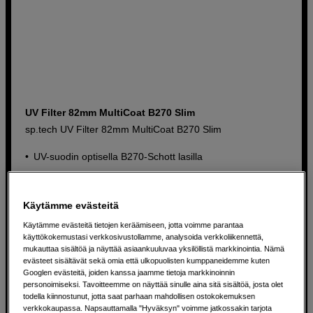
UV Filter 82mm MultiCoat B270 Slim
sp.tech UV Filter 82mm MultiCoat B270 Slim
UV-suodin optisella B270-Schott lasilla
Suojaa linssiä naarmuilta, lialta ja UV-säteilyltä
Erittäin ohut kehys vinjetoinnin välttämiseksi
Käytämme evästeitä
Käytämme evästeitä tietojen keräämiseen, jotta voimme parantaa
93
EUR
käyttökokemustasi verkkosivustollamme, analysoida verkkoliikennettä,
mukauttaa sisältöä ja näyttää asiaankuuluvaa yksilöllistä markkinointia. Nämä
evästeet sisältävät sekä omia että ulkopuolisten kumppaneidemme kuten
Googlen evästeitä, joiden kanssa jaamme tietoja markkinoinnin
personoimiseksi. Tavoitteemme on näyttää sinulle aina sitä sisältöä, josta olet
todella kiinnostunut, jotta saat parhaan mahdollisen ostokokemuksen
verkkokaupassa. Napsauttamalla "Hyväksyn" voimme jatkossakin tarjota