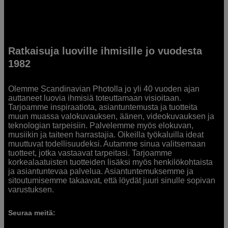
Ratkaisuja luoville ihmisille jo vuodesta
1982
Olemme Scandinavian Photolla jo yli 40 vuoden ajan
auttaneet luovia ihmisiä toteuttamaan visioitaan.
Tarjoamme inspiraatiota, asiantuntemusta ja tuotteita
muun muassa valokuvauksen, äänen, videokuvauksen ja
teknologian tarpeisiin. Palvelemme myös elokuvan,
musiikin ja taiteen harrastajia. Oikeilla työkaluilla ideat
muuttuvat todellisuudeksi. Autamme sinua valitsemaan
tuotteet, jotka vastaavat tarpeitasi. Tarjoamme
korkealaatuisten tuotteiden lisäksi myös henkilökohtaista
ja asiantuntevaa palvelua. Asiantuntemuksemme ja
sitoutumisemme takaavat, että löydät juuri sinulle sopivan
varustuksen.
Seuraa meitä: