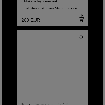
Mukana täyttömusteet
Tulostaa ja skannaa A4-formaatissa
209
EUR
Editoi ja luo suoraan näytöltä