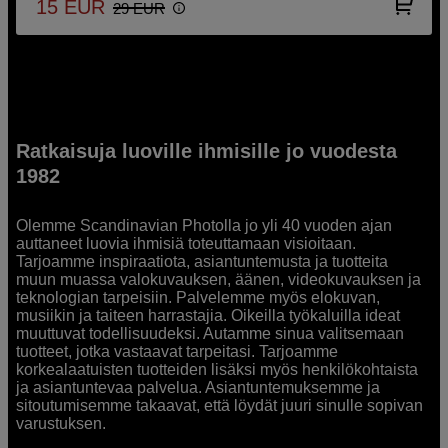
15
EUR
29
EUR
Ratkaisuja luoville ihmisille jo vuodesta
1982
Olemme Scandinavian Photolla jo yli 40 vuoden ajan
auttaneet luovia ihmisiä toteuttamaan visioitaan.
Tarjoamme inspiraatiota, asiantuntemusta ja tuotteita
muun muassa valokuvauksen, äänen, videokuvauksen ja
teknologian tarpeisiin. Palvelemme myös elokuvan,
musiikin ja taiteen harrastajia. Oikeilla työkaluilla ideat
muuttuvat todellisuudeksi. Autamme sinua valitsemaan
tuotteet, jotka vastaavat tarpeitasi. Tarjoamme
korkealaatuisten tuotteiden lisäksi myös henkilökohtaista
ja asiantuntevaa palvelua. Asiantuntemuksemme ja
sitoutumisemme takaavat, että löydät juuri sinulle sopivan
varustuksen.