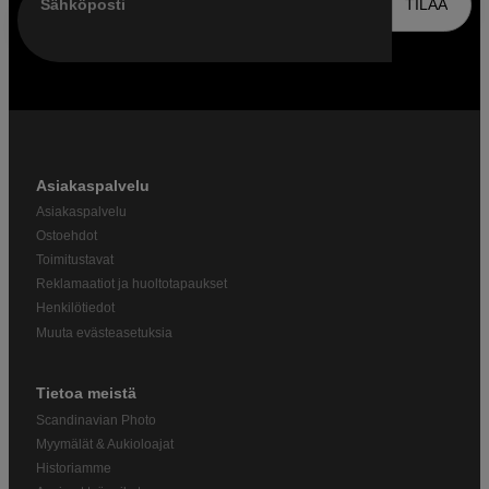
Sähköposti
TILAA
Asiakaspalvelu
Asiakaspalvelu
Ostoehdot
Toimitustavat
Reklamaatiot ja huoltotapaukset
Henkilötiedot
Muuta evästeasetuksia
Tietoa meistä
Scandinavian Photo
Myymälät & Aukioloajat
Historiamme