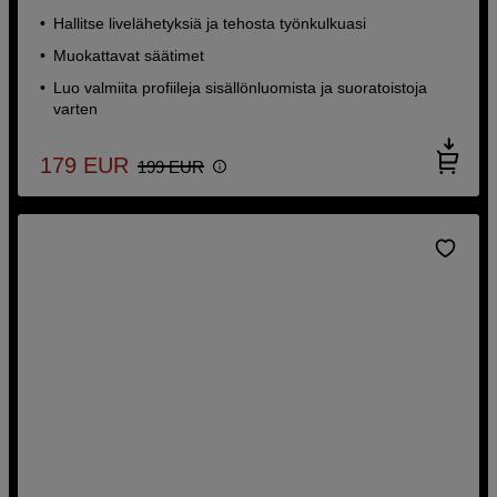
Hallitse livelähetyksiä ja tehosta työnkulkuasi
Muokattavat säätimet
Luo valmiita profiileja sisällönluomista ja suoratoistoja
varten
179
EUR
199
EUR