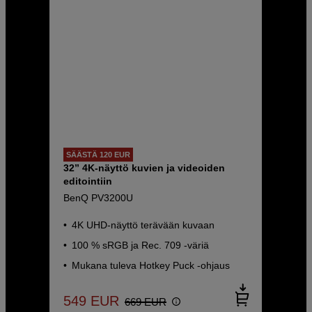
SÄÄSTÄ 120 EUR
32” 4K-näyttö kuvien ja videoiden
editointiin
BenQ PV3200U
4K UHD-näyttö terävään kuvaan
100 % sRGB ja Rec. 709 -väriä
Mukana tuleva Hotkey Puck -ohjaus
549
EUR
669
EUR