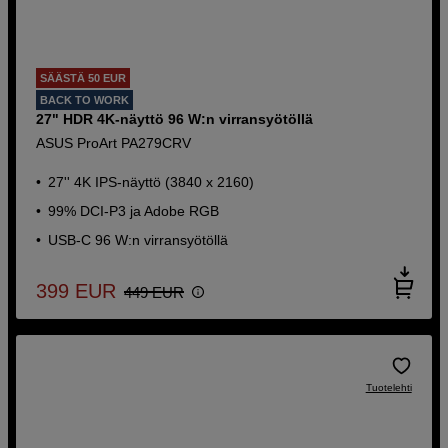
SÄÄSTÄ 50 EUR
BACK TO WORK
27" HDR 4K-näyttö 96 W:n virransyötöllä
ASUS ProArt PA279CRV
27'' 4K IPS-näyttö (3840 x 2160)
99% DCI-P3 ja Adobe RGB
USB-C 96 W:n virransyötöllä
399
EUR
449
EUR
Tuotelehti