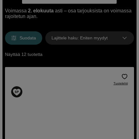
Voimassa
2. elokuuta
asti – osa tarjouksista on voimassa
rajoitetun ajan.
Suodata
Lajittele haku
:
Eniten myydyt
Näyttää 12 tuotetta
Tuotelehti