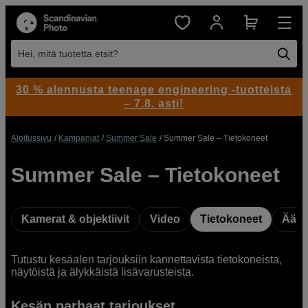
Hei, mitä tuotetta etsit?
30 % alennusta teenage engineering -tuotteista
– 7.8. asti!
Aloitussivu
Kampanjat
Summer Sale
Summer Sale – Tietokoneet
Summer Sale – Tietokoneet
Kamerat & objektiivit
Video
Tietokoneet
Ääni
Tutustu kesäalen tarjouksiin kannettavista tietokoneista,
näytöistä ja älykkäistä lisävarusteista.
Kesän parhaat tarjoukset