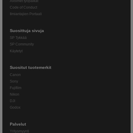
Avoimet työpaikat
Code of Conduct
Ilmiantajien Portaali
Suosittuja sivuja
SP Tykkää
SP Community
Käytetyt
Suositut tuotemerkit
Canon
Sony
Fujifilm
Nikon
DJI
Godox
Palvelut
Yritysmyynti