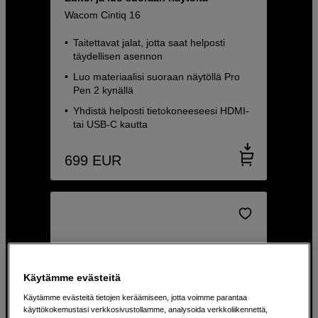
Wacom Cintiq 16
Taitettavat jalat, jotta saat helposti
täydellisen asennon
Luo materiaalisi suoraan näytöllä Pro
Pen 2 kynällä
Yhdistä helposti tietokoneeseesi HDMI-
tai USB-C kautta
699
EUR
Käytämme evästeitä
Käytämme evästeitä tietojen keräämiseen, jotta voimme parantaa
käyttökokemustasi verkkosivustollamme, analysoida verkkoliikennettä,