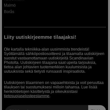
Malmö
Borås
Liity uutiskirjeemme tilaajaksi!
Ole kartalla tekniikka-alan uusimmista trendeistä!
Syöttämällä sähköpostiosoitteesi ja tilaamalla uutiskirjeen
suostut vastaanottamaan uutiskirjeitä Scandinavian
Photolta. Uutiskirjeen tilaajana saat upeita tarjouksia,
tietoa alan johtavien tuotemerkkien kuulumisista ja
uutuuksista sekä tietysti runsaasti inspiraatiota.
Uutiskirjeen tilaaminen on vapaaehtoista ja voit peruuttaa
tilauksen tai suostumuksesi milloin tahansa. Lue lisää
henkilötietojen käsittelystä ja oikeuksistasi
tietosuojaselosteestamme
.