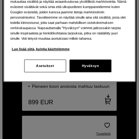
mukauttaa sisältöä ja näyttää asiaankuuluvaa yksilöllistä markkinointia. Nämä
evästeet sisältävät sekä omia että ulkopuolisten kumppaneidemme kuten
Googlen evästeitä, joiden kanssa jaamme tietoja markkinoinnin
personoimiseksi. Tavoitteemme on näyttää sinulle aina sitä sisältöä, josta olet
todella kiinnostunut, jotta saat parhaan mahdollisen ostokokemuksen
verkkokaupassa. Napsauttamalla "Hyväksyn" voimme jatkossakin tarjota
sinulle inspiraatiota ja henkilökohtaisia tarjouksia, jotka on räätälöity juuri
sinulle. Voit tietysti muuttaa asetuksiasi milloin tahansa.
Ulkoinen 4TB SSD-kovalevy
Lue lisää siitä, kuinka käsittelemme
Samsung T7 4TB SSD Grey
Nopea 1050 MB/s lukunopeus ja jopa
Asetukset
Hyväksyn
1000 MB/s kirjoitusnopeus
PC ja Mac yhteensopiva
Pieneen koon ansiosta mahtuu taskuun
899
EUR
Tuotelehti