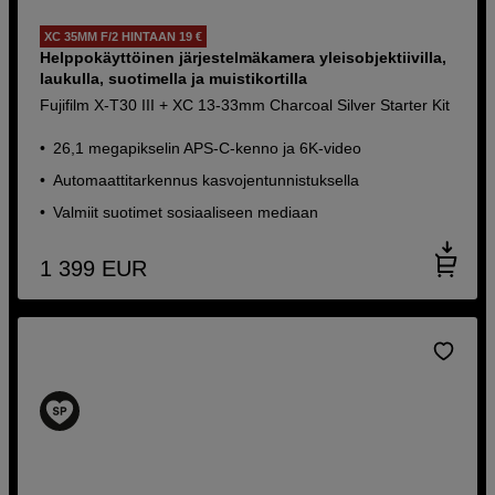
XC 35MM F/2 HINTAAN 19 €
Helppokäyttöinen järjestelmäkamera yleisobjektiivilla,
laukulla, suotimella ja muistikortilla
Fujifilm X-T30 III + XC 13-33mm Charcoal Silver Starter Kit
26,1 megapikselin APS-C-kenno ja 6K-video
Automaattitarkennus kasvojentunnistuksella
Valmiit suotimet sosiaaliseen mediaan
1 399
EUR