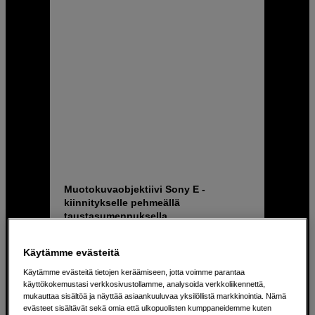
Muotokuvaobjektiivi Sony E -
kiinnitykselle pehmeällä
taustasumennuksella
Kase 85mm f/1,4 for Sony E
Käytämme evästeitä
Valovoimainen f1,4-aukko
muotokuvaukseen
Käytämme evästeitä tietojen keräämiseen, jotta voimme parantaa
käyttökokemustasi verkkosivustollamme, analysoida verkkoliikennettä,
Nopea ja hiljainen
mukauttaa sisältöä ja näyttää asiaankuuluvaa yksilöllistä markkinointia. Nämä
automaattitarkennusmoottori
evästeet sisältävät sekä omia että ulkopuolisten kumppaneidemme kuten