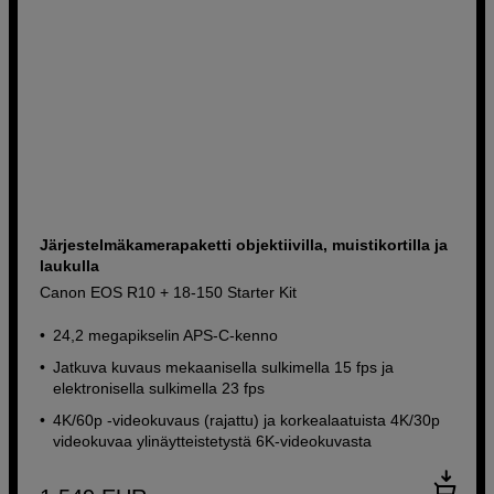
Järjestelmäkamerapaketti objektiivilla, muistikortilla ja
laukulla
Canon EOS R10 + 18-150 Starter Kit
24,2 megapikselin APS-C-kenno
Jatkuva kuvaus mekaanisella sulkimella 15 fps ja
elektronisella sulkimella 23 fps
4K/60p -videokuvaus (rajattu) ja korkealaatuista 4K/30p
videokuvaa ylinäytteistetystä 6K-videokuvasta