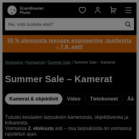
Hei, mitä tuotetta etsit?
30 % alennusta teenage engineering -tuotteista
– 7.8. asti!
Aloitussivu
Kampanjat
Summer Sale
Summer Sale – Kamerat
Summer Sale – Kamerat
Kamerat & objektiivit
Video
Tietokoneet
Ääni
Tutustu kesäalen tarjouksiin kameroista, objektiiveista ja
kiikareista.
Voimassa
2. elokuuta
asti – osa tarjouksista on voimassa
rajoitetun ajan.