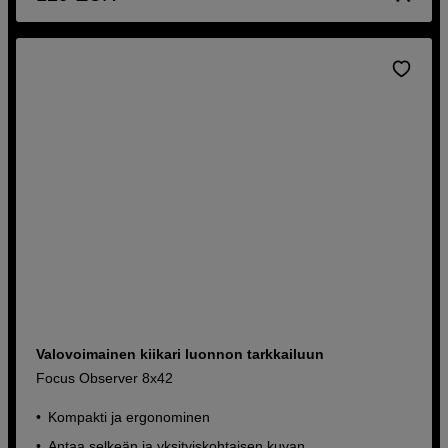
Valovoimainen kiikari luonnon tarkkailuun
Focus Observer 8x42
Kompakti ja ergonominen
Antaa selkeän ja yksityiskohtaisen kuvan