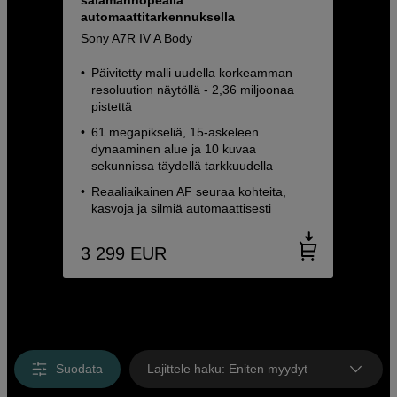
salamannopealla
automaattitarkennuksella
Sony A7R IV A Body
Päivitetty malli uudella korkeamman
resoluution näytöllä - 2,36 miljoonaa
pistettä
61 megapikseliä, 15-askeleen
dynaaminen alue ja 10 kuvaa
sekunnissa täydellä tarkkuudella
Reaaliaikainen AF seuraa kohteita,
kasvoja ja silmiä automaattisesti
3 299
EUR
Suodata
Lajittele haku
:
Eniten myydyt