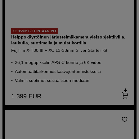
XC 35MM F/2 HINTAAN 19 €
Helppokäyttöinen järjestelmäkamera yleisobjektiivilla,
laukulla, suotimella ja muistikortilla
Fujifilm X-T30 III + XC 13-33mm Silver Starter Kit
26,1 megapikselin APS-C-kenno ja 6K-video
Automaattitarkennus kasvojentunnistuksella
Valmiit suotimet sosiaaliseen mediaan
1 399
EUR