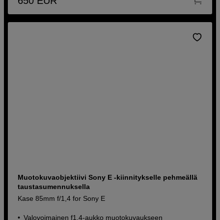
650
EUR
Muotokuvaobjektiivi Sony E -kiinnitykselle pehmeällä
taustasumennuksella
Kase 85mm f/1,4 for Sony E
Valovoimainen f1,4-aukko muotokuvaukseen