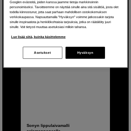
Googlen evästeitä, joiden kanssa jaamme tietoja markkinoinnin
Magneettinen etuosa – suotimille
personoimiseksi. Tavoitteemme on näyttää sinulle aina sitä sisältöä, josta olet
todella kiinnostunut, jotta saat parhaan mahdollisen ostokokemuksen
verkkokaupassa. Napsauttamalla "Hyväksyn" voimme jatkossakin tarjota
739
EUR
sinulle inspiraatiota ja henkilökohtaisia tarjouksia, jotka on räätälöity juuri
sinulle. Voit tietysti muuttaa asetuksiasi milloin tahansa.
Lue lisää siitä, kuinka käsittelemme
Asetukset
Hyväksyn
Sonyn lippulaivamalli