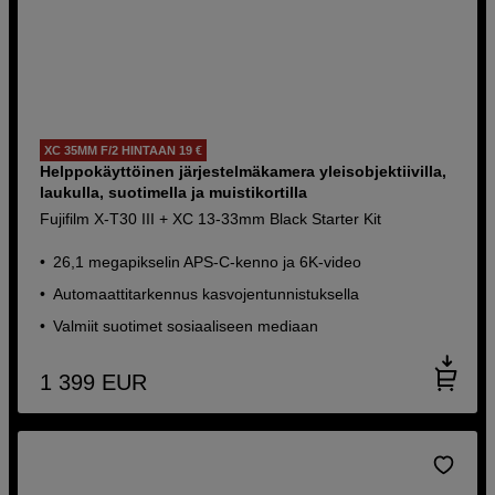
XC 35MM F/2 HINTAAN 19 €
Helppokäyttöinen järjestelmäkamera yleisobjektiivilla,
laukulla, suotimella ja muistikortilla
Fujifilm X-T30 III + XC 13-33mm Black Starter Kit
26,1 megapikselin APS-C-kenno ja 6K-video
Automaattitarkennus kasvojentunnistuksella
Valmiit suotimet sosiaaliseen mediaan
1 399
EUR