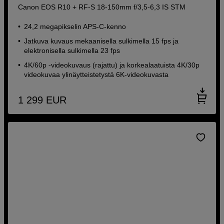
Canon EOS R10 + RF-S 18-150mm f/3,5-6,3 IS STM
24,2 megapikselin APS-C-kenno
Jatkuva kuvaus mekaanisella sulkimella 15 fps ja
elektronisella sulkimella 23 fps
4K/60p -videokuvaus (rajattu) ja korkealaatuista 4K/30p
videokuvaa ylinäytteistetystä 6K-videokuvasta
1 299
EUR