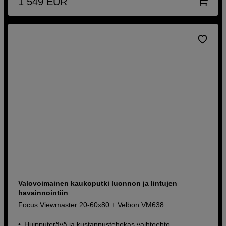
1 549
EUR
Valovoimainen kaukoputki luonnon ja lintujen
havainnointiin
Focus Viewmaster 20-60x80 + Velbon VM638
Huipputerävä ja kustannustehokas vaihtoehto