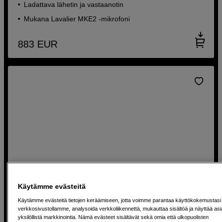
Ladattava lähetin ja vastaanotin
Mukana Lavalier MKE2 -mikrofoni
883
EUR
Käytämme evästeitä
Käytämme evästeitä tietojen keräämiseen, jotta voimme parantaa käyttökokemustasi
verkkosivustollamme, analysoida verkkoliikennettä, mukauttaa sisältöä ja näyttää as
yksilöllistä markkinointia. Nämä evästeet sisältävät sekä omia että ulkopuolisten