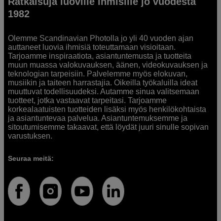
Ratkaisuja luoville ihmisille jo vuodesta
1982
Olemme Scandinavian Photolla jo yli 40 vuoden ajan
auttaneet luovia ihmisiä toteuttamaan visioitaan.
Tarjoamme inspiraatiota, asiantuntemusta ja tuotteita
muun muassa valokuvauksen, äänen, videokuvauksen ja
teknologian tarpeisiin. Palvelemme myös elokuvan,
musiikin ja taiteen harrastajia. Oikeilla työkaluilla ideat
muuttuvat todellisuudeksi. Autamme sinua valitsemaan
tuotteet, jotka vastaavat tarpeitasi. Tarjoamme
korkealaatuisten tuotteiden lisäksi myös henkilökohtaista
ja asiantuntevaa palvelua. Asiantuntemuksemme ja
sitoutumisemme takaavat, että löydät juuri sinulle sopivan
varustuksen.
Seuraa meitä: