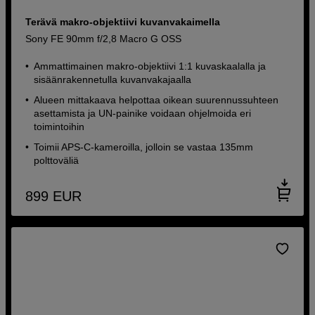
Terävä makro-objektiivi kuvanvakaimella
Sony FE 90mm f/2,8 Macro G OSS
Ammattimainen makro-objektiivi 1:1 kuvaskaalalla ja
sisäänrakennetulla kuvanvakajaalla
Alueen mittakaava helpottaa oikean suurennussuhteen
asettamista ja UN-painike voidaan ohjelmoida eri
toimintoihin
Toimii APS-C-kameroilla, jolloin se vastaa 135mm
polttoväliä
899
EUR