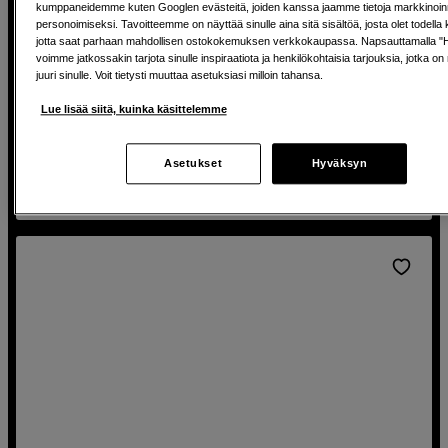
Sennheiser nappimikki + taskulähetin +
kumppaneidemme kuten Googlen evästeitä, joiden kanssa jaamme tietoja markkinoin
kameravastaanotin
personoimiseksi. Tavoitteemme on näyttää sinulle aina sitä sisältöä, josta olet todella 
jotta saat parhaan mahdollisen ostokokemuksen verkkokaupassa. Napsauttamalla 
Sennheiser AVX-ME2 Set
voimme jatkossakin tarjota sinulle inspiraatiota ja henkilökohtaisia tarjouksia, jotka on 
juuri sinulle. Voit tietysti muuttaa asetuksiasi milloin tahansa.
Plug and play
Lue lisää siitä, kuinka käsittelemme
Ladattava lähetin ja vastaanotin
Lavalier ME2 mikrofoni mukana
Asetukset
Hyväksyn
790
EUR