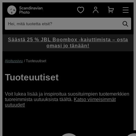
Hei, mitä tuotetta etsit?
Säästä 25 % JBL Boombox -kaiuttimista – osta
omasi jo tänään!
Aloitussivu
Tuoteuutiset
Tuoteuutiset
Voit lukea lisää ja inspiroitua suosituimpien tuotemerkkien
tuoreimmista uutuuksista täältä.
Katso viimeisimmät
uutuudet!