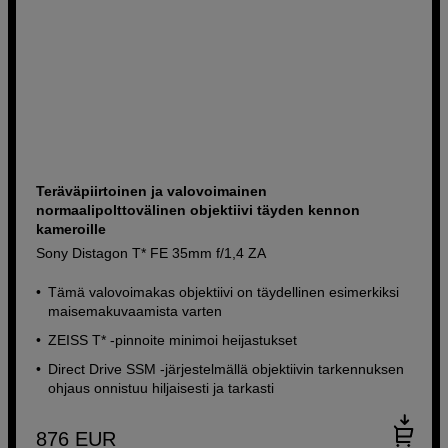
Teräväpiirtoinen ja valovoimainen
normaalipolttovälinen objektiivi täyden kennon
kameroille
Sony Distagon T* FE 35mm f/1,4 ZA
Tämä valovoimakas objektiivi on täydellinen esimerkiksi
maisemakuvaamista varten
ZEISS T* -pinnoite minimoi heijastukset
Direct Drive SSM ‑järjestelmällä objektiivin tarkennuksen
ohjaus onnistuu hiljaisesti ja tarkasti
876
EUR