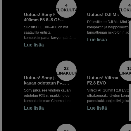
4
4
ELOKUUTA
ELOK
Uutuus! Sony FE 100–
Uutuus! DJI Mic Mini
400mm F5.6–8 OSS
DJI esittelee DJI Mic Mini 2
Suosittu FE 100–400 on nyt
kompaktin ja helppokäyttöi
saatavilla entistä
langattoman mikrofonin, jo
kompaktimpana, kevyempänä ja
suunniteltu sisällöntuottajill
Lue lisää
edullisempana versiona.
vloggaajille ja videokuvaajil
Lue lisää
Nopean ja tarkan
jotka haluavat tallentaa
automaattitarkennuksen ansiosta
laadukasta ääntä
se on valmiina, kun luonnossa
mahdollisimman kevyellä
tapahtuu.
varustuksella. Uusi malli
22
1
perustuu Mic Mini 2:een ja 
HEINÄKUUTA
HEINÄ
mukanaan useita toivottuja
Uutuus! Sony julkaisee
Uutuus! Viltrox AF 
parannuksia, kuten sisäise
kauan odotetun FX5:n
F2.8 EVO
tallennuksen sekä tuen jop
neljälle lähettimelle yhtä
Sony julkaisee vihdoin kauan
Viltrox AF 26mm F2.8 EVO 
vastaanotinta kohden.
odotetun FX5:n, markkinoiden
ultrakompakti täyden kenn
kompakteimman Cinema Line -
pannukakkuobjektiivi, joka
kamerarungon, jossa on täyden
yhdistää kevyen rakenteen,
Lue lisää
Lue lisää
koon kennon ja 5K Open Gate -
erinomaisen kuvanlaadun j
formaatti. Koe luova vapaus
helppokäyttöisyyden.
erinomaisen suorituskyvyn,
Himmenninrenkaan, erillis
kuvanvakautuksen ja sisäisen
tarkennusrenkaan ja nope