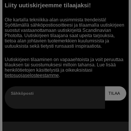
Liity uutiskirjeemme tilaajaksi!
Ole kartalla tekniikka-alan uusimmista trendeistä!
Syöttämällä sähköpostiosoitteesi ja tilaamalla uutiskirjeen
suostut vastaanottamaan uutiskirjeitä Scandinavian
Photolta. Uutiskirjeen tilaajana saat upeita tarjouksia,
tietoa alan johtavien tuotemerkkien kuulumisista ja
uutuuksista sekä tietysti runsaasti inspiraatiota.
Uutiskirjeen tilaaminen on vapaaehtoista ja voit peruuttaa
tilauksen tai suostumuksesi milloin tahansa. Lue lisää
henkilötietojen käsittelystä ja oikeuksistasi
tietosuojaselosteestamme
.
Sähköposti
TILAA