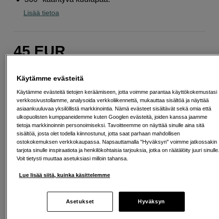
Lisää tietoa
45
EUR
Maksa heti tai jaa useampaan osamaksuun
Lue lisää
Käytämme evästeitä
Määrä
Lisää ostoskoriin
Käytämme evästeitä tietojen keräämiseen, jotta voimme parantaa käyttökokemustasi
verkkosivustollamme, analysoida verkkoliikennettä, mukauttaa sisältöä ja näyttää
asiaankuuluvaa yksilöllistä markkinointia. Nämä evästeet sisältävät sekä omia että
ulkopuolisten kumppaneidemme kuten Googlen evästeitä, joiden kanssa jaamme
SP tykkää
tietoja markkinoinnin personoimiseksi. Tavoitteemme on näyttää sinulle aina sitä
sisältöä, josta olet todella kiinnostunut, jotta saat parhaan mahdollisen
Tämä on tuote, josta pidämme erityisen paljon.
ostokokemuksen verkkokaupassa. Napsauttamalla "Hyväksyn" voimme jatkossakin
Seuraa tätä symbolia löytääksesi lisää valikoituja
tarjota sinulle inspiraatiota ja henkilökohtaisia tarjouksia, jotka on räätälöity juuri sinulle
suosikkejamme.
Voit tietysti muuttaa asetuksiasi milloin tahansa.
Lue lisää
Lue lisää siitä, kuinka käsittelemme
Asetukset
Hyväksyn