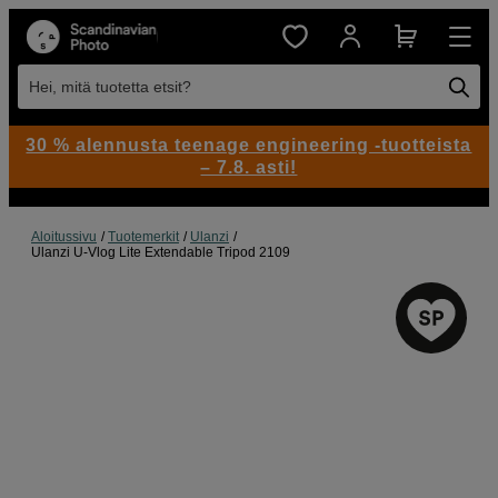
Hei, mitä tuotetta etsit?
30 % alennusta teenage engineering -tuotteista
– 7.8. asti!
Aloitussivu
Tuotemerkit
Ulanzi
Ulanzi U-Vlog Lite Extendable Tripod 2109