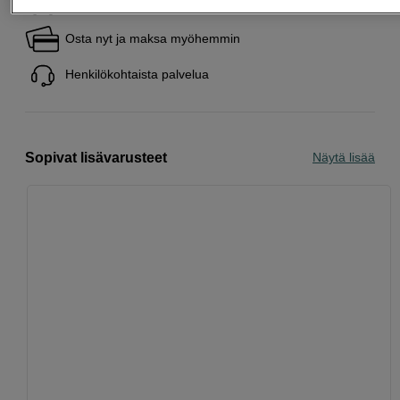
Ilmainen toimitus yli 200 EUR ostoksille
Osta nyt ja maksa myöhemmin
Henkilökohtaista palvelua
Sopivat lisävarusteet
Näytä lisää