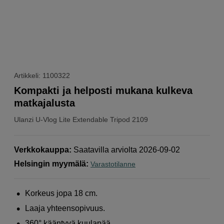
Artikkeli: 1100322
Kompakti ja helposti mukana kulkeva
matkajalusta
Ulanzi
U-Vlog Lite Extendable Tripod 2109
Verkkokauppa
:
Saatavilla arviolta 2026-09-02
Helsingin myymälä
:
Varastotilanne
Korkeus jopa 18 cm.
Laaja yhteensopivuus.
360° kääntyvä kuulapää.