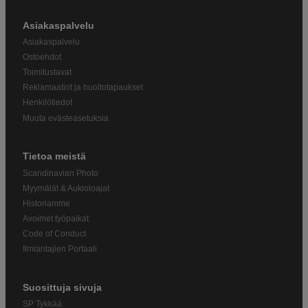
Asiakaspalvelu
Asiakaspalvelu
Ostoehdot
Toimitustavat
Reklamaatiot ja huoltotapaukset
Henkilötiedot
Muuta evästeasetuksia
Tietoa meistä
Scandinavian Photo
Myymälät & Aukioloajat
Historiamme
Avoimet työpaikat
Code of Conduct
Ilmiantajien Portaali
Suosittuja sivuja
SP Tykkää