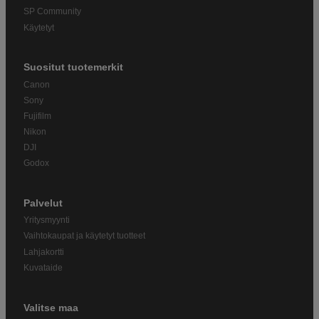
SP Community
Käytetyt
Suositut tuotemerkit
Canon
Sony
Fujifilm
Nikon
DJI
Godox
Palvelut
Yritysmyynti
Vaihtokaupat ja käytetyt tuotteet
Lahjakortti
Kuvataide
Valitse maa