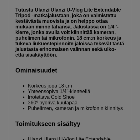
Tutustu Ulanzi Ulanzi U-Vlog Lite Extendable
Tripod -matkajalustaan, joka on valmistettu
kestävästä muovista ja on helppo ottaa
mukaan minne tahansa. Jalustassa on 1/4''-
kierre, jonka avulla voit kiinnittää kameran,
puhelimen tai mikrofonin. 18 cm:n korkeus ja
tukeva liukuestepinnoite jaloissa tekevät tästä
jalustasta erinomaisen valinnan sekä ulko-
että sisäkäyttöön.
Ominaisuudet
Korkeus jopa 18 cm
Yhteensopiva 1/4''-kierteellä
Irrotettava Cold Shoe
360º pyörivä kuulapää
Puhelimen, kameran ja mikrofonin kiinnitys
Toimitukseen sisältyy
Ulanzi Ulanzi U-Vlog Lite Extendable