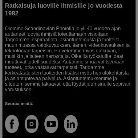
Ratkaisuja luoville ihmisille jo vuodesta
1982
Olemme Scandinavian Photolla jo yli 40 vuoden ajan
auttaneet luovia ihmisiä toteuttamaan visioitaan.
Tarjoamme inspiraatiota, asiantuntemusta ja tuotteita
muun muassa valokuvauksen, äänen, videokuvauksen ja
teknologian tarpeisiin. Palvelemme myös elokuvan,
musiikin ja taiteen harrastajia. Oikeilla työkaluilla ideat
muuttuvat todellisuudeksi. Autamme sinua valitsemaan
tuotteet, jotka vastaavat tarpeitasi. Tarjoamme
korkealaatuisten tuotteiden lisäksi myös henkilökohtaista
ja asiantuntevaa palvelua. Asiantuntemuksemme ja
sitoutumisemme takaavat, että löydät juuri sinulle sopivan
varustuksen.
Seuraa meitä: