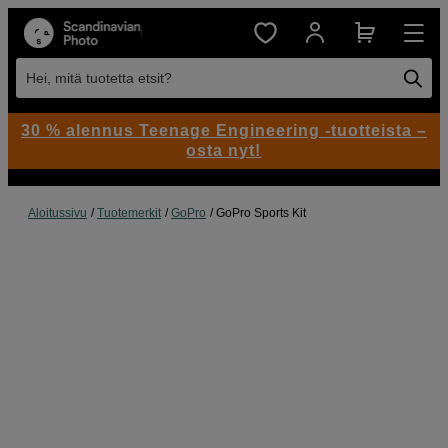
Hei, mitä tuotetta etsit?
30 % alennus Teenage Engineering -tuotteista –
osta nyt!
Aloitussivu
Tuotemerkit
GoPro
GoPro Sports Kit