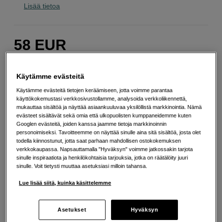
Lisää tietoa
58
EUR
Määrä
Lisää ostoskoriin
Käytämme evästeitä
Käytämme evästeitä tietojen keräämiseen, jotta voimme parantaa
käyttökokemustasi verkkosivustollamme, analysoida verkkoliikennettä,
mukauttaa sisältöä ja näyttää asiaankuuluvaa yksilöllistä markkinointia. Nämä
Maksa Svea-erämaksulla
evästeet sisältävät sekä omia että ulkopuolisten kumppaneidemme kuten
Esimerkki: 36 kk, 2 EUR/kk, yhteensä 77 EUR, todellinen vuosikorko
Googlen evästeitä, joiden kanssa jaamme tietoja markkinoinnin
19,07 %
personoimiseksi. Tavoitteemme on näyttää sinulle aina sitä sisältöä, josta olet
Avausmaksu 5 EUR, laskutusmaksu 0 EUR/kk lisäksi
todella kiinnostunut, jotta saat parhaan mahdollisen ostokokemuksen
verkkokaupassa. Napsauttamalla "Hyväksyn" voimme jatkossakin tarjota
Lainaaminen maksaa!
Jos et pysty maksamaan velkaa ajoissa, saatat
sinulle inspiraatiota ja henkilökohtaisia tarjouksia, jotka on räätälöity juuri
saada maksuhäiriömerkinnän. Se voi vaikeuttaa asunnon vuokraamista,
sinulle. Voit tietysti muuttaa asetuksiasi milloin tahansa.
liittymien tekemistä ja uusien lainojen saamista. Apua saat kuntasi talous- ja
velkaneuvonnasta. Yhteystiedot löydät sivulta
kkv.fi (avautuu uuteen
Lue lisää siitä, kuinka käsittelemme
välilehteen)
Asetukset
Hyväksyn