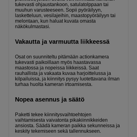
tukevasti ohjaustankoon, satulatolppaan tai
muuhun varusteeseen. Sopii pyöräilyyn,
lasketteluun, vesilajeihin, maastopyöräilyyn tai
melontaan, kun haluat kuvata omasta
näkökulmastasi.
Vakautta ja varmuutta liikkeessä
Osat on suunniteltu pitämään actionkamera
tukevasti paikoillaan myös haastavassa
maastossa ja nopeissa liikkeissä. Saat
rauhallista ja vakaata kuvaa harjoittelussa ja
kilpailuissa, ja kiinnitys pysyy luotettavana ilman
turhaa huolta kameran irtoamisesta.
Nopea asennus ja säätö
Paketti tekee kiinnitysvaihtoehtojen
vaihtamisesta vaivatonta pikakiinnikkeiden
ansiosta. Säädä kameran paikka sekunneissa ja
keskity tekemiseen sekä tallennukseen.