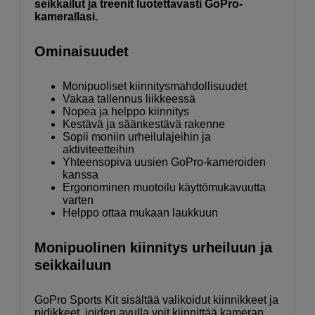
seikkailut ja treenit luotettavasti GoPro-
kamerallasi.
Ominaisuudet
Monipuoliset kiinnitysmahdollisuudet
Vakaa tallennus liikkeessä
Nopea ja helppo kiinnitys
Kestävä ja säänkestävä rakenne
Sopii moniin urheilulajeihin ja
aktiviteetteihin
Yhteensopiva uusien GoPro-kameroiden
kanssa
Ergonominen muotoilu käyttömukavuutta
varten
Helppo ottaa mukaan laukkuun
Monipuolinen kiinnitys urheiluun ja
seikkailuun
GoPro Sports Kit sisältää valikoidut kiinnikkeet ja
pidikkeet, joiden avulla voit kiinnittää kameran