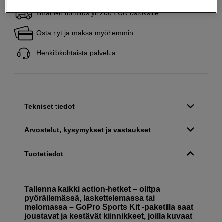
Ilmainen toimitus yli 200 EUR ostoksille
Osta nyt ja maksa myöhemmin
Henkilökohtaista palvelua
Tekniset tiedot
Arvostelut, kysymykset ja vastaukset
Tuotetiedot
Tallenna kaikki action-hetket – olitpa
pyöräilemässä, laskettelemassa tai
melomassa – GoPro Sports Kit -paketilla saat
joustavat ja kestävät kiinnikkeet, joilla kuvaat