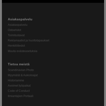
Asiakaspalvelu
Asiakaspalvelu
Ostoehdot
Toimitustavat
Reklamaatiot ja huoltotapaukset
Henkilötiedot
Muuta evästeasetuksia
Tietoa meistä
Scandinavian Photo
Myymälät & Aukioloajat
Historiamme
Avoimet työpaikat
Code of Conduct
Ilmiantajien Portaali