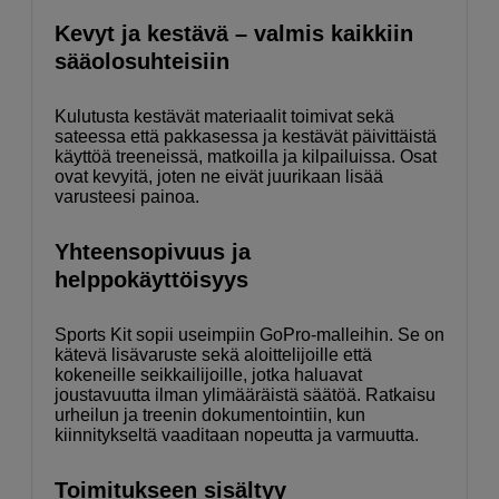
Kevyt ja kestävä – valmis kaikkiin
sääolosuhteisiin
Kulutusta kestävät materiaalit toimivat sekä
sateessa että pakkasessa ja kestävät päivittäistä
käyttöä treeneissä, matkoilla ja kilpailuissa. Osat
ovat kevyitä, joten ne eivät juurikaan lisää
varusteesi painoa.
Yhteensopivuus ja
helppokäyttöisyys
Sports Kit sopii useimpiin GoPro-malleihin. Se on
kätevä lisävaruste sekä aloittelijoille että
kokeneille seikkailijoille, jotka haluavat
joustavuutta ilman ylimääräistä säätöä. Ratkaisu
urheilun ja treenin dokumentointiin, kun
kiinnitykseltä vaaditaan nopeutta ja varmuutta.
Toimitukseen sisältyy