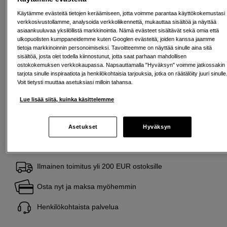
Avausmaksu 5 EUR, laskutusmaksu 0 EUR/kk lisäksi
Käytämme evästeitä tietojen keräämiseen, jotta voimme parantaa käyttökokemustasi
Lainaaminen maksaa!
Jos et pysty maksamaan velkaa ajoissa, saatat
verkkosivustollamme, analysoida verkkoliikennettä, mukauttaa sisältöä ja näyttää
saada maksuhäiriömerkinnän. Se voi vaikeuttaa asunnon vuokraamista,
asiaankuuluvaa yksilöllistä markkinointia. Nämä evästeet sisältävät sekä omia että
liittymien tekemistä ja uusien lainojen saamista. Apua saat kuntasi talous- ja
ulkopuolisten kumppaneidemme kuten Googlen evästeitä, joiden kanssa jaamme
velkaneuvonnasta. Yhteystiedot löydät sivulta
kkv.fi (avautuu uuteen
tietoja markkinoinnin personoimiseksi. Tavoitteemme on näyttää sinulle aina sitä
välilehteen)
sisältöä, josta olet todella kiinnostunut, jotta saat parhaan mahdollisen
ostokokemuksen verkkokaupassa. Napsauttamalla "Hyväksyn" voimme jatkossakin
tarjota sinulle inspiraatiota ja henkilökohtaisia tarjouksia, jotka on räätälöity juuri sinulle
Back to Work
Voit tietysti muuttaa asetuksiasi milloin tahansa.
Tämä tuote kuuluu Back to Work -valikoimaamme
– huolella valittu luoviin työnkulkuihin.
Lue lisää siitä, kuinka käsittelemme
Lue lisää
Asetukset
Hyväksyn
Ilmainen toimitus yli 200 EUR ostoksille
Osta nyt ja maksa myöhemmin
Henkilökohtaista palvelua