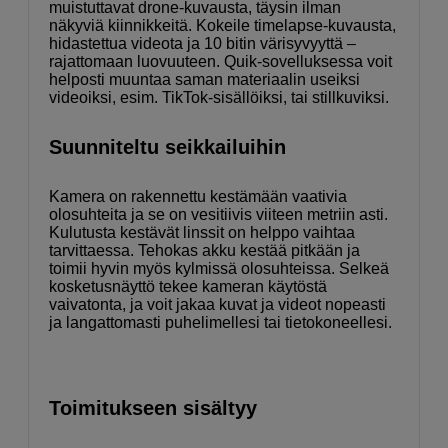
muistuttavat drone-kuvausta, täysin ilman
näkyviä kiinnikkeitä. Kokeile timelapse-kuvausta,
hidastettua videota ja 10 bitin värisyvyyttä –
rajattomaan luovuuteen. Quik-sovelluksessa voit
helposti muuntaa saman materiaalin useiksi
videoiksi, esim. TikTok-sisällöiksi, tai stillkuviksi.
Suunniteltu seikkailuihin
Kamera on rakennettu kestämään vaativia
olosuhteita ja se on vesitiivis viiteen metriin asti.
Kulutusta kestävät linssit on helppo vaihtaa
tarvittaessa. Tehokas akku kestää pitkään ja
toimii hyvin myös kylmissä olosuhteissa. Selkeä
kosketusnäyttö tekee kameran käytöstä
vaivatonta, ja voit jakaa kuvat ja videot nopeasti
ja langattomasti puhelimellesi tai tietokoneellesi.
Toimitukseen sisältyy