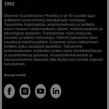
1982
Olemme Scandinavian Photolla jo yli 40 vuoden ajan
auttaneet luovia ihmisiä toteuttamaan visioitaan.
Tarjoamme inspiraatiota, asiantuntemusta ja tuotteita
muun muassa valokuvauksen, äänen, videokuvauksen ja
teknologian tarpeisiin. Palvelemme myös elokuvan,
musiikin ja taiteen harrastajia. Oikeilla työkaluilla ideat
muuttuvat todellisuudeksi. Autamme sinua valitsemaan
tuotteet, jotka vastaavat tarpeitasi. Tarjoamme
korkealaatuisten tuotteiden lisäksi myös henkilökohtaista
ja asiantuntevaa palvelua. Asiantuntemuksemme ja
sitoutumisemme takaavat, että löydät juuri sinulle sopivan
varustuksen.
Seuraa meitä: