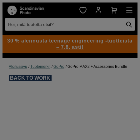
Hei, mitä tuotetta etsit?
30 % alennusta teenage engineering -tuotteista
– 7.8. asti!
Aloitussivu
Tuotemerkit
GoPro
GoPro MAX2 + Accessories Bundle
BACK TO WORK