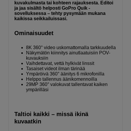
kuvakulmasta tai kohteen rajauksesta. Editoi
ja jaa sisältö helposti GoPro Quik -
sovelluksessa – tehty pysymään mukana
kaikissa seikkailuissasi.
Ominaisuudet
8K 360° video uskomattomalla tarkkuudella
Näkymätön kiinnitys ainutlaatuisiin POV-
kuvauksiin
Vaihdettavat, vettä hylkivät linssit
Tasaiset videot ilman tärinää
Ympäröivä 360° äänitys 6 mikrofonilla
Helppo tallennus äänikomennoilla
29MP 360° valokuvat tallentavat kaiken
ympärilläsi
Taltioi kaikki – missä ikinä
kuvaatkin