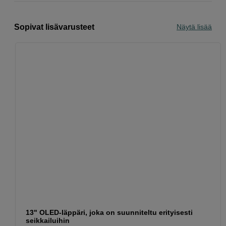
Sopivat lisävarusteet
Näytä lisää
13" OLED-läppäri, joka on suunniteltu erityisesti
seikkailuihin