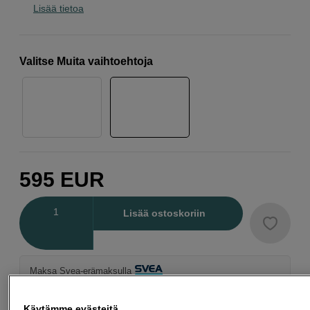
Lisää tietoa
Valitse Muita vaihtoehtoja
595
EUR
Määrä
Lisää ostoskoriin
Maksa Svea-erämaksulla
Esimerkki: 36 kk, 21 EUR/kk, yhteensä 761 EUR, todellinen vuosikorko
19,07 %
Käytämme evästeitä