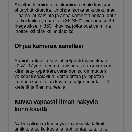
Sisällön luominen ja jakaminen ei ole koskaan
ollut yhtä kätevää. Unohda hankalat kuvakulmat
– paina laukaisinta ja anna kameran hoitaa loput.
Taltioi kaikki ympäriltäsi 8K 360° -videona tai 29
megapikselin 360° -kuvina, jotka ovat valmiina
jaettaviksi eläviksi muistoiksi.
Ohjaa kameraa äänelläsi
Ääniohjauksella kuvaat helposti täysin ilman
käsiä. Täydellinen ominaisuus, kun kamera on
kiinnitetty kypärään, vartaloon tai on muuten
vaikeasti saatavilla. Voit aloittaa ja lopettaa
tallennuksen, ottaa kuvia ja paljon muuta – 11
kielellä ja 6 eri murteella.
Kuvaa vapaasti ilman näkyviä
kiinnikkeitä
Näkymättömän kiinnityksen ansiosta taltioit
uniikkeja selfie-kuvia ja luot kohtauksia, jotka