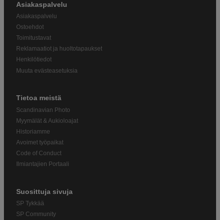
Asiakaspalvelu
Asiakaspalvelu
Ostoehdot
Toimitustavat
Reklamaatiot ja huoltotapaukset
Henkilötiedot
Muuta evästeasetuksia
Tietoa meistä
Scandinavian Photo
Myymälät & Aukioloajat
Historiamme
Avoimet työpaikat
Code of Conduct
Ilmiantajien Portaali
Suosittuja sivuja
SP Tykkää
SP Community