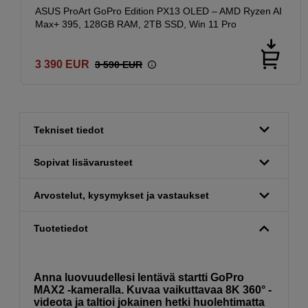
ASUS ProArt GoPro Edition PX13 OLED – AMD Ryzen AI
Max+ 395, 128GB RAM, 2TB SSD, Win 11 Pro
3 390
EUR
3 590
EUR
Tekniset tiedot
Sopivat lisävarusteet
Arvostelut, kysymykset ja vastaukset
Tuotetiedot
Anna luovuudellesi lentävä startti GoPro
MAX2 -kameralla. Kuvaa vaikuttavaa 8K 360° -
videota ja taltioi jokainen hetki huolehtimatta