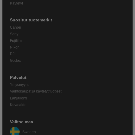
Käytetyt
Suositut tuotemerkit
Canon
Sony
Fujifilm
Nikon
DJI
Godox
Palvelut
Yritysmyynti
Vaihtokaupat ja käytetyt tuotteet
Lahjakortti
Kuvataide
Valitse maa
Sweden