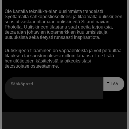
Ole kartalla tekniikka-alan uusimmista trendeistä!
Syöttämällä sähköpostiosoitteesi ja tilaamalla uutiskirjeen
suostut vastaanottamaan uutiskirjeitä Scandinavian
Photolta. Uutiskirjeen tilaajana saat upeita tarjouksia,
tietoa alan johtavien tuotemerkkien kuulumisista ja
uutuuksista sekä tietysti runsaasti inspiraatiota.
Uutiskirjeen tilaaminen on vapaaehtoista ja voit peruuttaa
tilauksen tai suostumuksesi milloin tahansa. Lue lisää
henkilötietojen käsittelystä ja oikeuksistasi
tietosuojaselosteestamme
.
Sähköposti
TILAA