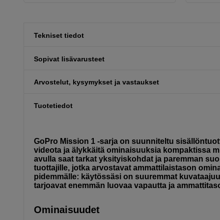
Tekniset tiedot
Sopivat lisävarusteet
Arvostelut, kysymykset ja vastaukset
Tuotetiedot
GoPro Mission 1 -sarja on suunniteltu sisällöntuot
videota ja älykkäitä ominaisuuksia kompaktissa 
avulla saat tarkat yksityiskohdat ja paremman suo
tuottajille, jotka arvostavat ammattilaistason om
pidemmälle: käytössäsi on suuremmat kuvataajuud
tarjoavat enemmän luovaa vapautta ja ammattitasois
Ominaisuudet