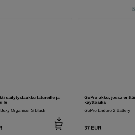
N
i säilytyslaukku latureille ja
GoPro-akku, jossa erittä
ille
käyttöaika
 Boxy Organiser S Black
GoPro Enduro 2 Battery
R
37
EUR