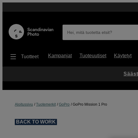
Hei, mitä tuotetta etsit?
Kampanjat
Tuoteuutiset
Käytetyt
Tuotteet
Sääst
Aloitussivu
Tuotemerkit
GoPro
GoPro Mission 1 Pro
BACK TO WORK