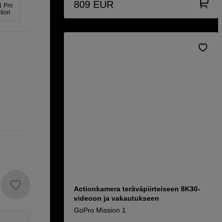
809
EUR
1 Pro
ition
Actionkamera teräväpiirteiseen 8K30-
videoon ja vakautukseen
GoPro Mission 1