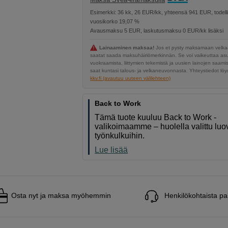
Esimerkki: 36 kk, 26 EUR/kk, yhteensä 941 EUR, todell
vuosikorko 19,07 %
Avausmaksu 5 EUR, laskutusmaksu 0 EUR/kk lisäksi
Lainaaminen maksaa!
Jos et pysty maksamaan velkaa
saatat saada maksuhäiriömerkinnän. Se voi vaikeuttaa a
vuokraamista, liittymien tekemistä ja uusien lainojen saami
saat kuntasi talous- ja velkaneuvonnasta. Yhteystiedot löyd
kkv.fi (avautuu uuteen välilehteen)
Back to Work
Tämä tuote kuuluu Back to Work -
valikoimaamme – huolella valittu luov
työnkulkuihin.
Lue lisää
Osta nyt ja maksa myöhemmin
Henkilökohtaista pa