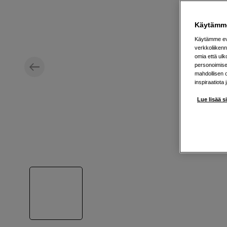
Käytämme
Käytämme evä
verkkoliikenn
omia että ul
personoimisek
mahdollisen 
inspiraatiota 
Lue lisää s