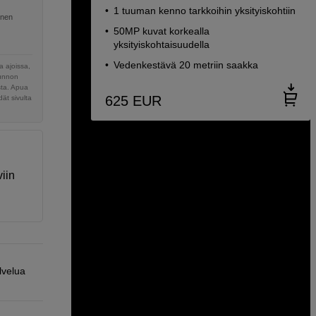
1 tuuman kenno tarkkoihin yksityiskohtiin
inen
50MP kuvat korkealla
yksityiskohtaisuudella
Vedenkestävä 20 metriin saakka
 ajoissa,
sunnon
sta. Apua
625
EUR
ät sivulta
iin
lvelua