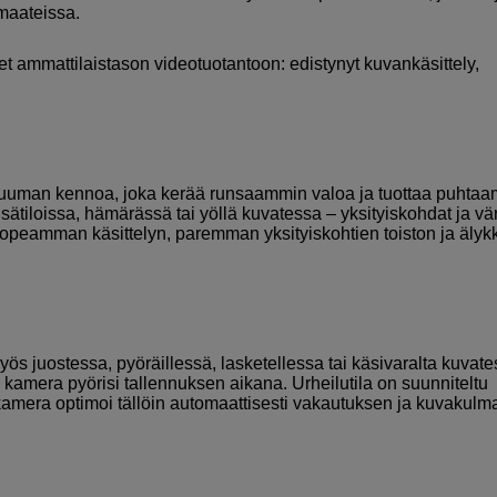
rmaateissa.
t ammattilaistason videotuotantoon: edistynyt kuvankäsittely,
1 tuuman kennoa, joka kerää runsaammin valoa ja tuottaa puhtaa
isätiloissa, hämärässä tai yöllä kuvatessa – yksityiskohdat ja vär
opeamman käsittelyn, paremman yksityiskohtien toiston ja äly
 juostessa, pyöräillessä, lasketellessa tai käsivaralta kuvate
 kamera pyörisi tallennuksen aikana. Urheilutila on suunniteltu
 kamera optimoi tällöin automaattisesti vakautuksen ja kuvakulm