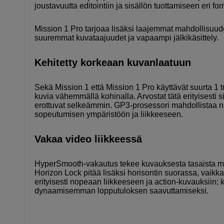
joustavuutta editointiin ja sisällön tuottamiseen eri fo
Mission 1 Pro tarjoaa lisäksi laajemmat mahdollisuude
suuremmat kuvataajuudet ja vapaampi jälkikäsittely.
Kehitetty korkeaan kuvanlaatuun
Sekä Mission 1 että Mission 1 Pro käyttävät suurta 
kuvia vähemmällä kohinalla. Arvostat tätä erityisesti s
erottuvat selkeämmin. GP3-prosessori mahdollistaa n
sopeutumisen ympäristöön ja liikkeeseen.
Vakaa video liikkeessä
HyperSmooth-vakautus tekee kuvauksesta tasaista myös
Horizon Lock pitää lisäksi horisontin suorassa, vaikka
erityisesti nopeaan liikkeeseen ja action-kuvauksiin;
dynaamisemman lopputuloksen saavuttamiseksi.