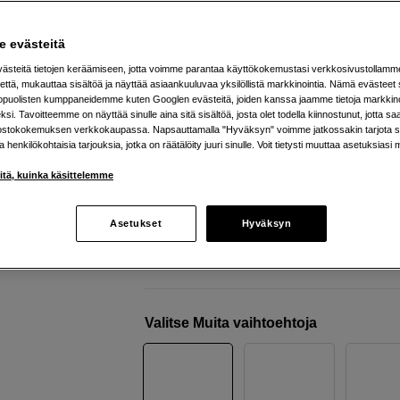
Gate -tuki
GoPro
Mission 1 Pro
 evästeitä
steitä tietojen keräämiseen, jotta voimme parantaa käyttökokemustasi verkkosivustollamm
että, mukauttaa sisältöä ja näyttää asiaankuuluvaa yksilöllistä markkinointia. Nämä evästeet 
Verkkokauppa
:
Varastossa
kopuolisten kumppaneidemme kuten Googlen evästeitä, joiden kanssa jaamme tietoja markkin
si. Tavoitteemme on näyttää sinulle aina sitä sisältöä, josta olet todella kiinnostunut, jotta s
Helsingin myymälä
:
Varastotilanne
ostokokemuksen verkkokaupassa. Napsauttamalla "Hyväksyn" voimme jatkossakin tarjota si
ja henkilökohtaisia tarjouksia, jotka on räätälöity juuri sinulle. Voit tietysti muuttaa asetuksiasi 
1 tuuman kenno tarkkoihin yksityiskoh
iitä, kuinka käsittelemme
50MP kuvat korkealla yksityiskohtais
Vedenkestävä 20 metriin saakka
Asetukset
Hyväksyn
Lisää tietoa
Valitse Muita vaihtoehtoja