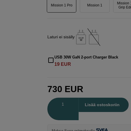
Mission 
Mission 1 Pro
Mission 1
Grip Ed
Laturi ei sisälly
10-30
W
USB 30W GaN 2-port Charger Black
19
EUR
730
EUR
Määrä
Lisää ostoskoriin
Maksa Svea-erämaksulla