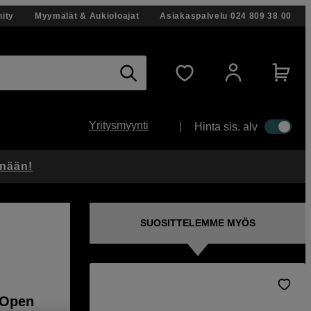
ity
Myymälät & Aukioloajat
Asiakaspalvelu
024 809 38 00
Yritysmyynti
Hinta sis. alv
änään!
SUOSITTELEMME MYÖS
 Open