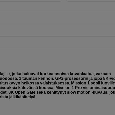
tajille, jotka haluavat korkeatasoista kuvanlaatua, vakaata
muodossa. 1 tuuman kennon, GP3-prosessorin ja jopa 8K-vi
rituskyvyn heikossa valaistuksessa. Mission 1 sopii luoville
inaisuuksia kätevässä koossa. Mission 1 Pro vie ominaisuude
et, 8K Open Gate sekä kehittynyt slow motion -kuvaus, jot
ta jälkikäsittelyä.