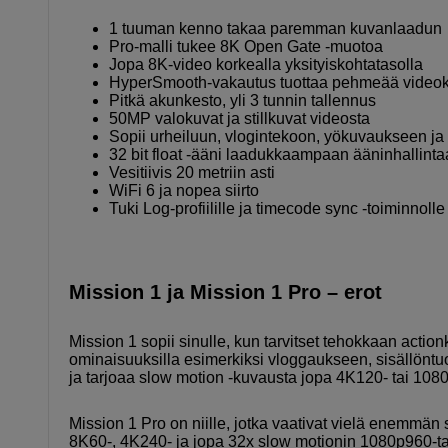
1 tuuman kenno takaa paremman kuvanlaadun
Pro-malli tukee 8K Open Gate -muotoa
Jopa 8K-video korkealla yksityiskohtatasolla
HyperSmooth-vakautus tuottaa pehmeää video
Pitkä akunkesto, yli 3 tunnin tallennus
50MP valokuvat ja stillkuvat videosta
Sopii urheiluun, vlogintekoon, yökuvaukseen ja
32 bit float -ääni laadukkaampaan ääninhallint
Vesitiivis 20 metriin asti
WiFi 6 ja nopea siirto
Tuki Log-profiilille ja timecode sync -toiminnolle
Mission 1 ja Mission 1 Pro – erot
Mission 1 sopii sinulle, kun tarvitset tehokkaan actio
ominaisuuksilla esimerkiksi vloggaukseen, sisällönt
ja tarjoaa slow motion -kuvausta jopa 4K120- tai 108
Mission 1 Pro on niille, jotka vaativat vielä enemmän 
8K60-, 4K240- ja jopa 32x slow motionin 1080p960-ta