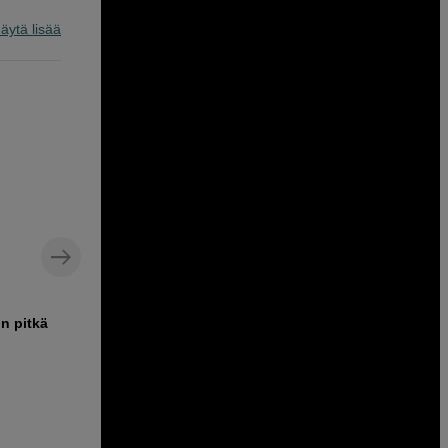
äytä lisää
in pitkä
Suojakuori GoPro Mission 1 Pro- ja
Mission 1 -kameroille
GoPro Protective Housing
69
EUR