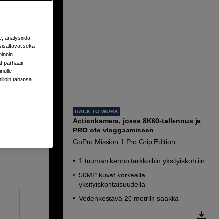
e, analysoida
sisältävät sekä
oinnin
aat parhaan
nulle
milloin tahansa.
tiin
uudella
BACK TO WORK
Actionkamera, jossa 8K60-tallennus ja
PRO-ote vloggaamiseen
GoPro Mission 1 Pro Grip Edition
1 tuuman kenno tarkkoihin yksityiskohtiin
50MP kuvat korkealla
yksityiskohtaisuudella
Vedenkestävä 20 metriin saakka