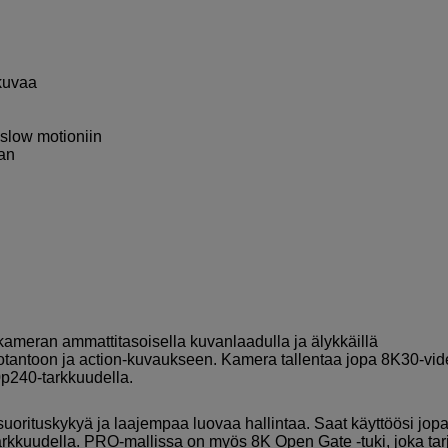
kuvaa
 slow motioniin
aan
nkameran ammattitasoisella kuvanlaadulla ja älykkäillä
uotantoon ja action-kuvaukseen. Kamera tallentaa jopa 8K30-vid
0p240-tarkkuudella.
suorituskykyä ja laajempaa luovaa hallintaa. Saat käyttöösi jop
rkkuudella. PRO-mallissa on myös 8K Open Gate -tuki, joka tar